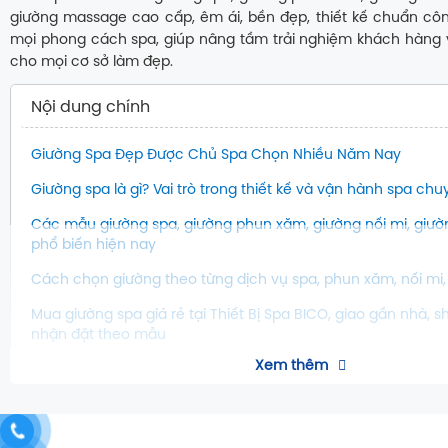
giường massage cao cấp, êm ái, bền đẹp, thiết kế chuẩn côn
mọi phong cách spa, giúp nâng tầm trải nghiệm khách hàng v
cho mọi cơ sở làm đẹp.
Nội dung chính
Giường Spa Đẹp Được Chủ Spa Chọn Nhiều Năm Nay
Giường spa là gì? Vai trò trong thiết kế và vận hành spa ch
Các mẫu giường spa, giường phun xăm, giường nối mi, giư
phổ biến hiện nay
Cách chọn giường theo từng dịch vụ spa, phun xăm, nối mi, m
Mua giường spa giá rẻ tại Thiết Bị Spa BICO, giao gần nhà, s
nhận đặt theo mẫu
Xem thêm
iường Spa Đẹp Được Chủ Spa Chọ
G
Nay