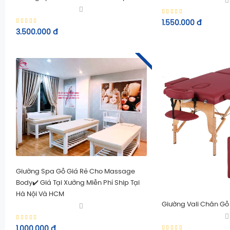
1.550.000
đ
3.500.000
đ
Giường Spa Gỗ Giá Rẻ Cho Massage
Body✔️ Giá Tại Xưởng Miễn Phí Ship Tại
Hà Nội Và HCM
Giường Vali Chân G
1.000.000
đ