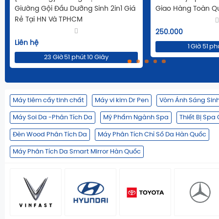
Giường Gội Đầu Dưỡng Sinh 2in1 Giá
Giao Hàng Toàn Q
Rẻ Tại HN Và TPHCM
250.000
Liên hệ
1
Giờ
51
ph
23
Giờ
51
phút
09
Giây
Máy tiêm cấy tinh chất
Máy vi kim Dr Pen
Vòm Ánh Sáng Sin
Máy Soi Da -Phân Tích Da
Mỹ Phẩm Ngành Spa
Thiết Bị Spa
Đèn Wood Phân Tích Da
Máy Phân Tích Chỉ Số Da Hàn Quốc
Máy Phân Tích Da Smart Mirror Hàn Quốc