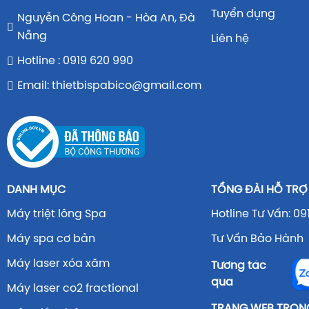
Tuyển dụng
Nguyễn Công Hoan - Hòa An, Đà
Nẵng
Liên hệ
Hotline : 0919 620 990
Email: thietbispabico@gmail.com
DANH MỤC
TỔNG ĐÀI HỖ TRỢ
Máy triệt lông Spa
Hotline Tư Vấn: 09
Máy spa cơ bản
Tư Vấn Bảo Hành 
Máy laser xóa xăm
Tương tác
qua
Máy laser co2 fractional
TRANG WEB TRONG