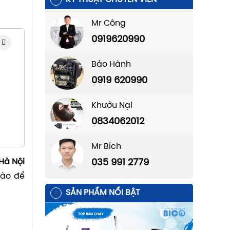
Mr Công
0919620990
Bảo Hành
0919 620990
Khướu Nại
0834062012
Mr Bích
Hà Nội
035 991 2779
nào để
SẢN PHẨM NỔI BẬT