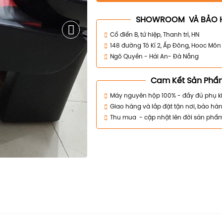
SHOWROOM VÀ BẢO 
Cổ điển B, tứ hiệp, Thanh trì, HN
148 đường Tô Kí 2, Ấp Đông, Hooc Mô
Ngô Quyền - Hải An- Đà Nẵng
Cam Kết Sản Phẩ
Máy nguyên hộp 100% - đầy đủ phụ k
Giao hàng và lắp đặt tận nơi, bảo hàn
Thu mua - cập nhật lên đời sản phẩ