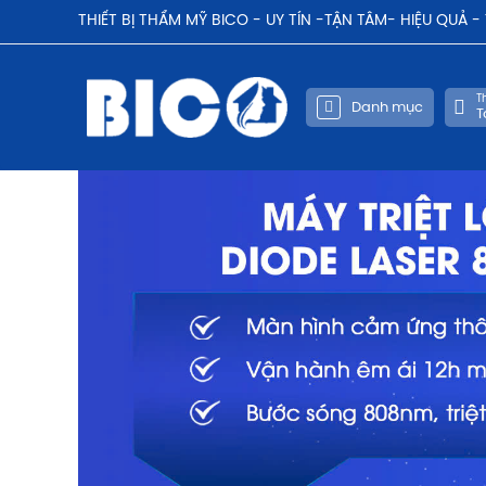
THIẾT BỊ THẨM MỸ BICO - UY TÍN -TẬN TÂM- HIỆU QUẢ 
Th
Danh mục
T