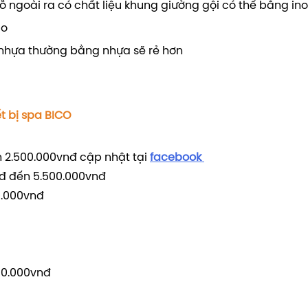
ỗ ngoài ra có chất liệu khung giường gội có thể bằng ino
ao
 nhựa thường bằng nhựa sẽ rẻ hơn
t bị spa BICO
n 2.500.000vnđ cập nhật tại
facebook
nđ đến 5.500.000vnđ
0.000vnđ
500.000vnđ