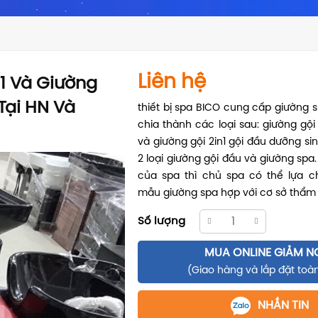
Liên hệ
1 Và Giường
Tại HN Và
thiết bị spa BICO cung cấp giường 
chia thành các loại sau: giường gội
và giường gội 2in1 gội đầu dưỡng si
2 loại giường gội đầu và giường spa
của spa thì chủ spa có thể lựa 
mẫu giường spa hợp với cơ sở thẩm
Số lượng
MUA ONLINE GIẢM N
(Giao hàng và lắp đặt toà
NHẮN TIN