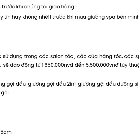
 trước khi chúng tôi giao hàng
uy tín hay không nhé!! trước khi mua giường spa bên mình
c sử dụng trong các salon tóc , các của hàng tóc, các s
u sẽ dao động từ 1.650.000nvđ đến 5.500.000vnđ tùy thu
ờng gội đầu, giường gội đầu 2in1, giường gội đầu dưỡng s
gội.
185cm