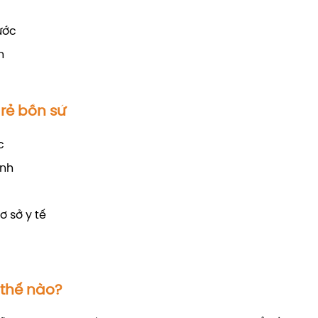
ước
n
rẻ bồn sứ
c
ình
ơ sở y tế
 thế nào?