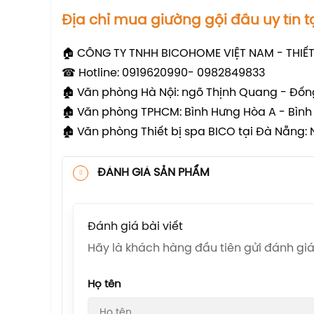
Địa chỉ mua giường gội đầu uy tín t
🏠 CÔNG TY TNHH BICOHOME VIỆT NAM - THIẾT
☎ Hotline: 0919620990- 0982849833
🏚 Văn phòng Hà Nội: ngõ Thịnh Quang - Đ
🏚 Văn phòng TPHCM: Bình Hưng Hòa A - Bì
🏚 Văn phòng Thiết bị spa BICO tại Đà Nẵ
ĐÁNH GIÁ SẢN PHẨM
Đánh giá bài viết
Hãy là khách hàng đầu tiên gửi đánh g
Họ tên