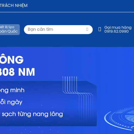
- TRÁCH NHIỆM
iết Bị Spa
Gọi mua hàng
oàn Quốc
0919.62.0990