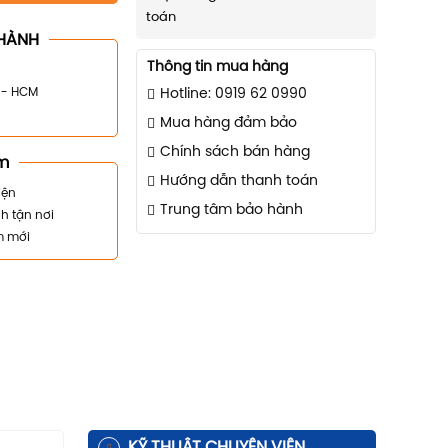
toán
HÀNH
Thông tin mua hàng
n - HCM
Hotline: 0919 62 0990
Mua hàng đảm bảo
Chính sách bán hàng
m
Hướng dẫn thanh toán
iện
Trung tâm bảo hành
h tận nơi
m mới
KỸ THUẬT CHUYÊN VIÊN