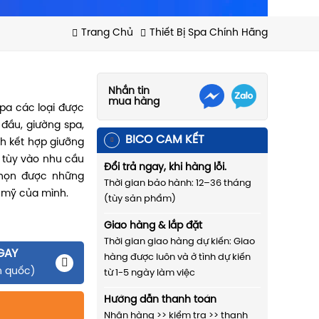
Trang Chủ
Thiết Bị Spa Chính Hãng
Nhắn tin
mua hàng
spa các loại được
 đầu, giường spa,
BICO CAM KẾT
nh kết hợp giưỡng
. tùy vào nhu cầu
Đổi trả ngay, khi hàng lỗi.
chọn được những
Thời gian bảo hành: 12–36 tháng
 mỹ của mình.
(tùy sản phẩm)
Giao hàng & lắp đặt
Thời gian giao hàng dự kiến: Giao
GAY
hàng được luôn và ở tình dự kiến
n quốc)
từ 1-5 ngày làm việc
Hướng dẫn thanh toán
Nhận hàng >> kiểm tra >> thanh