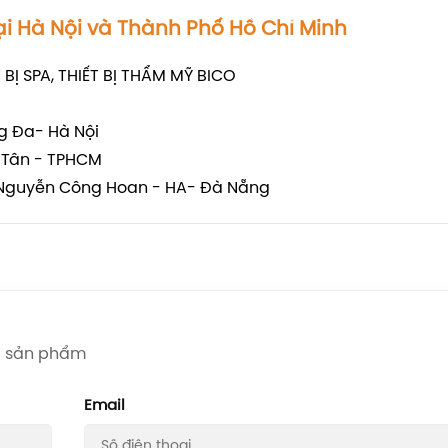
ại Hà Nội và Thành Phố Hồ Chí Minh
 BỊ SPA, THIẾT BỊ THẨM MỸ BICO
ống Đa- Hà Nội
nh Tân - TPHCM
ng: Nguyễn Công Hoan - HA- Đà Nẵng
iá sản phẩm
Email