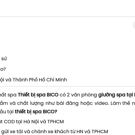
 sứ
ào?
Nội và Thành Phố Hồ Chí Minh
hất spa
Thiết bị spa BICO
có 2 văn phòng
giường spa tại 
ẩm và chất lượng như bài đăng hoặc video. Làm thế 
ầu tại
thiết bị spa BICO?
ặt COD tại Hà Nội và TPHCM
ỉ gửi xe tải và chành xe khách từ HN và TPHCM