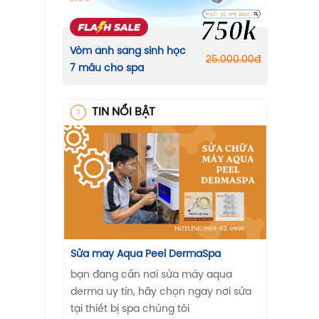
750k
Vòm ánh sáng sinh học
25.000.00
đ
7 mầu cho spa
TIN NỔI BẬT
Sửa máy Aqua Peel DermaSpa
bạn đang cần nơi sửa máy aqua
derma uy tín, hãy chọn ngay nơi sửa
tại thiết bị spa chúng tôi