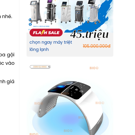
 nhé.
45.triệu
chọn ngay máy triệt
105.000.000
đ
lông lạnh
pa gội
ộc vào
inh giá