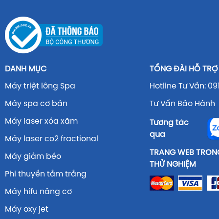
DANH MỤC
TỔNG ĐÀI HỖ TRỢ
Máy triệt lông Spa
Hotline Tư Vấn: 09
Máy spa cơ bản
Tư Vấn Bảo Hành 
Máy laser xóa xăm
Tương tác
qua
Máy laser co2 fractional
TRANG WEB TRONG
Máy giảm béo
THỬ NGHIỆM
Phi thuyền tắm trắng
Máy hifu nâng cơ
Máy oxy jet