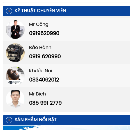
KỸ THUẬT CHUYÊN VIÊN
Mr Công
0919620990
Bảo Hành
0919 620990
Khướu Nại
0834062012
Mr Bích
035 991 2779
SẢN PHẨM NỔI BẬT