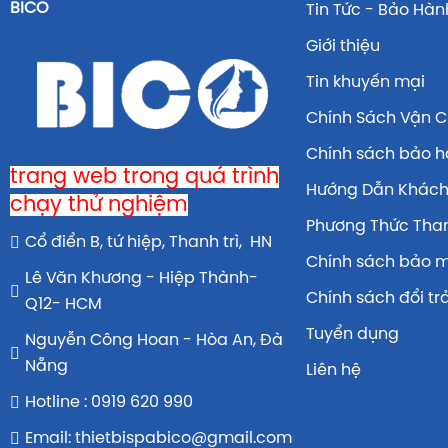
BICO
Tin Tức - Bảo Hàn
Giới thiệu
Tin khuyến mại
Chính Sách Vận 
Chính sách bảo 
trang web trong quá trình
Hướng Dẫn Khác
chạy thử nghiệm
Phương Thức Tha
Cổ điển B, tứ hiệp, Thanh trì, HN
Chính sách bảo 
Lê Văn Khương - Hiệp Thành-
Chính sách đổi tr
Q12- HCM
Tuyển dụng
Nguyễn Công Hoan - Hòa An, Đà
Nẵng
Liên hệ
Hotline : 0919 620 990
Email: thietbispabico@gmail.com