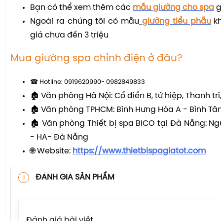
Bạn có thể xem thêm các
mẫu giường cho spa
g
Ngoài ra chúng tôi có mẫu
giường tiểu phẫu
kh
giá chưa đến 3 triệu
Mua giường spa chỉnh điện ở đâu?
☎
Hotline: 0919620990- 0982849833
🏚
Văn phòng Hà Nội: Cổ điển B, tứ hiệp, Thanh trì
🏚
Văn phòng TPHCM: Bình Hưng Hòa A - Bình Tâ
🏚
Văn phòng Thiết bị spa BICO tại Đà Nẵng: N
- HA- Đà Nẵng
🌐
Website:
https://www.thietbispagiatot.com
ĐÁNH GIÁ SẢN PHẨM
Đánh giá bài viết