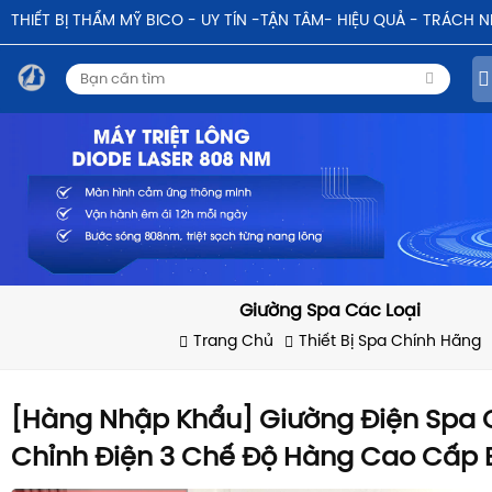
THIẾT BỊ THẨM MỸ BICO - UY TÍN -TẬN TÂM- HIỆU QUẢ - TRÁCH 
Giường Spa Các Loại
Trang Chủ
Thiết Bị Spa Chính Hãng
[Hàng Nhập Khẩu] Giường Điện Spa
Chỉnh Điện 3 Chế Độ Hàng Cao Cấp 