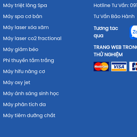
Máy triệt lông Spa
Hotline Tư Vấn: 09
Máy spa cơ bản
Tư Vấn Bảo Hành 
Máy laser xóa xăm
Tương tác
qua
Máy laser co2 fractional
TRANG WEB TRONG
Máy giảm béo
THỬ NGHIỆM
Phi thuyền tắm trắng
Máy hifu nâng cơ
Máy oxy jet
Máy ánh sáng sinh học
Máy phân tích da
Máy tiêm dưỡng chất