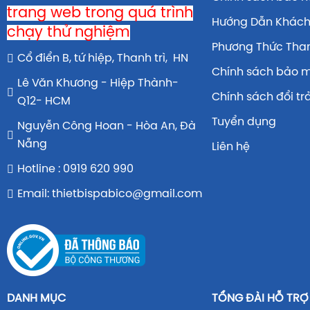
trang web trong quá trình
Hướng Dẫn Khác
chạy thử nghiệm
Phương Thức Tha
Cổ điển B, tứ hiệp, Thanh trì, HN
Chính sách bảo 
Lê Văn Khương - Hiệp Thành-
Chính sách đổi tr
Q12- HCM
Tuyển dụng
Nguyễn Công Hoan - Hòa An, Đà
Nẵng
Liên hệ
Hotline : 0919 620 990
Email: thietbispabico@gmail.com
DANH MỤC
TỔNG ĐÀI HỖ TRỢ