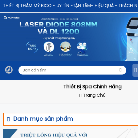
THIẾT BỊ THẨM MỸ BICO - UY TÍN -TẬN TÂM- HIỆU QUẢ - TRÁCH 
Thiết Bị Spa Chính Hãng
Trang Chủ
Danh mục sản phẩm