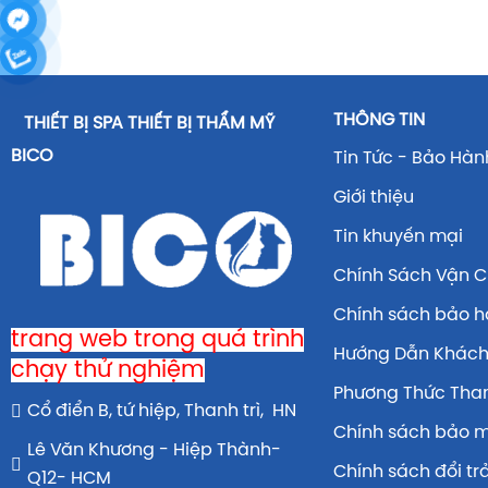
THÔNG TIN
THIẾT BỊ SPA THIẾT BỊ THẨM MỸ
BICO
Tin Tức - Bảo Hàn
Giới thiệu
Tin khuyến mại
Chính Sách Vận 
Chính sách bảo 
trang web trong quá trình
Hướng Dẫn Khác
chạy thử nghiệm
Phương Thức Tha
Cổ điển B, tứ hiệp, Thanh trì, HN
Chính sách bảo 
Lê Văn Khương - Hiệp Thành-
Chính sách đổi tr
Q12- HCM