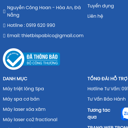
Tuyển dụng
Nguyễn Công Hoan - Hòa An, Đà
Nẵng
Liên hệ
Hotline : 0919 620 990
Email: thietbispabico@gmail.com
DANH MỤC
TỔNG ĐÀI HỖ TRỢ
Máy triệt lông Spa
Hotline Tư Vấn: 09
Máy spa cơ bản
Tư Vấn Bảo Hành 
Máy laser xóa xăm
Tương tác
qua
Máy laser co2 fractional