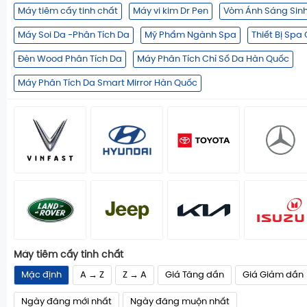
Máy tiêm cấy tinh chất
Máy vi kim Dr Pen
Vòm Ánh Sáng Sin
Máy Soi Da -Phân Tích Da
Mỹ Phẩm Ngành Spa
Thiết Bị Spa
Đèn Wood Phân Tích Da
Máy Phân Tích Chỉ Số Da Hàn Quốc
Máy Phân Tích Da Smart Mirror Hàn Quốc
Máy tiêm cấy tinh chất
Mặc định
A → Z
Z → A
Giá Tăng dần
Giá Giảm dần
Ngày đăng mới nhất
Ngày đăng muộn nhất