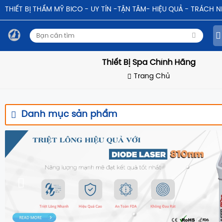
THIẾT BỊ THẨM MỸ BICO - UY TÍN -TẬN TÂM- HIỆU QUẢ - TRÁCH 
Thiết Bị Spa Chính Hãng
Trang Chủ
Danh mục sản phẩm