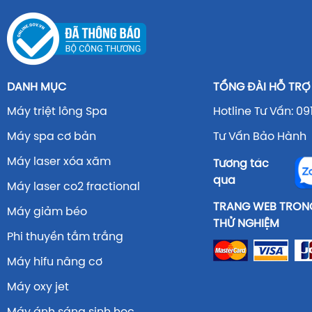
DANH MỤC
TỔNG ĐÀI HỖ TRỢ
Máy triệt lông Spa
Hotline Tư Vấn: 09
Máy spa cơ bản
Tư Vấn Bảo Hành 
Máy laser xóa xăm
Tương tác
qua
Máy laser co2 fractional
TRANG WEB TRONG
Máy giảm béo
THỬ NGHIỆM
Phi thuyền tắm trắng
Máy hifu nâng cơ
Máy oxy jet