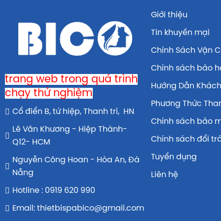
Giới thiệu
Tin khuyến mại
Chính Sách Vận 
Chính sách bảo 
trang web trong quá trình
Hướng Dẫn Khác
chạy thử nghiệm
Phương Thức Tha
Cổ điển B, tứ hiệp, Thanh trì, HN
Chính sách bảo 
Lê Văn Khương - Hiệp Thành-
Chính sách đổi tr
Q12- HCM
Tuyển dụng
Nguyễn Công Hoan - Hòa An, Đà
Nẵng
Liên hệ
Hotline : 0919 620 990
Email: thietbispabico@gmail.com