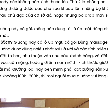
dy nên không cần kích thước lớn. Thứ 2 là những cơ 
iường thường được các chủ spa khoác lên những bộ khă
àu chủ đạo của cơ sở đó, hoặc những bộ drap may s
ường này có gối, không cần dùng tới lỗ úp mặt dùng c
 mặt.
0*65cm:
Giường này có lỗ up mặt, có gối Dùng massage
 thường được dùng nhiều nhất tại Hà Nội và các tỉnh miền
đặt to hơn, phụ thuộc vào nhu cầu khách hàng, và đối
óc, cân nặng, hoặc giới tính nam nữ thì kích thước giườ
 mái.Giường loại này bên mình phải đặt xưởng sản xuấ
n khoảng 100k -200k , thì mọi người mua giường vui lòng 