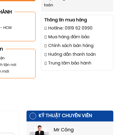
toán
HÀNH
Thông tin mua hàng
n - HCM
Hotline: 0919 62 0990
Mua hàng đảm bảo
Chính sách bán hàng
m
Hướng dẫn thanh toán
iện
Trung tâm bảo hành
h tận nơi
m mới
KỸ THUẬT CHUYÊN VIÊN
Mr Công