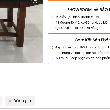
SHOWROOM VÀ BẢO 
Cổ điển B, tứ hiệp, Thanh trì, HN
148 đường Tô Kí 2, Ấp Đông, Hooc Mô
Ngô Quyền - Hải An- Đà Nẵng
Cam Kết Sản Phẩ
Máy nguyên hộp 100% - đầy đủ phụ k
Giao hàng và lắp đặt tận nơi, bảo hàn
Thu mua - cập nhật lên đời sản phẩ
Đánh giá