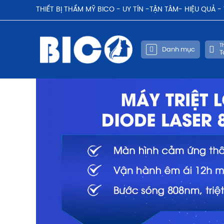
THIẾT BỊ THẨM MỸ BICO - UY TÍN -TẬN TÂM- HIỆU QUẢ 
Th
Danh mục
T