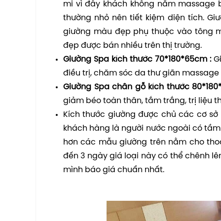
mi vì đây khách không nằm massage bo
thường nhỏ nên tiết kiệm diện tích. G
giường màu đẹp phụ thuộc vào tông m
đẹp được bán nhiều trên thị trường.
Giường Spa kích thước 70*180*65cm :
Gi
điều trị, chăm sóc da thư giãn massage
Giường Spa chân gỗ kích thước 80*18
giảm béo toàn thân, tắm trắng, trị liệu
Kích thước giường được chủ các cơ sở 
khách hàng là người nước ngoài có tầm v
hơn các mẫu giường trên nằm cho thoải
đến 3 ngày giá loại này có thể chênh lê
mình báo giá chuẩn nhất.