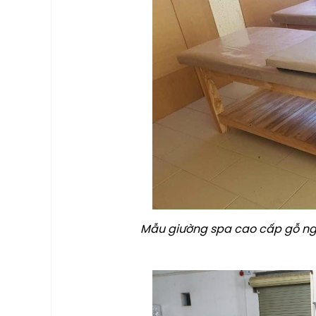
Mẫu giường spa cao cấp gỗ ngu