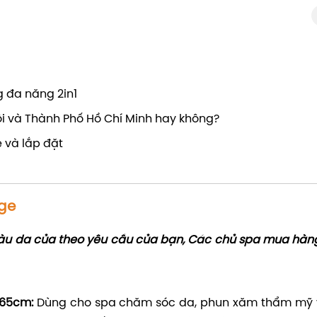
g đa năng 2in1
ội và Thành Phố Hồ Chí Minh hay không?
 và lắp đặt
ge
 màu da của theo yêu cầu của bạn, Các chủ spa mua hàng
*65cm:
Dùng cho spa chăm sóc da, phun xăm thẩm mỹ 