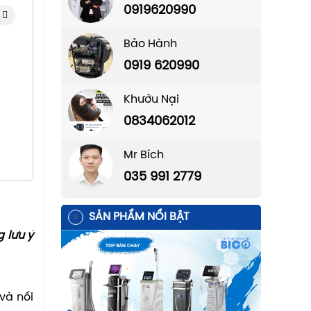
0919620990
Bảo Hành
0919 620990
Khướu Nại
0834062012
Mr Bích
035 991 2779
SẢN PHẨM NỔI BẬT
 lưu ý
và nối