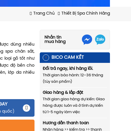
Trang Chủ
Thiết Bị Spa Chính Hãng
Nhắn tin
mua hàng
 được dùng nhiều
ng spa chân sắt,
BICO CAM KẾT
c loại gỗ tốt như
 được độ bền cho
Đổi trả ngay, khi hàng lỗi.
ên, lớp da nhiều
Thời gian bảo hành: 12–36 tháng
(tùy sản phẩm)
Giao hàng & lắp đặt
Thời gian giao hàng dự kiến: Giao
GAY
hàng được luôn và ở tình dự kiến
n quốc)
từ 1-5 ngày làm việc
Hướng dẫn thanh toán
Nhận hàng >> kiểm tra >> thanh