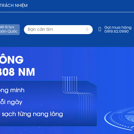
- TRÁCH NHIỆM
iết Bị Spa
Gọi mua hàng
oàn Quốc
0919.62.0990