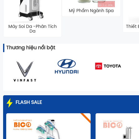
Mỹ Phẩm Ngành Spa
Máy Soi Da -Phân Tích
Thiết
Da
Thương hiệu nổI bật
FLASH SALE