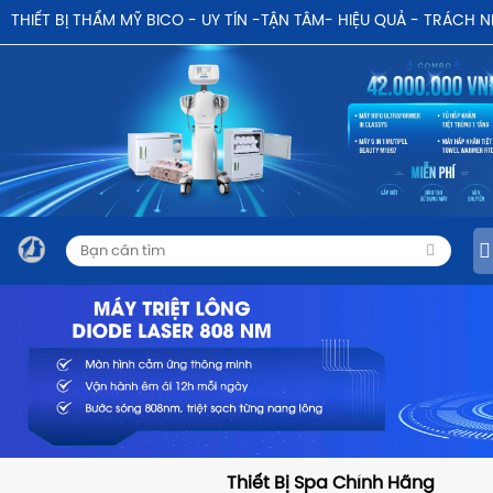
THIẾT BỊ THẨM MỸ BICO - UY TÍN -TẬN TÂM- HIỆU QUẢ - TRÁCH 
Thiết Bị Spa Chính Hãng