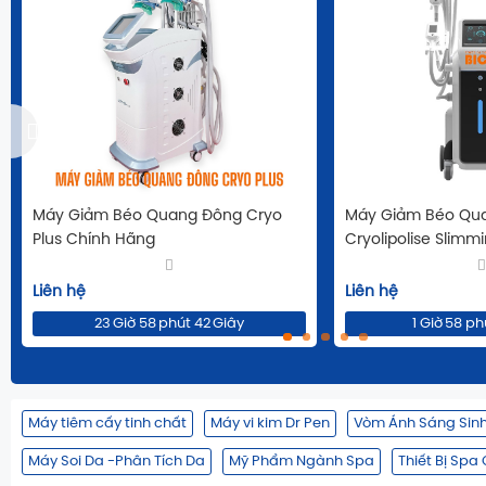
Máy Giảm Béo Quang Đông Cryo
Máy Giảm Béo Qu
Plus Chính Hãng
Cryolipolise Slimm
Liên hệ
Liên hệ
23
Giờ
58
phút
41
Giây
1
Giờ
58
ph
Máy tiêm cấy tinh chất
Máy vi kim Dr Pen
Vòm Ánh Sáng Sin
Máy Soi Da -Phân Tích Da
Mỹ Phẩm Ngành Spa
Thiết Bị Spa