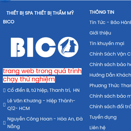
THÔNG TIN
THIẾT BỊ SPA THIẾT BỊ THẨM MỸ
BICO
Tin Tức - Bảo Hàn
Giới thiệu
Tin khuyến mại
Chính Sách Vận 
Chính sách bảo 
trang web trong quá trình
Hướng Dẫn Khác
chạy thử nghiệm
Phương Thức Tha
Cổ điển B, tứ hiệp, Thanh trì, HN
Chính sách bảo 
Lê Văn Khương - Hiệp Thành-
Chính sách đổi tr
Q12- HCM
Tuyển dụng
Nguyễn Công Hoan - Hòa An, Đà
Nẵng
Liên hệ