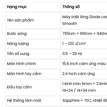
Hạng mục
Thông số
Máy triệt lông Diode Las
Tên sản phẩm
Smooth
Bước sóng
755nm + 810nm + 940n
Năng lượng
1 – 120 J/cm²
Tần số xung
0.5 – 20 Hz
Màn hình chính
15.6 inch cảm ứng màu
Màn hình tay cầm
2.4 inch cảm ứng
1 kính tròn 6mm + 3 kín
Đầu tay cầm
14×24 / 14×34 mm
Hệ thống làm mát
Sapphire + TEC, nhiệt đ