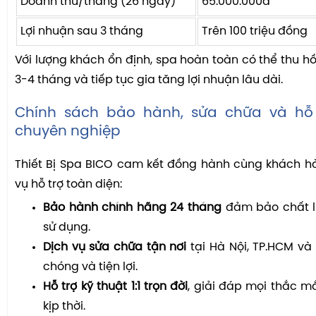
Doanh thu/tháng (26 ngày)
65.000.000đ
Lợi nhuận sau 3 tháng
Trên 100 triệu đồng
Với lượng khách ổn định, spa hoàn toàn có thể thu hồ
3-4 tháng và tiếp tục gia tăng lợi nhuận lâu dài.
Chính sách bảo hành, sửa chữa và hỗ 
chuyên nghiệp
Thiết Bị Spa BICO cam kết đồng hành cùng khách h
vụ hỗ trợ toàn diện:
Bảo hành chính hãng 24 tháng
đảm bảo chất l
sử dụng.
Dịch vụ sửa chữa tận nơi
tại Hà Nội, TP.HCM và
chóng và tiện lợi.
Hỗ trợ kỹ thuật 1:1 trọn đời
, giải đáp mọi thắc mắ
kịp thời.