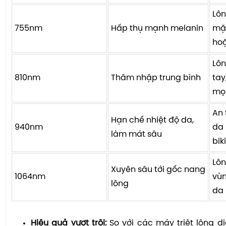
Lô
755nm
Hấp thụ mạnh melanin
mặt
ho
Lôn
810nm
Thâm nhập trung bình
tay
mọi
An 
Hạn chế nhiệt độ da,
940nm
da
làm mát sâu
bik
Lôn
Xuyên sâu tới gốc nang
1064nm
vùn
lông
da
Hiệu quả vượt trội:
So với các máy triệt lông di