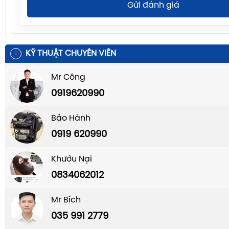
Gửi đánh giá
KỸ THUẬT CHUYÊN VIÊN
Mr Công
0919620990
Bảo Hành
0919 620990
Khướu Nại
0834062012
Mr Bích
035 991 2779