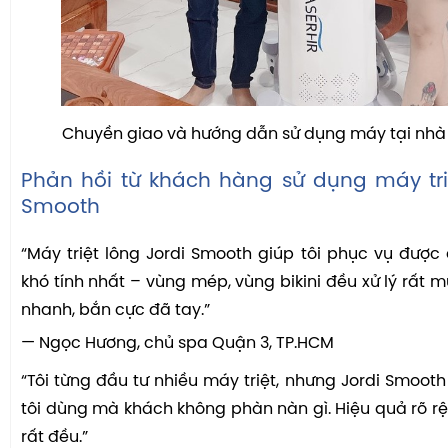
Chuyền giao và hướng dẫn sử dụng máy tại nhà
Phản hồi từ khách hàng sử dụng máy triệ
Smooth
“Máy triệt lông Jordi Smooth giúp tôi phục vụ đượ
khó tính nhất – vùng mép, vùng bikini đều xử lý rất m
nhanh, bắn cực đã tay.”
— Ngọc Hương, chủ spa Quận 3, TP.HCM
“Tôi từng đầu tư nhiều máy triệt, nhưng Jordi Smooth
tôi dùng mà khách không phàn nàn gì. Hiệu quả rõ rệt
rất đều.”