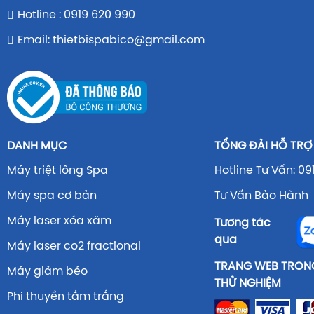
Hotline : 0919 620 990
Email: thietbispabico@gmail.com
DANH MỤC
TỔNG ĐÀI HỖ TRỢ
Máy triệt lông Spa
Hotline Tư Vấn: 09
Máy spa cơ bản
Tư Vấn Bảo Hành 
Máy laser xóa xăm
Tương tác
qua
Máy laser co2 fractional
TRANG WEB TRONG
Máy giảm béo
THỬ NGHIỆM
Phi thuyền tắm trắng