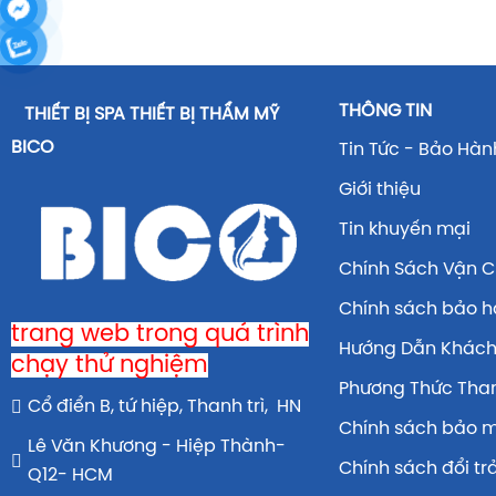
THÔNG TIN
THIẾT BỊ SPA THIẾT BỊ THẨM MỸ
BICO
Tin Tức - Bảo Hàn
Giới thiệu
Tin khuyến mại
Chính Sách Vận 
Chính sách bảo 
trang web trong quá trình
Hướng Dẫn Khác
chạy thử nghiệm
Phương Thức Tha
Cổ điển B, tứ hiệp, Thanh trì, HN
Chính sách bảo 
Lê Văn Khương - Hiệp Thành-
Chính sách đổi tr
Q12- HCM