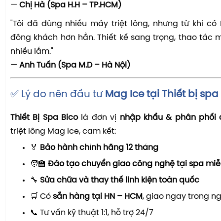
—
Chị Hà (Spa H.H – TP.HCM)
"Tôi đã dùng nhiều máy triệt lông, nhưng từ khi có 
đông khách hơn hẳn. Thiết kế sang trọng, thao tác 
nhiều lắm."
—
Anh Tuấn (Spa M.D – Hà Nội)
✅ Lý do nên đầu tư
Mag Ice tại Thiết bị spa
Thiết Bị Spa Bico
là đơn vị
nhập khẩu & phân phối 
triệt lông Mag Ice, cam kết:
🏅
Bảo hành chính hãng 12 tháng
🧑‍🏫
Đào tạo chuyển giao c
ông nghệ tại spa miễ
🔧
Sửa chữa và thay thế linh kiện toàn quốc
🛒 Có
sẵn hàng tại HN – HCM
, giao ngay trong n
📞 Tư vấn kỹ thuật 1:1, hỗ trợ 24/7