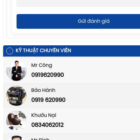
Gửi đánh giá
KỸ THUẬT CHUYÊN VIÊN
Mr Công
0919620990
Bảo Hành
0919 620990
Khướu Nại
0834062012