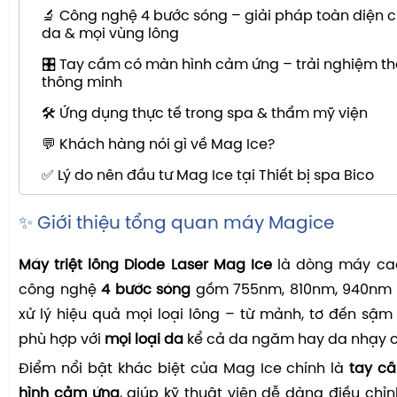
🔬 Công nghệ 4 bước sóng – giải pháp toàn diện c
da & mọi vùng lông
🎛️ Tay cầm có màn hình cảm ứng – trải nghiệm th
thông minh
🛠️ Ứng dụng thực tế trong spa & thẩm mỹ viện
💬 Khách hàng nói gì về Mag Ice?
✅ Lý do nên đầu tư Mag Ice tại Thiết bị spa Bico
✨ Giới thiệu tổng quan máy Magice
Máy triệt lông Diode Laser
Mag Ice
là dòng máy ca
công nghệ
4 bước sóng
gồm 755nm, 810nm, 940nm 
xử lý hiệu quả mọi loại lông – từ mảnh, tơ đến sậ
phù hợp với
mọi loại da
kể cả da ngăm hay da nhạy 
Điểm nổi bật khác biệt của Mag Ice chính là
tay c
hình cảm ứng
, giúp kỹ thuật viên dễ dàng điều chỉ