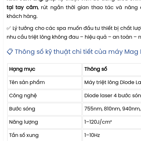
tại tay cầm
, rút ngắn thời gian thao tác và nâng
khách hàng.
✅ Lý tưởng cho các spa muốn đầu tư thiết bị chất lư
nhu cầu triệt lông không đau – hiệu quả – an toàn –
📋 Thông số kỹ thuật chi tiết của máy Mag 
Hạng mục
Thông số
Tên sản phẩm
Máy triệt lông Diode L
Công nghệ
Diode laser 4 bước só
Bước sóng
755nm, 810nm, 940nm
Năng lượng
1–120J/cm²
Tần số xung
1–10Hz