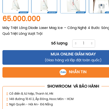
65.000.000
Máy Triệt Lông Diode Laser Mag Ice – Công Nghệ 4 Bước Són
Quả Triệt Lông Vượt Trội
Số lượng
MUA ONLINE GIẢM NGAY
(Giao hàng và lắp đặt toàn quốc)
NHẮN TIN
SHOWROOM VÀ BẢO HÀNH
Cổ điển B, tứ hiệp, Thanh trì, HN
148 đường Tô Kí 2, Ấp Đông, Hooc Môn - HCM
Ngô Quyền - Hải An- Đà Nẵng