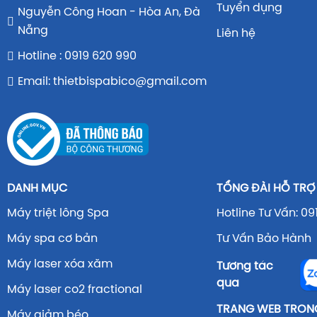
Tuyển dụng
Nguyễn Công Hoan - Hòa An, Đà
Nẵng
Liên hệ
Hotline : 0919 620 990
Email: thietbispabico@gmail.com
DANH MỤC
TỔNG ĐÀI HỖ TRỢ
Máy triệt lông Spa
Hotline Tư Vấn: 09
Máy spa cơ bản
Tư Vấn Bảo Hành 
Máy laser xóa xăm
Tương tác
qua
Máy laser co2 fractional
TRANG WEB TRONG
Máy giảm béo