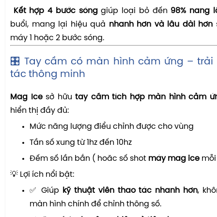
Kết hợp 4 bước sóng
giúp loại bỏ đến
98% nang l
buổi, mang lại hiệu quả
nhanh hơn và lâu dài hơn
máy 1 hoặc 2 bước sóng.
🎛️ Tay cầm có màn hình cảm ứng – trải
tác thông minh
Mag Ice
sở hữu
tay cầm tích hợp màn hình cảm ứn
hiển thị đầy đủ:
Mức năng lượng điểu chỉnh được cho vùng
Tần số xung từ 1hz đến 10hz
Đếm số lần bắn ( hoăc số shot
máy mag ice
mỗi 
💡 Lợi ích nổi bật:
✅ Giúp
kỹ thuật viên thao tác nhanh hơn
, kh
màn hình chính để chỉnh thông số.