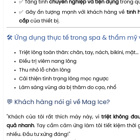
✅ Tăng tính
chuyên nghiệp và tiện dụng
trong quá
✅ Gây ấn tượng mạnh với khách hàng về
tính 
cấp
của thiết bị.
🛠️ Ứng dụng thực tế trong spa & thẩm mỹ 
Triệt lông toàn thân: chân, tay, nách, bikini, mặt…
Điều trị viêm nang lông
Thu nhỏ lỗ chân lông
Cải thiện tình trạng lông mọc ngược
Làm sáng vùng da bị thâm do cạo, nhổ
💬 Khách hàng nói gì về Mag Ice?
"Khách của tôi rất thích máy này, vì
triệt không đau
quả nhanh
. Tay cầm cảm ứng làm tôi tiết kiệm thời 
nhiều. Đầu tư xứng đáng!"