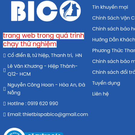
Tin khuyến mại
Chính Sách Vận 
Chính sách bảo 
trang web trong quá trình
Hướng Dẫn Khác
chạy thử nghiệm
Phương Thức Tha
Cổ điển B, tứ hiệp, Thanh trì, HN
Chính sách bảo 
Lê Văn Khương - Hiệp Thành-
Chính sách đổi tr
Q12- HCM
Tuyển dụng
Nguyễn Công Hoan - Hòa An, Đà
Nẵng
Liên hệ
Hotline : 0919 620 990
Email: thietbispabico@gmail.com