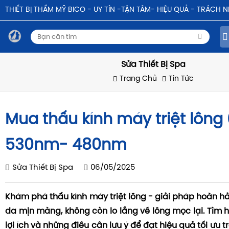
THIẾT BỊ THẨM MỸ BICO - UY TÍN -TẬN TÂM- HIỆU QUẢ - TRÁCH 
Sửa Thiết Bị Spa
Trang Chủ
Tin Tức
Mua thấu kính máy triệt lôn
530nm- 480nm
Sửa Thiết Bị Spa
06/05/2025
Khám phá thấu kính máy triệt lông - giải pháp hoàn h
da mịn màng, không còn lo lắng về lông mọc lại. Tìm 
lợi ích và những điều cần lưu ý để đạt hiệu quả tối ưu tr