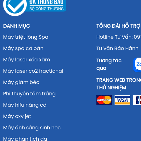
DANH MỤC
TỔNG ĐÀI HỖ TRỢ
Máy triệt lông Spa
Hotline Tư Vấn: 09
Máy spa cơ bản
Tư Vấn Bảo Hành 
Máy laser xóa xăm
Tương tác
qua
Máy laser co2 fractional
TRANG WEB TRONG
Máy giảm béo
THỬ NGHIỆM
Phi thuyền tắm trắng
Máy hifu nâng cơ
Máy oxy jet
Máy ánh sáng sinh học
Máy phân tích da