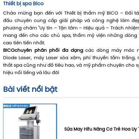
Thiết bị spa Bico
Chào mừng bạn đến với Thiết bị thẩm mỹ BICO – Đối tá
đầu chuyên cung cấp giải pháp và công nghệ làm đẹp 
phương châm "Uy tín – Tận tâm – Hiệu quả – Trách nhiệm"
mang đến cho các chủ spa, thẩm mỹ viện những dòng t
cao tiên tiến nhất.
BICO
chuyên phân phối đa dạng
các dòng máy móc nh
Diode Laser, máy Laser xóa xăm, phi thuyền tắm trắng,
thất spa cũng như đồ tiêu hao, và mỹ phẩm chuyên cho 
hiệu nổi tiếng và lâu đời
Bài viết nổi bật
Sửa Máy Hifu Nâng Cơ Trẻ Hóa Uy 