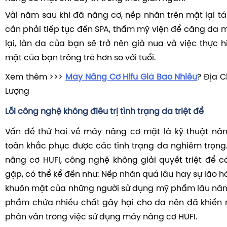
Vài năm sau khi đã nâng cơ, nếp nhăn trên mặt lại tá
cần phải tiếp tục đến SPA, thẩm mỹ viện để căng da 
lại, làn da của bạn sẽ trở nên già nua và việc thực 
mặt của bạn trông trẻ hơn so với tuổi.
Xem thêm >>>
Máy Nâng Cơ Hifu Giá Bao Nhiêu
? Địa 
Lượng
Lỗi công nghệ không điều trị tình trạng da triệt để
Vấn đề thứ hai về máy nâng cơ mặt là kỹ thuật nâ
toàn khắc phục được các tình trạng da nghiêm trọng
nâng cơ HUFI, công nghệ không giải quyết triệt để 
gặp, có thể kể đến như: Nếp nhăn quá lâu hay sự lão h
khuôn mặt của những người sử dụng mỹ phẩm lâu năm
phẩm chứa nhiều chất gây hại cho da nên đã khiến 
phân vân trong việc sử dụng máy nâng cơ HUFI.