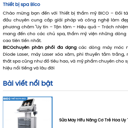
Thiết bị spa Bico
Chào mừng bạn đến với Thiết bị thẩm mỹ BICO – Đối tá
đầu chuyên cung cấp giải pháp và công nghệ làm đẹp 
phương châm "Uy tín – Tận tâm – Hiệu quả – Trách nhiệm"
mang đến cho các chủ spa, thẩm mỹ viện những dòng t
cao tiên tiến nhất.
BICO
chuyên phân phối đa dạng
các dòng máy móc nh
Diode Laser, máy Laser xóa xăm, phi thuyền tắm trắng,
thất spa cũng như đồ tiêu hao, và mỹ phẩm chuyên cho 
hiệu nổi tiếng và lâu đời
Bài viết nổi bật
Sửa Máy Hifu Nâng Cơ Trẻ Hóa Uy 