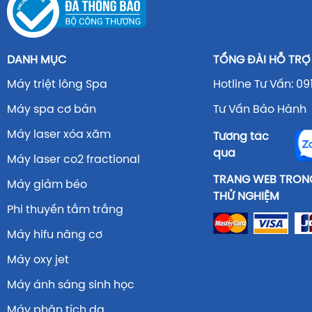
DANH MỤC
TỔNG ĐÀI HỖ TRỢ
Máy triệt lông Spa
Hotline Tư Vấn: 09
Máy spa cơ bản
Tư Vấn Bảo Hành 
Máy laser xóa xăm
Tương tác
qua
Máy laser co2 fractional
TRANG WEB TRONG
Máy giảm béo
THỬ NGHIỆM
Phi thuyền tắm trắng
Máy hifu nâng cơ
Máy oxy jet
Máy ánh sáng sinh học
Máy phân tích da