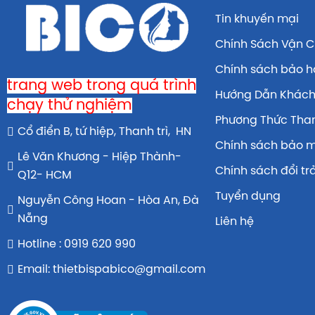
Tin khuyến mại
Chính Sách Vận 
Chính sách bảo 
trang web trong quá trình
Hướng Dẫn Khác
chạy thử nghiệm
Phương Thức Tha
Cổ điển B, tứ hiệp, Thanh trì, HN
Chính sách bảo 
Lê Văn Khương - Hiệp Thành-
Chính sách đổi tr
Q12- HCM
Tuyển dụng
Nguyễn Công Hoan - Hòa An, Đà
Nẵng
Liên hệ
Hotline : 0919 620 990
Email: thietbispabico@gmail.com