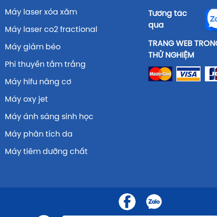
Máy laser xóa xăm
Tương tác
qua
Máy laser co2 fractional
TRANG WEB TRONG
Máy giảm béo
THỬ NGHIỆM
Phi thuyền tắm trắng
Máy hifu nâng cơ
Máy oxy jet
Máy ánh sáng sinh học
Máy phân tích da
Máy tiêm dưỡng chất