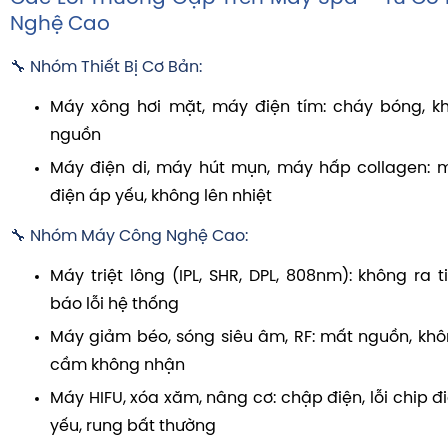
Nghệ Cao
🔧 Nhóm Thiết Bị Cơ Bản:
Máy xông hơi mặt, máy điện tím: cháy bóng, k
nguồn
Máy điện di, máy hút mụn, máy hấp collagen: 
điện áp yếu, không lên nhiệt
🔧 Nhóm Máy Công Nghệ Cao:
Máy triệt lông (IPL, SHR, DPL, 808nm): không ra 
báo lỗi hệ thống
Máy giảm béo, sóng siêu âm, RF: mất nguồn, khôn
cầm không nhận
Máy HIFU, xóa xăm, nâng cơ: chập điện, lỗi chip đ
yếu, rung bất thường