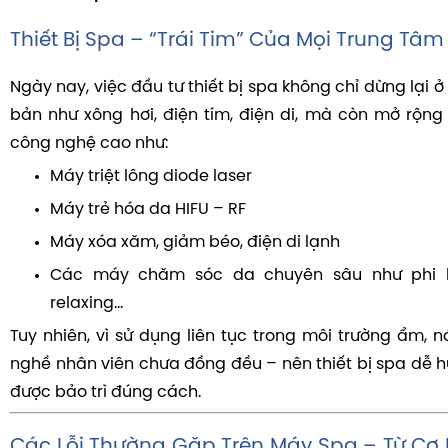
Thiết Bị Spa – “Trái Tim” Của Mọi Trung Tâ
Ngày nay, việc đầu tư thiết bị spa không chỉ dừng lại
bản như xông hơi, điện tím, điện di, mà còn mở rộng 
công nghệ cao như:
Máy triệt lông diode laser
Máy trẻ hóa da HIFU – RF
Máy xóa xăm, giảm béo, điện di lạnh
Các máy chăm sóc da chuyên sâu như phi kim
relaxing…
Tuy nhiên, vì sử dụng liên tục trong môi trường ẩm, 
nghề nhân viên chưa đồng đều – nên thiết bị spa dễ 
được bảo trì đúng cách.
Các Lỗi Thường Gặp Trên Máy Spa – Từ Cơ