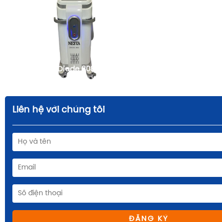
Máy triệt lông Diode 808nm
FqBeauty
Liên hệ với chúng tôi
ĐĂNG KÝ