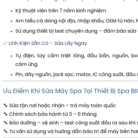
Kỹ thuật viên trên 7 năm kinh nghiệm
Am hiểu cả dòng nội địa, nhập khẩu, OEM từ Hàn, 
Sử dụng thiết bị test chuyên dụng – đảm bảo sửa 
✅ Linh Kiện Sẵn Có – Sửa Lấy Ngay
Tụ điện, tay cầm triệt lông, đầu bắn, nguồn, 
cảm ứng
Pin, dây nguồn, jack sạc, motor, IC công suất, đầu
Ưu Điểm Khi Sửa Máy Spa Tại Thiết Bị Spa B
🔧 Sửa tận nơi hoặc nhận – trả máy toàn quốc
🔧 Chính sách bảo hành từ 3 – 6 tháng
🔧 Bảo dưỡng – vệ sinh – test công suất đầu ra sau khi
🔧 Tư vấn sử dụng và hướng dẫn bảo trì để máy bền hơ