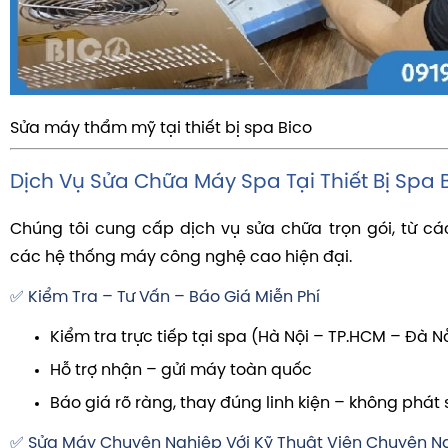
Sửa máy thẩm mỹ tại thiết bị spa Bico
Dịch Vụ Sửa Chữa Máy Spa Tại Thiết Bị Spa 
Chúng tôi cung cấp dịch vụ sửa chữa trọn gói, từ c
các hệ thống máy công nghệ cao hiện đại.
✅ Kiểm Tra – Tư Vấn – Báo Giá Miễn Phí
Kiểm tra trực tiếp tại spa (Hà Nội – TP.HCM – Đà 
Hỗ trợ nhận – gửi máy toàn quốc
Báo giá rõ ràng, thay đúng linh kiện – không phát 
✅ Sửa Máy Chuyên Nghiệp Với Kỹ Thuật Viên Chuyên 