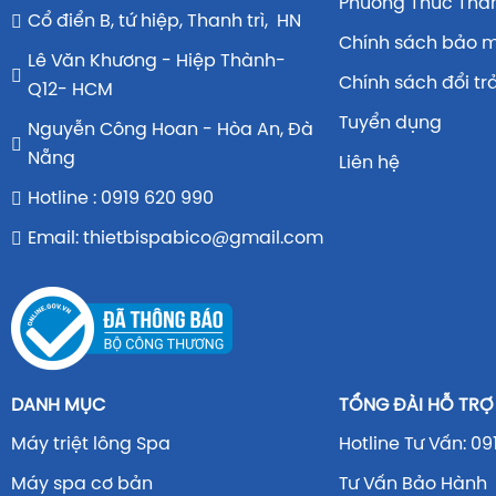
Phương Thức Tha
Cổ điển B, tứ hiệp, Thanh trì, HN
Chính sách bảo 
Lê Văn Khương - Hiệp Thành-
Chính sách đổi tr
Q12- HCM
Tuyển dụng
Nguyễn Công Hoan - Hòa An, Đà
Nẵng
Liên hệ
Hotline : 0919 620 990
Email: thietbispabico@gmail.com
DANH MỤC
TỔNG ĐÀI HỖ TRỢ
Máy triệt lông Spa
Hotline Tư Vấn: 09
Máy spa cơ bản
Tư Vấn Bảo Hành 