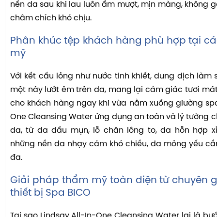
nền da sau khi lau luôn ẩm mượt, mịn màng, không 
châm chích khó chịu.
Phân khúc tệp khách hàng phù hợp tại cá
mỹ
Với kết cấu lỏng như nước tinh khiết, dung dịch làm
một này lướt êm trên da, mang lại cảm giác tươi mát,
cho khách hàng ngay khi vừa nằm xuống giường spa.
One Cleansing Water ứng dụng an toàn và lý tưởng c
da, từ da dầu mụn, lỗ chân lông to, da hỗn hợp 
những nền da nhạy cảm khó chiều, da mỏng yếu cần
đa.
Giải pháp thẩm mỹ toàn diện từ chuyên g
thiết bị Spa BICO
Tại sao Lindsay All-In-One Cleansing Water lại là bư