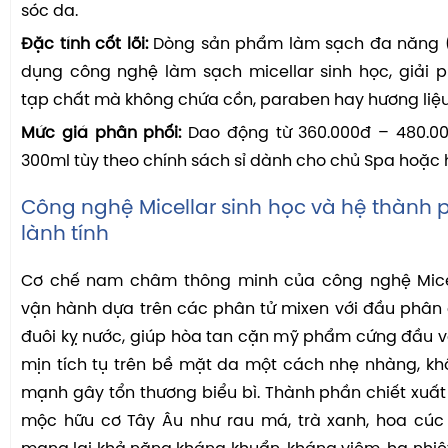
sóc da.
Đặc tính cốt lõi:
Dòng sản phẩm làm sạch đa năng (
dụng công nghệ làm sạch micellar sinh học, giải 
tạp chất mà không chứa cồn, paraben hay hương liệu
Mức giá phân phối:
Dao động từ 360.000đ – 480.00
300ml tùy theo chính sách sỉ dành cho chủ Spa hoặc h
Công nghệ Micellar sinh học và hệ thành 
lành tính
Cơ chế nam châm thông minh của công nghệ Mice
vận hành dựa trên các phân tử mixen với đầu phân
đuôi kỵ nước, giúp hòa tan cặn mỹ phẩm cứng đầu v
mịn tích tụ trên bề mặt da một cách nhẹ nhàng, k
mạnh gây tổn thương biểu bì. Thành phần chiết xuất 
mộc hữu cơ Tây Âu như rau má, trà xanh, hoa cúc 