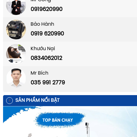
0919620990
Bảo Hành
0919 620990
Khướu Nại
0834062012
Mr Bích
035 991 2779
SẢN PHẨM NỔI BẬT