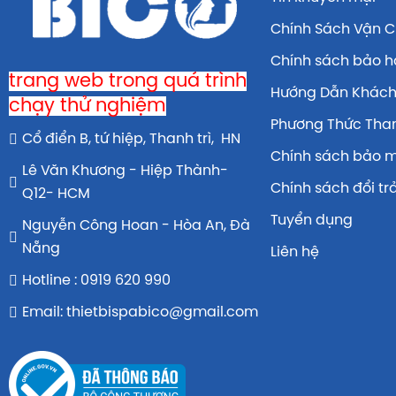
Chính Sách Vận 
Chính sách bảo 
trang web trong quá trình
Hướng Dẫn Khác
chạy thử nghiệm
Phương Thức Tha
Cổ điển B, tứ hiệp, Thanh trì, HN
Chính sách bảo 
Lê Văn Khương - Hiệp Thành-
Chính sách đổi tr
Q12- HCM
Tuyển dụng
Nguyễn Công Hoan - Hòa An, Đà
Nẵng
Liên hệ
Hotline : 0919 620 990
Email: thietbispabico@gmail.com