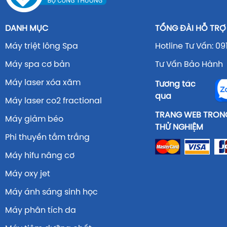
DANH MỤC
TỔNG ĐÀI HỖ TRỢ
Máy triệt lông Spa
Hotline Tư Vấn: 09
Máy spa cơ bản
Tư Vấn Bảo Hành 
Máy laser xóa xăm
Tương tác
qua
Máy laser co2 fractional
TRANG WEB TRONG
Máy giảm béo
THỬ NGHIỆM
Phi thuyền tắm trắng
Máy hifu nâng cơ
Máy oxy jet
Máy ánh sáng sinh học
Máy phân tích da