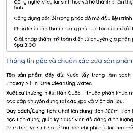
Công nghệ Micellar sinh học và hệ thành phần thự
tính
Công dụng cốt lõi trong phác đồ mở đầu liệu trình 
Phân khúc tệp khách hàng phù hợp tại các cơ sở
Giải pháp thẩm mỹ toàn diện từ chuyên gia phân ph
Spa BICO
Thông tin gốc và chuẩn xác của sản phẩ
Tên sản phẩm đầy đủ:
Nước tẩy trang làm sạch 
Lindsay All-In-One Cleansing Water.
Xuất xứ thương hiệu:
Hàn Quốc – thuộc phân khúc m
cao cấp chuyên dụng tại các Spa và Viện da liễu.
Quy cách/Dung tích:
Chai lớn dung tích 300ml tích
học tiện dụng, giúp kỹ thuật viên dễ dàng định lượng
đảm bảo vệ sinh và tối ưu hóa chi phí cốt lõi trên mỗ