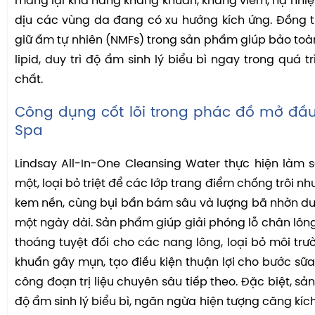
mang lại khả năng kháng khuẩn, kháng viêm, hạ nhi
dịu các vùng da đang có xu hướng kích ứng. Đồng t
giữ ẩm tự nhiên (NMFs) trong sản phẩm giúp bảo to
lipid, duy trì độ ẩm sinh lý biểu bì ngay trong quá 
chất.
Công dụng cốt lõi trong phác đồ mở đầu l
Spa
Lindsay All-In-One Cleansing Water thực hiện làm
một, loại bỏ triệt để các lớp trang điểm chống trôi như
kem nền, cùng bụi bẩn bám sâu và lượng bã nhờn dư 
một ngày dài. Sản phẩm giúp giải phóng lỗ chân lông,
thoáng tuyệt đối cho các nang lông, loại bỏ môi trườ
khuẩn gây mụn, tạo điều kiện thuận lợi cho bước sữ
công đoạn trị liệu chuyên sâu tiếp theo. Đặc biệt, s
độ ẩm sinh lý biểu bì, ngăn ngừa hiện tượng căng kíc