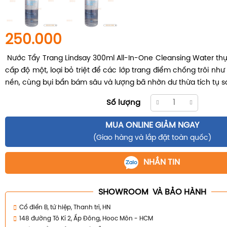
250.000
Nước Tẩy Trang Lindsay 300ml All-In-One Cleansing Water th
cấp độ một, loại bỏ triệt để các lớp trang điểm chống trôi như
nền, cùng bụi bẩn bám sâu và lượng bã nhờn dư thừa tích tụ s
Số lượng
MUA ONLINE GIẢM NGAY
(Giao hàng và lắp đặt toàn quốc)
NHẮN TIN
SHOWROOM VÀ BẢO HÀNH
Cổ điển B, tứ hiệp, Thanh trì, HN
148 đường Tô Kí 2, Ấp Đông, Hooc Môn - HCM