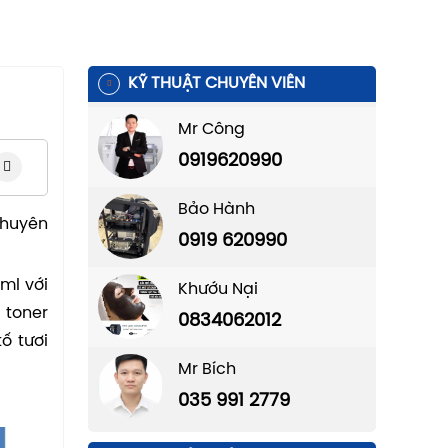
KỸ THUẬT CHUYÊN VIÊN
Mr Công
0919620990
Bảo Hành
chuyên
0919 620990
ml với
Khướu Nại
g toner
0834062012
ố tươi
Mr Bích
035 991 2779