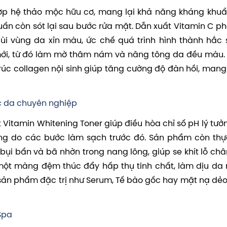
ợp hệ thảo mộc hữu cơ, mang lại khả năng kháng khuẩn
uẩn còn sót lại sau bước rửa mặt. Dẫn xuất Vitamin C ph
 lùi vùng da xỉn màu, ức chế quá trình hình thành hắc 
 mới, từ đó làm mờ thâm nám và nâng tông da đều màu.
trúc collagen nội sinh giúp tăng cường độ đàn hồi, mang 
c da chuyên nghiệp
t Vitamin Whitening Toner giúp điều hòa chỉ số pH lý tưở
ứng do các bước làm sạch trước đó. Sản phẩm còn thự
bụi bẩn và bã nhờn trong nang lông, giúp se khít lỗ châ
hư một màng đệm thúc đẩy hấp thụ tinh chất, làm dịu da
ản phẩm đặc trị như Serum, Tế bào gốc hay mặt nạ dẻo
 Spa