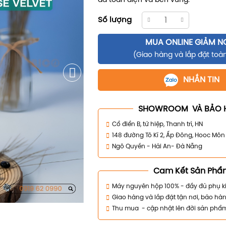
da toàn diện và bền vững.
Số lượng
MUA ONLINE GIẢM N
(Giao hàng và lắp đặt toà
NHẮN TIN
SHOWROOM VÀ BẢO 
Cổ điển B, tứ hiệp, Thanh trì, HN
148 đường Tô Kí 2, Ấp Đông, Hooc Mô
Ngô Quyền - Hải An- Đà Nẵng
Cam Kết Sản Phẩ
Máy nguyên hộp 100% - đầy đủ phụ k
Giao hàng và lắp đặt tận nơi, bảo hàn
Thu mua - cập nhật lên đời sản phẩ