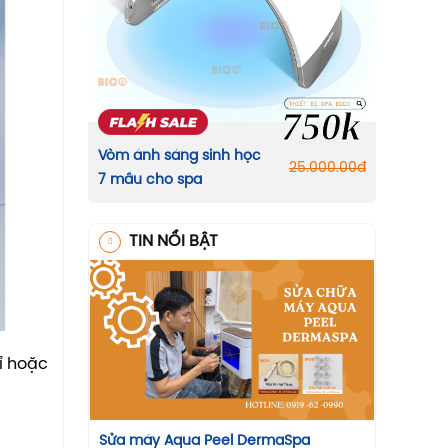
750k
Vòm ánh sáng sinh học
25.000.00
đ
7 mầu cho spa
TIN NỔI BẬT
ỉ hoặc
Sửa máy Aqua Peel DermaSpa