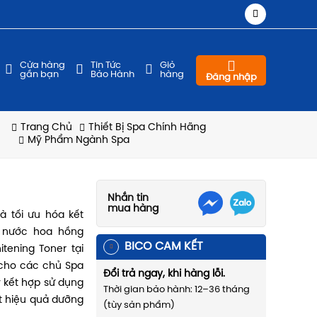
Cửa hàng
Tin Tức
Giỏ
gần bạn
Bảo Hành
hàng
Đăng nhập
Trang Chủ
Thiết Bị Spa Chính Hãng
Mỹ Phẩm Ngành Spa
Nhắn tin
mua hàng
à tối ưu hóa kết
 nước hoa hồng
BICO CAM KẾT
itening Toner tại
 cho các chủ Spa
Đổi trả ngay, khi hàng lỗi.
y kết hợp sử dụng
Thời gian bảo hành: 12–36 tháng
t hiệu quả dưỡng
(tùy sản phẩm)