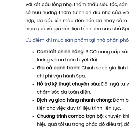
Với kết cấu lỏng nhẹ, thẩm thấu siêu tốc, sả
sở hữu hương thơm tự nhiên dịu nhẹ của vit
hợp, da dầu xỉn màu đến nền da nhạy cảm kh
hiệu quả và giá vốn liệu trình cho các chủ Spa
Ưu điểm khi mua sản phẩm tại nhà phân phối 
Cam kết chính hãng:
BICO cung cấp sản 
lượng và an toàn tuyệt đối.
Giá cả cạnh tranh:
Chính sách giá linh 
chi phí vận hành Spa.
Hỗ trợ kỹ thuật chuyên sâu:
Đội ngũ tư v
chăm sóc da toàn diện.
Dịch vụ giao hàng nhanh chóng:
Đảm bả
tiện cho việc duy trì liệu trình liên tục.
Chương trình combo trọn bộ:
Khuyến khí
hiệu quả tối ưu trong phác đồ điều trị, đồ