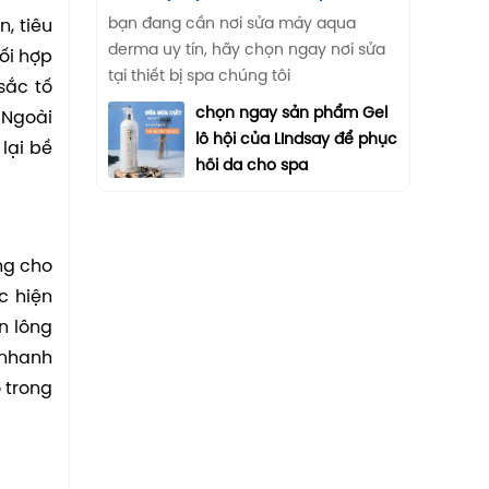
bạn đang cần nơi sửa máy aqua
, tiêu
derma uy tín, hãy chọn ngay nơi sửa
ối hợp
tại thiết bị spa chúng tôi
sắc tố
chọn ngay sản phẩm Gel
 Ngoài
lô hội của LIndsay để phục
lại bề
hồi da cho spa
ng cho
c hiện
n lông
 nhanh
 trong