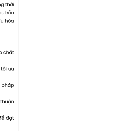
g thời
p, hỗn
ưu hóa
o chất
tối ưu
i pháp
 thuận
để đạt