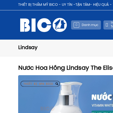
THIẾT BỊ THẨM MỸ BICO - UY TÍN -TẬN TÂM- HIỆU QUẢ 
Th
Danh mục
T
Lindsay
Nước Hoa Hồng Lindsay The Elis