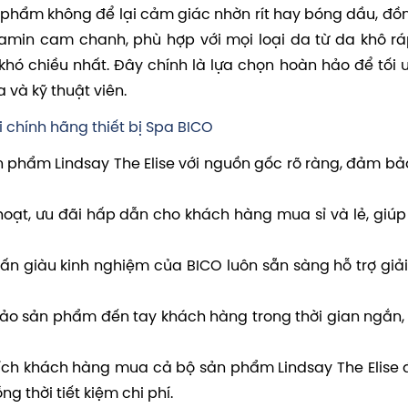
n phẩm không để lại cảm giác nhờn rít hay bóng dầu, đồn
amin cam chanh, phù hợp với mọi loại da từ da khô rá
ó chiều nhất. Đây chính là lựa chọn hoàn hảo để tối 
 và kỹ thuật viên.
chính hãng thiết bị Spa BICO
phẩm Lindsay The Elise với nguồn gốc rõ ràng, đảm bả
hoạt, ưu đãi hấp dẫn cho khách hàng mua sỉ và lẻ, giúp 
ấn giàu kinh nghiệm của BICO luôn sẵn sàng hỗ trợ giả
o sản phẩm đến tay khách hàng trong thời gian ngắn,
ch khách hàng mua cả bộ sản phẩm Lindsay The Elise 
ng thời tiết kiệm chi phí.