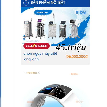
SẢN PHẨM NỔI BẬT
45.triệu
chọn ngay máy triệt
105.000.000
đ
lông lạnh