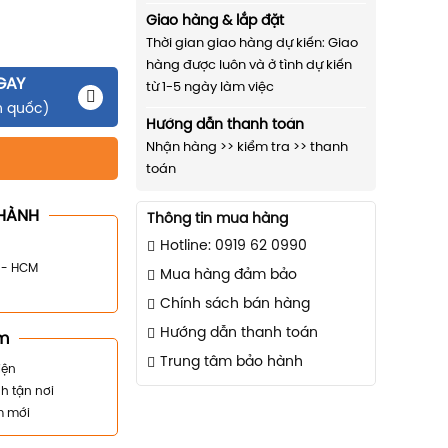
Giao hàng & lắp đặt
Thời gian giao hàng dự kiến: Giao
hàng được luôn và ở tình dự kiến
GAY
từ 1-5 ngày làm việc
n quốc)
Hướng dẫn thanh toán
Nhận hàng >> kiểm tra >> thanh
toán
HÀNH
Thông tin mua hàng
Hotline: 0919 62 0990
n - HCM
Mua hàng đảm bảo
Chính sách bán hàng
Hướng dẫn thanh toán
m
Trung tâm bảo hành
iện
h tận nơi
m mới