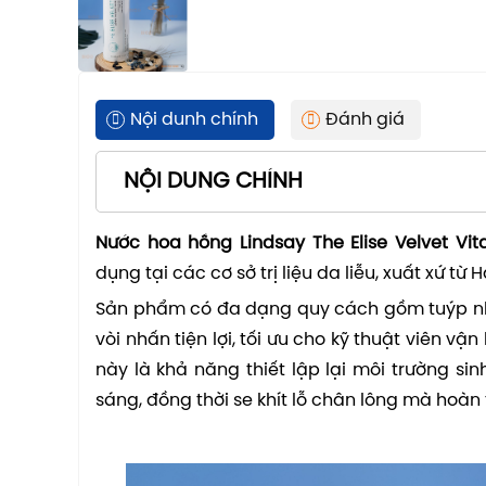
Nội dunh chính
Đánh giá
NỘI DUNG CHÍNH
Nước hoa hồng Lindsay The Elise Velvet Vi
dụng tại các cơ sở trị liệu da liễu, xuất xứ từ
Sản phẩm có đa dạng quy cách gồm tuýp nhỏ 
vòi nhấn tiện lợi, tối ưu cho kỹ thuật viên vậ
này là khả năng thiết lập lại môi trường sin
sáng, đồng thời se khít lỗ chân lông mà hoàn