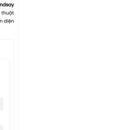
indsay
 thuật
n diện