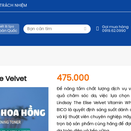
- TRÁCH NHIỆM
iết Bị Spa
Gọi mua hàng
oàn Quốc
0919.62.0990
475.000
e Velvet
Để nâng tầm chất lượng dịch vụ v
quả chăm sóc da, việc lựa chọn
Lindsay The Elise Velvet Vitamin Wh
BICO là quyết định sáng suốt dành
và kỹ thuật viên chuyên nghiệp. Hã
trọn bộ sản phẩm cùng hãng để đạ