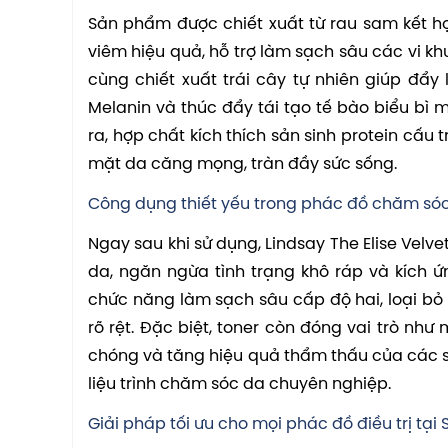
Sản phẩm được chiết xuất từ rau sam kết h
viêm hiệu quả, hỗ trợ làm sạch sâu các vi kh
cùng chiết xuất trái cây tự nhiên giúp đẩy
Melanin và thúc đẩy tái tạo tế bào biểu bì
ra, hợp chất kích thích sản sinh protein cấu 
mặt da căng mọng, tràn đầy sức sống.
Công dụng thiết yếu trong phác đồ chăm só
Ngay sau khi sử dụng, Lindsay The Elise Velve
da, ngăn ngừa tình trạng khô ráp và kích 
chức năng làm sạch sâu cấp độ hai, loại bỏ 
rõ rệt. Đặc biệt, toner còn đóng vai trò n
chóng và tăng hiệu quả thẩm thấu của các s
liệu trình chăm sóc da chuyên nghiệp.
Giải pháp tối ưu cho mọi phác đồ điều trị tại