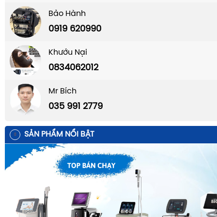
Bảo Hành
0919 620990
Khướu Nại
0834062012
Mr Bích
035 991 2779
SẢN PHẨM NỔI BẬT