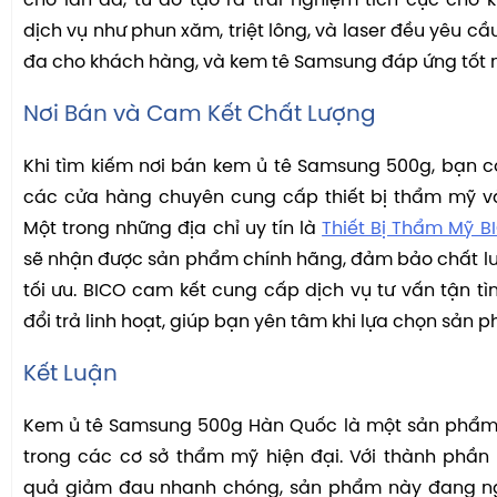
cho làn da, từ đó tạo ra trải nghiệm tích cực cho
dịch vụ như phun xăm, triệt lông, và laser đều yêu cầu
đa cho khách hàng, và kem tê Samsung đáp ứng tốt
Nơi Bán và Cam Kết Chất Lượng
Khi tìm kiếm nơi bán kem ủ tê Samsung 500g, bạn 
các cửa hàng chuyên cung cấp thiết bị thẩm mỹ 
Một trong những địa chỉ uy tín là
Thiết Bị Thẩm Mỹ B
sẽ nhận được sản phẩm chính hãng, đảm bảo chất l
tối ưu. BICO cam kết cung cấp dịch vụ tư vấn tận tì
đổi trả linh hoạt, giúp bạn yên tâm khi lựa chọn sản 
Kết Luận
Kem ủ tê Samsung 500g Hàn Quốc là một sản phẩm 
trong các cơ sở thẩm mỹ hiện đại. Với thành phần
quả giảm đau nhanh chóng, sản phẩm này đang n