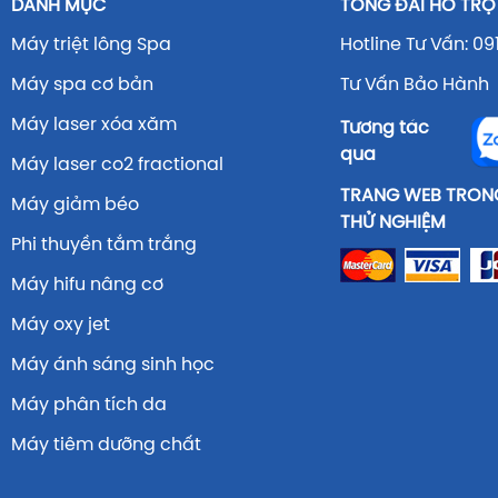
DANH MỤC
TỔNG ĐÀI HỖ TRỢ
Máy triệt lông Spa
Hotline Tư Vấn: 09
Máy spa cơ bản
Tư Vấn Bảo Hành 
Máy laser xóa xăm
Tương tác
qua
Máy laser co2 fractional
TRANG WEB TRONG
Máy giảm béo
THỬ NGHIỆM
Phi thuyền tắm trắng
Máy hifu nâng cơ
Máy oxy jet
Máy ánh sáng sinh học
Máy phân tích da
Máy tiêm dưỡng chất