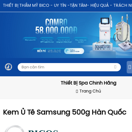
THIẾT BỊ THẨM MỸ BICO - UY TÍN -TẬN TÂM- HIỆU QUẢ - TRÁCH 
Thiết Bị Spa Chính Hãng
Trang Chủ
Kem Ủ Tê Samsung 500g Hàn Quốc