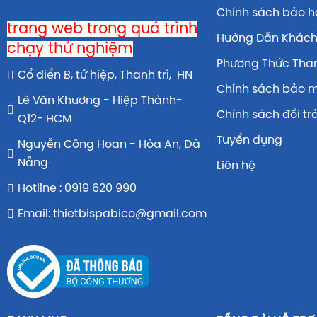
Chính sách bảo 
trang web trong quá trình
Hướng Dẫn Khác
chạy thử nghiệm
Phương Thức Tha
Cổ điển B, tứ hiệp, Thanh trì, HN
Chính sách bảo 
Lê Văn Khương - Hiệp Thành-
Chính sách đổi tr
Q12- HCM
Tuyển dụng
Nguyễn Công Hoan - Hòa An, Đà
Nẵng
Liên hệ
Hotline : 0919 620 990
Email: thietbispabico@gmail.com