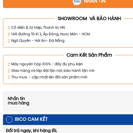
NHẮN TIN
SHOWROOM VÀ BẢO HÀNH
Cổ điển B, tứ hiệp, Thanh trì, HN
148 đường Tô Kí 2, Ấp Đông, Hooc Môn - HCM
Ngô Quyền - Hải An- Đà Nẵng
Cam Kết Sản Phẩm
Máy nguyên hộp 100% - đầy đủ phụ kiện
Giao hàng và lắp đặt tận nơi, bảo hành tận nơi
Thu mua - cập nhật lên đời sản phẩm mới
Nhắn tin
mua hàng
BICO CAM KẾT
Đổi trả ngay, khi hàng lỗi.