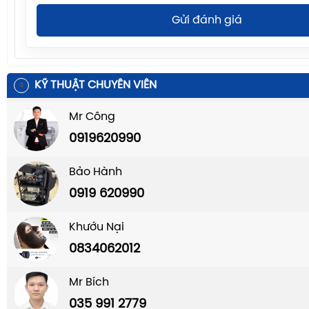
Gửi đánh giá
KỸ THUẬT CHUYÊN VIÊN
Mr Công
0919620990
Bảo Hành
0919 620990
Khướu Nại
0834062012
Mr Bích
035 991 2779