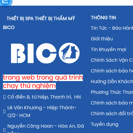
THÔNG TIN
THIẾT BỊ SPA THIẾT BỊ THẨM MỸ
BICO
Tin Tức - Bảo Hàn
Giới thiệu
Tin khuyến mại
Chính Sách Vận 
Chính sách bảo 
trang web trong quá trình
Hướng Dẫn Khác
chạy thử nghiệm
Phương Thức Tha
Cổ điển B, tứ hiệp, Thanh trì, HN
Chính sách bảo 
Lê Văn Khương - Hiệp Thành-
Chính sách đổi tr
Q12- HCM
Tuyển dụng
Nguyễn Công Hoan - Hòa An, Đà