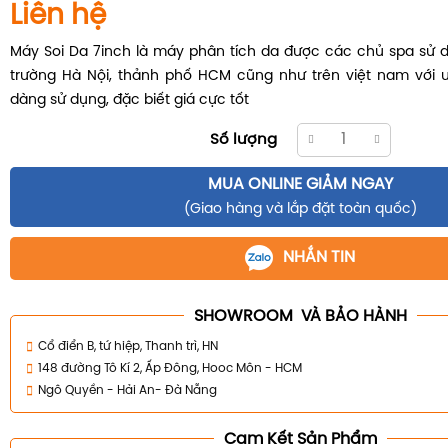
Liên hệ
Máy Soi Da 7inch là máy phân tích da được các chủ spa sử dụ
trường Hà Nội, thảnh phố HCM cũng như trên việt nam với
dàng sử dụng, đặc biết giá cực tốt
Số lượng
MUA ONLINE GIẢM NGAY
(Giao hàng và lắp đặt toàn quốc)
NHẮN TIN
SHOWROOM VÀ BẢO HÀNH
Cổ điển B, tứ hiệp, Thanh trì, HN
148 đường Tô Kí 2, Ấp Đông, Hooc Môn - HCM
Ngô Quyền - Hải An- Đà Nẵng
Cam Kết Sản Phẩm