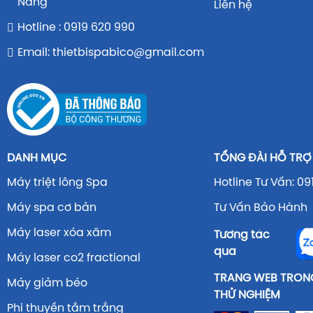
Nẵng
Liên hệ
Hotline : 0919 620 990
Email: thietbispabico@gmail.com
DANH MỤC
TỔNG ĐÀI HỖ TRỢ
Máy triệt lông Spa
Hotline Tư Vấn: 09
Máy spa cơ bản
Tư Vấn Bảo Hành 
Máy laser xóa xăm
Tương tác
qua
Máy laser co2 fractional
TRANG WEB TRONG
Máy giảm béo
THỬ NGHIỆM
Phi thuyền tắm trắng