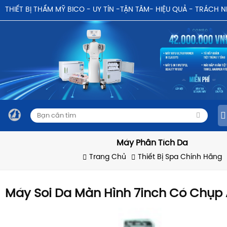
THIẾT BỊ THẨM MỸ BICO - UY TÍN -TẬN TÂM- HIỆU QUẢ - TRÁCH 
Máy Phân Tích Da
Trang Chủ
Thiết Bị Spa Chính Hãng
Máy Soi Da Màn Hình 7inch Có Chụp