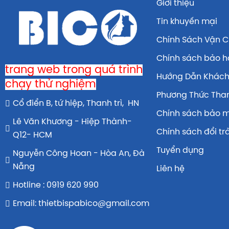
Giới thiệu
Tin khuyến mại
Chính Sách Vận 
Chính sách bảo 
trang web trong quá trình
Hướng Dẫn Khác
chạy thử nghiệm
Phương Thức Tha
Cổ điển B, tứ hiệp, Thanh trì, HN
Chính sách bảo 
Lê Văn Khương - Hiệp Thành-
Chính sách đổi tr
Q12- HCM
Tuyển dụng
Nguyễn Công Hoan - Hòa An, Đà
Nẵng
Liên hệ
Hotline : 0919 620 990
Email: thietbispabico@gmail.com