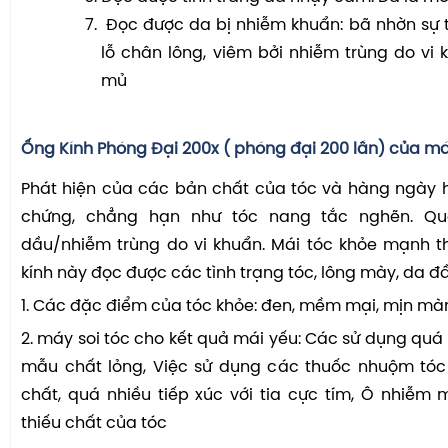
Đọc được da bị nhiễm khuẩn: bã nhờn sự t
lỗ chân lông, viêm bởi nhiễm trùng do vi 
mủ
Ống Kính Phóng Đại 200x ( phóng đại 200 lần) của máy
Phát hiện của các bản chất của tóc và hàng ngày hi
chứng, chẳng hạn như tóc nang tắc nghẽn. Qu
dầu/nhiễm trùng do vi khuẩn. Mái tóc khỏe mạnh t
kính này đọc được các tình trạng tóc, lông mày, da đ
1. Các đặc điểm của tóc khỏe: đen, mềm mại, mịn m
2. máy soi tóc cho kết quả mái yếu: Các sử dụng quá
mẫu chất lỏng, Việc sử dụng các thuốc nhuộm tó
chất, quá nhiều tiếp xúc với tia cực tím, Ô nhiễm 
thiếu chất của tóc