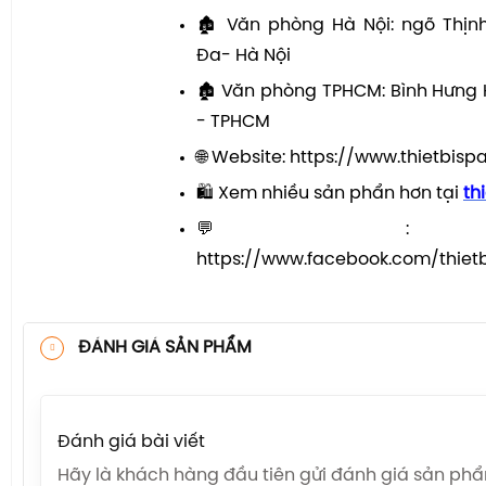
🏚 Văn phòng Hà Nội: ngõ Thị
Đa- Hà Nội
🏚 Văn phòng TPHCM: Bình Hưng 
- TPHCM
🌐 Website: https://www.thietbisp
🛍️ Xem nhiều sản phẩn hơn tại
th
💬: 
https://www.facebook.com/thie
ĐÁNH GIÁ SẢN PHẨM
Đánh giá bài viết
Hãy là khách hàng đầu tiên gửi đánh giá sản ph