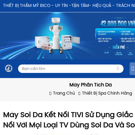
THIẾT BỊ THẨM MỸ BICO - UY TÍN -TẬN TÂM- HIỆU QUẢ - TRÁCH 
Máy Phân Tích Da
Trang Chủ
Thiết Bị Spa Chính Hãng
Máy Soi Da Kết Nối TIVI Sử Dụng Giắ
Nối Với Mọi Loại TV Dùng Soi Da Và So