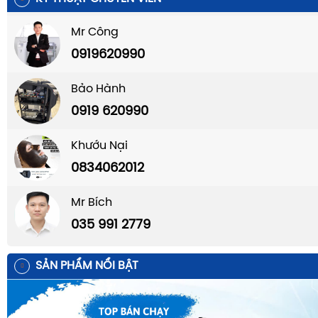
Mr Công
0919620990
Bảo Hành
0919 620990
Khướu Nại
0834062012
Mr Bích
035 991 2779
SẢN PHẨM NỔI BẬT