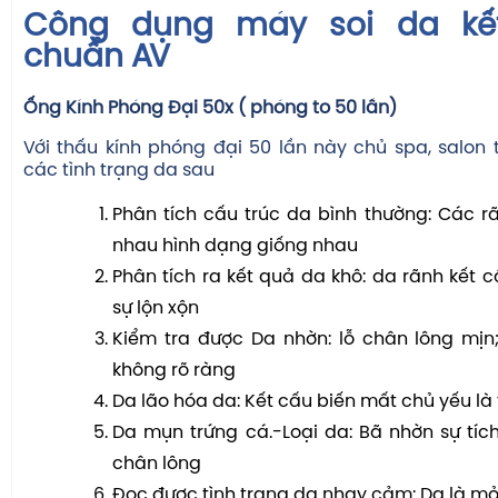
Công dụng máy soi da kết 
chuẩn AV
Ống Kính Phóng Đại 50x ( phóng to 50 lần)
Với thấu kính phóng đại 50 lần này chủ spa, salon
các tình trạng da sau
Phân tích cấu trúc da bình thường: Các 
nhau hình dạng giống nhau
Phân tích ra kết quả da khô: da rãnh kết c
sự lộn xộn
Kiểm tra được Da nhờn: lỗ chân lông mịn
không rõ ràng
Da lão hóa da: Kết cấu biến mất chủ yếu l
Da mụn trứng cá.-Loại da: Bã nhờn sự tích
chân lông
Đọc được tình trang da nhạy cảm: Da là m