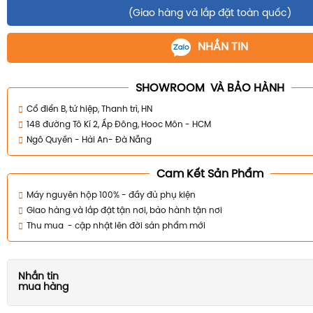
(Giao hàng và lắp đặt toàn quốc)
NHẮN TIN
SHOWROOM VÀ BẢO HÀNH
Cổ điển B, tứ hiệp, Thanh trì, HN
148 đường Tô Kí 2, Ấp Đông, Hooc Môn - HCM
Ngô Quyền - Hải An- Đà Nẵng
Cam Kết Sản Phẩm
Máy nguyên hộp 100% - đầy đủ phụ kiện
Giao hàng và lắp đặt tận nơi, bảo hành tận nơi
Thu mua - cập nhật lên đời sản phẩm mới
Nhắn tin
mua hàng