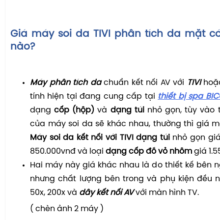
Giá máy soi da TIVI phân tích da mặt có
nào?
Máy phân tích da
chuẩn kết nối AV với
TIVI
hoặ
tính hiện tại đang cung cấp tại
thiết bị spa BI
dạng
cốp (hộp)
và
dạng túi
nhỏ gọn, tùy vào t
của máy soi da sẽ khác nhau, thường thì giá 
Máy soi da kết nối với TIVI dạng túi
nhỏ gọn giá
850.000vnđ và loại
dạng cốp đồ vỏ nhôm
giá 1.5
Hai máy này giá khác nhau là do thiết kế bên ng
nhưng chất lượng bên trong và phụ kiện đều 
50x, 200x và
dây kết nối AV
với màn hình TV.
( chèn ảnh 2 máy )