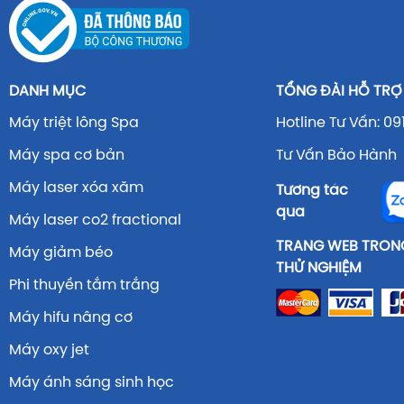
DANH MỤC
TỔNG ĐÀI HỖ TRỢ
Máy triệt lông Spa
Hotline Tư Vấn: 09
Máy spa cơ bản
Tư Vấn Bảo Hành 
Máy laser xóa xăm
Tương tác
qua
Máy laser co2 fractional
TRANG WEB TRONG
Máy giảm béo
THỬ NGHIỆM
Phi thuyền tắm trắng
Máy hifu nâng cơ
Máy oxy jet
Máy ánh sáng sinh học