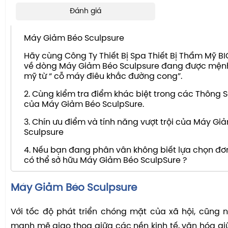
Đánh giá
NỘI DUNG CHÍNH
Máy Giảm Béo Sculpsure
Hãy cùng Công Ty Thiết Bị Spa Thiết Bị Thẩm Mỹ BI
về dòng Máy Giảm Béo Sculpsure đang được mệnh
mỹ từ “ cỗ máy điêu khắc đường cong”.
2. Cùng kiểm tra điểm khác biệt trong các Thông 
của Máy Giảm Béo SculpSure.
3. Chín ưu điểm và tính năng vượt trội của Máy G
Sculpsure
4. Nếu bạn đang phân vân không biết lựa chọn đơn
có thể sở hữu Máy Giảm Béo SculpSure ?
Máy Giảm Béo Sculpsure
Với tốc độ phát triển chóng mặt của xã hội, cũng n
mạnh mẽ giao thoa giữa các nền kinh tế, văn hóa g