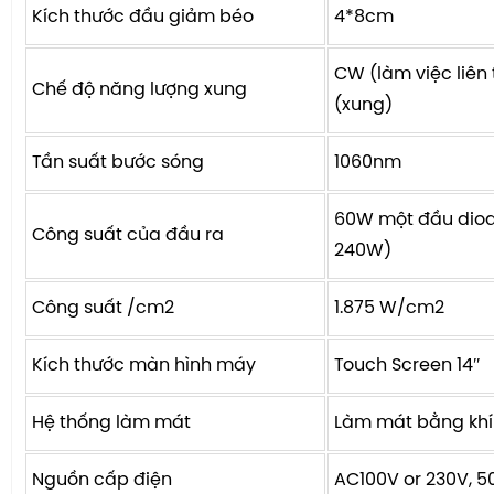
Kích thước đầu giảm béo
4*8cm
CW (làm việc liên 
Chế độ năng lượng xung
(xung)
Tần suất bước sóng
1060nm
60W một đầu diod
Công suất của đầu ra
240W)
Công suất /cm2
1.875 W/cm2
Kích thước màn hình máy
Touch Screen 14″
Hệ thống làm mát
Làm mát bằng kh
Nguồn cấp điện
AC100V or 230V, 