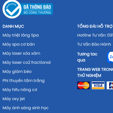
DANH MỤC
TỔNG ĐÀI HỖ TRỢ
Máy triệt lông Spa
Hotline Tư Vấn: 09
Máy spa cơ bản
Tư Vấn Bảo Hành 
Máy laser xóa xăm
Tương tác
qua
Máy laser co2 fractional
TRANG WEB TRONG
Máy giảm béo
THỬ NGHIỆM
Phi thuyền tắm trắng
Máy hifu nâng cơ
Máy oxy jet
Máy ánh sáng sinh học