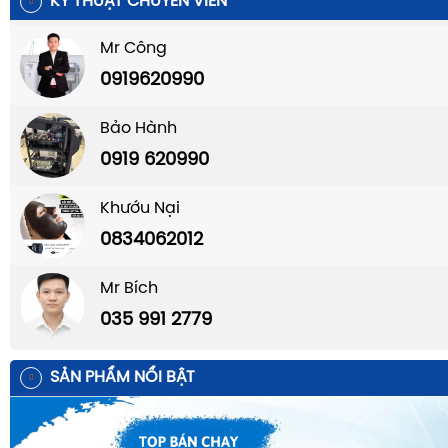
KỸ THUẬT CHUYÊN VIÊN
Mr Công
0919620990
Bảo Hành
0919 620990
Khướu Nại
0834062012
Mr Bích
035 991 2779
SẢN PHẨM NỔI BẬT