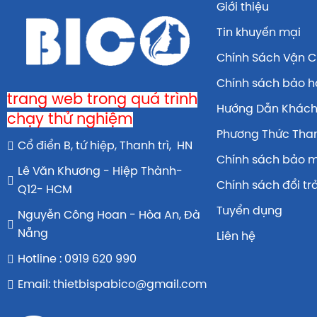
Giới thiệu
Tin khuyến mại
Chính Sách Vận 
Chính sách bảo 
trang web trong quá trình
Hướng Dẫn Khác
chạy thử nghiệm
Phương Thức Tha
Cổ điển B, tứ hiệp, Thanh trì, HN
Chính sách bảo 
Lê Văn Khương - Hiệp Thành-
Chính sách đổi tr
Q12- HCM
Tuyển dụng
Nguyễn Công Hoan - Hòa An, Đà
Nẵng
Liên hệ
Hotline : 0919 620 990
Email: thietbispabico@gmail.com