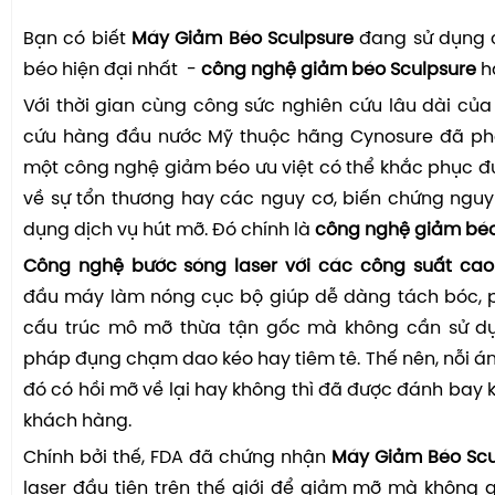
Bạn có biết
Máy Giảm Béo Sculpsure
đang sử dụng 
béo hiện đại nhất -
công nghệ giảm béo Sculpsure
h
Với thời gian cùng công sức nghiên cứu lâu dài củ
cứu hàng đầu nước Mỹ thuộc hãng Cynosure đã ph
một công nghệ giảm béo ưu việt có thể khắc phục 
về sự tổn thương hay các nguy cơ, biến chứng nguy
dụng dịch vụ hút mỡ. Đó chính là
công nghệ giảm béo
Công nghệ bước sóng laser với các công suất ca
đầu máy làm nóng cục bộ giúp dễ dàng tách bóc, 
cấu trúc mô mỡ thừa tận gốc mà không cần sử d
pháp đụng chạm dao kéo hay tiêm tê. Thế nên, nỗi ám
đó có hồi mỡ về lại hay không thì đã được đánh bay k
khách hàng.
Chính bởi thế, FDA đã chứng nhận
Máy Giảm Béo Scu
laser đầu tiên trên thế giới để giảm mỡ mà không