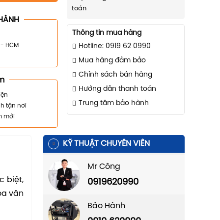
toán
HÀNH
Thông tin mua hàng
n - HCM
Hotline: 0919 62 0990
Mua hàng đảm bảo
Chính sách bán hàng
m
Hướng dẫn thanh toán
iện
Trung tâm bảo hành
h tận nơi
m mới
KỸ THUẬT CHUYÊN VIÊN
Mr Công
 biệt,
0919620990
oa văn
Bảo Hành