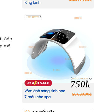
lông lạnh
t. Các
ng mặt
750k
Vòm ánh sáng sinh học
25.000.00
đ
7 mầu cho spa