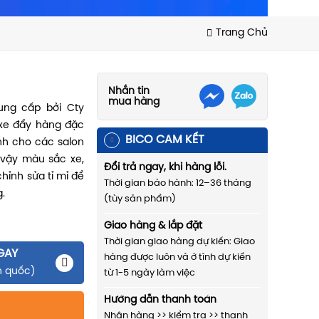
Trang Chủ
Nhắn tin
mua hàng
ng cấp bởi Cty
xe đẩy hàng đặc
BICO CAM KẾT
nh cho các salon
 vậy màu sắc xe,
Đổi trả ngay, khi hàng lỗi.
hỉnh sửa tỉ mỉ để
Thời gian bảo hành: 12–36 tháng
.
(tùy sản phẩm)
Giao hàng & lắp đặt
Thời gian giao hàng dự kiến: Giao
GAY
hàng được luôn và ở tình dự kiến
n quốc)
từ 1-5 ngày làm việc
Hướng dẫn thanh toán
Nhận hàng >> kiểm tra >> thanh