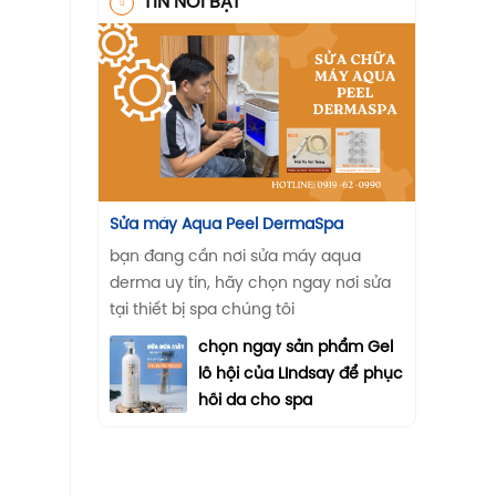
TIN NỔI BẬT
Sửa máy Aqua Peel DermaSpa
bạn đang cần nơi sửa máy aqua
derma uy tín, hãy chọn ngay nơi sửa
tại thiết bị spa chúng tôi
chọn ngay sản phẩm Gel
lô hội của LIndsay để phục
hồi da cho spa