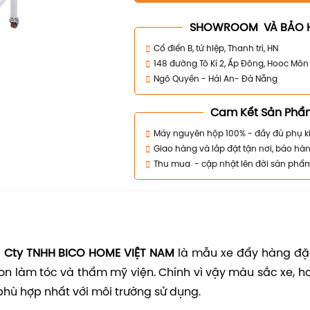
SHOWROOM VÀ BẢO 
Cổ điển B, tứ hiệp, Thanh trì, HN
148 đường Tô Kí 2, Ấp Đông, Hooc Mô
Ngô Quyền - Hải An- Đà Nẵng
Cam Kết Sản Phẩ
Máy nguyên hộp 100% - đầy đủ phụ k
Giao hàng và lắp đặt tận nơi, bảo hàn
Thu mua - cập nhật lên đời sản phẩ
i
Cty TNHH BICO HOME VIỆT NAM
là mẫu xe đẩy hàng đặc
on làm tóc và thẩm mỹ viện. Chính vì vậy màu sắc xe, h
phù hợp nhất với môi trường sử dụng.