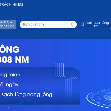
- TRÁCH NHIỆM
iết Bị Spa
Gọi mua hàng
oàn Quốc
0919.62.0990