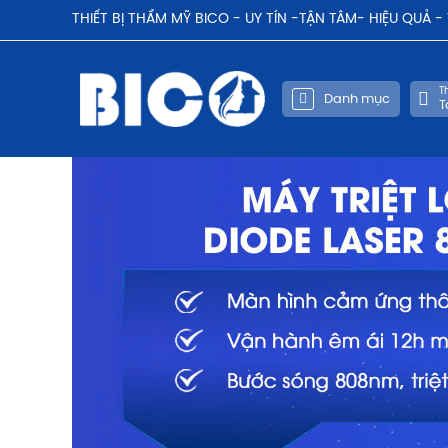
THIẾT BỊ THẨM MỸ BICO - UY TÍN -TẬN TÂM- HIỆU QUẢ 
Th
Danh mục
T