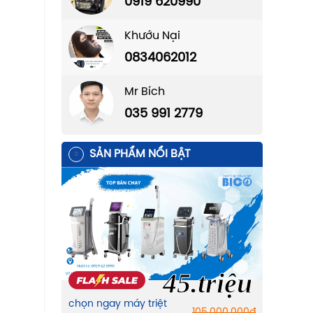
0919 620990
Khướu Nại
0834062012
Mr Bích
035 991 2779
SẢN PHẨM NỔI BẬT
45.triệu
chọn ngay máy triệt
105.000.000
đ