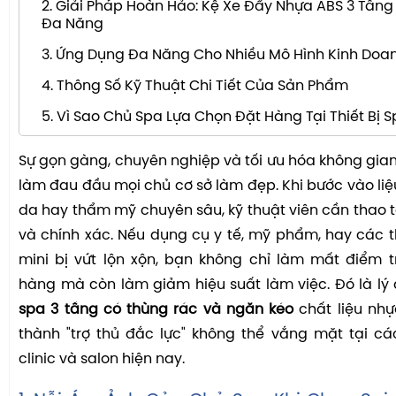
2. Giải Pháp Hoàn Hảo: Kệ Xe Đẩy Nhựa ABS 3 Tầng
Đa Năng
3. Ứng Dụng Đa Năng Cho Nhiều Mô Hình Kinh Doa
4. Thông Số Kỹ Thuật Chi Tiết Của Sản Phẩm
5. Vì Sao Chủ Spa Lựa Chọn Đặt Hàng Tại Thiết Bị 
Sự gọn gàng, chuyên nghiệp và tối ưu hóa không gian 
làm đau đầu mọi chủ cơ sở làm đẹp. Khi bước vào liệ
da hay thẩm mỹ chuyên sâu, kỹ thuật viên cần thao
và chính xác. Nếu dụng cụ y tế, mỹ phẩm, hay các 
mini bị vứt lộn xộn, bạn không chỉ làm mất điểm 
hàng mà còn làm giảm hiệu suất làm việc. Đó là lý 
spa 3 tầng có thùng rác và ngăn kéo
chất liệu nhựa
thành "trợ thủ đắc lực" không thể vắng mặt tại c
clinic và salon hiện nay.