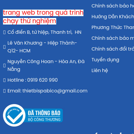
Chính sách bảo 
trang web trong quá trình
Hướng Dẫn Khác
chạy thử nghiệm
Phương Thức Tha
Cổ điển B, tứ hiệp, Thanh trì, HN
Chính sách bảo 
Lê Văn Khương - Hiệp Thành-
Chính sách đổi tr
Q12- HCM
Tuyển dụng
Nguyễn Công Hoan - Hòa An, Đà
Nẵng
Liên hệ
Hotline : 0919 620 990
Email: thietbispabico@gmail.com