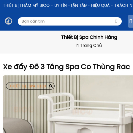
THIẾT BỊ THẨM MỸ BICO - UY TÍN -TẬN TÂM- HIỆU QUẢ - TRÁCH 
Thiết Bị Spa Chính Hãng
Trang Chủ
Xe đẩy Đồ 3 Tầng Spa Có Thùng Rác