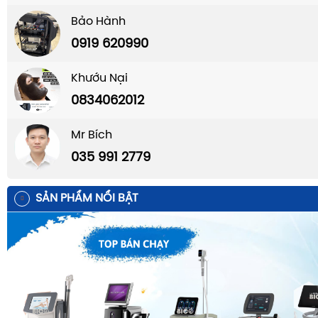
Bảo Hành
0919 620990
Khướu Nại
0834062012
Mr Bích
035 991 2779
SẢN PHẨM NỔI BẬT