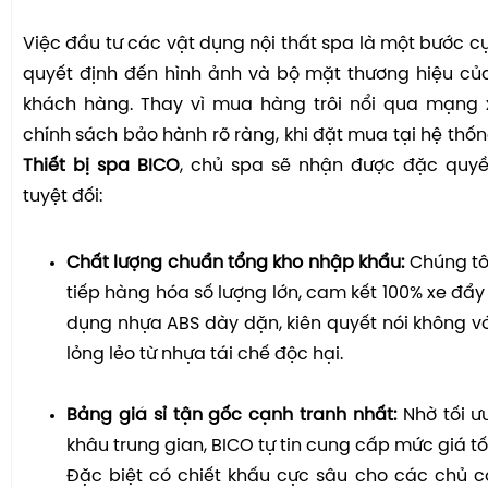
Việc đầu tư các vật dụng nội thất spa là một bước cự
quyết định đến hình ảnh và bộ mặt thương hiệu củ
khách hàng. Thay vì mua hàng trôi nổi qua mạng 
chính sách bảo hành rõ ràng, khi đặt mua tại hệ thố
Thiết bị spa BICO
, chủ spa sẽ nhận được đặc quy
tuyệt đối:
Chất lượng chuẩn tổng kho nhập khẩu:
Chúng tô
tiếp hàng hóa số lượng lớn, cam kết 100% xe đẩy l
dụng nhựa ABS dày dặn, kiên quyết nói không v
lỏng lẻo từ nhựa tái chế độc hại.
Bảng giá sỉ tận gốc cạnh tranh nhất:
Nhờ tối ư
khâu trung gian, BICO tự tin cung cấp mức giá tốt
Đặc biệt có chiết khấu cực sâu cho các chủ c