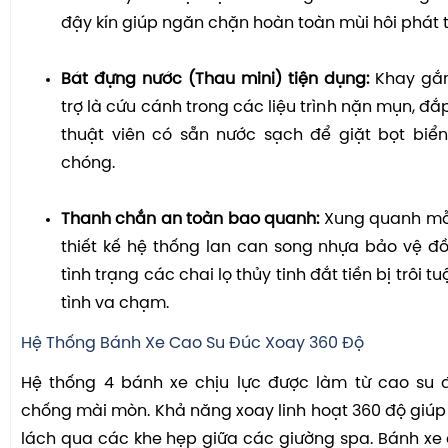
đậy kín giúp ngăn chặn hoàn toàn mùi hôi phát 
Bát đựng nước (Thau mini) tiện dụng:
Khay gắn
trợ là cứu cánh trong các liệu trình nặn mụn, đắ
thuật viên có sẵn nước sạch để giặt bọt biể
chóng.
Thanh chắn an toàn bao quanh:
Xung quanh mỗ
thiết kế hệ thống lan can song nhựa bảo vệ đ
tình trạng các chai lọ thủy tinh đắt tiền bị trôi tuộ
tình va chạm.
Hệ Thống Bánh Xe Cao Su Đúc Xoay 360 Độ
Hệ thống 4 bánh xe chịu lực được làm từ cao su 
chống mài mòn. Khả năng xoay linh hoạt 360 độ giúp
lách qua các khe hẹp giữa các giường spa. Bánh xe 