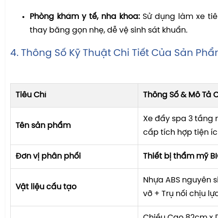
Phòng khám y tế, nha khoa:
Sử dụng làm xe tiê
thay băng gọn nhẹ, dễ vệ sinh sát khuẩn.
4. Thông Số Kỹ Thuật Chi Tiết Của Sản Ph
Tiêu Chí
Thông Số & Mô Tả C
Xe đẩy spa 3 tầng
Tên sản phẩm
cấp tích hợp tiện í
Đơn vị phân phối
Thiết bị thẩm mỹ B
Nhựa ABS nguyên s
Vật liệu cấu tạo
vỡ + Trụ nối chịu lự
Chiều Cao 82cm x 