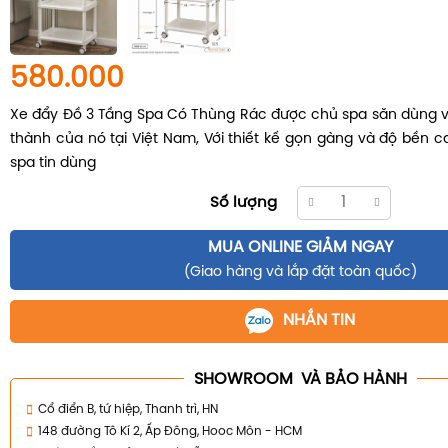
580.000
Xe đẩy Đồ 3 Tầng Spa Có Thùng Rác được chủ spa săn dùng vì
thành của nó tại Việt Nam, Với thiết kế gọn gàng và độ bền 
spa tin dùng
Số lượng
MUA ONLINE GIẢM NGAY
(Giao hàng và lắp đặt toàn quốc)
NHẮN TIN
SHOWROOM VÀ BẢO HÀNH
Cổ điển B, tứ hiệp, Thanh trì, HN
148 đường Tô Kí 2, Ấp Đông, Hooc Môn - HCM