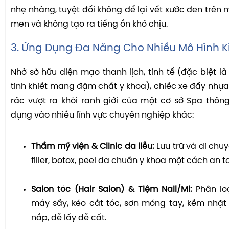
nhẹ nhàng, tuyệt đối không để lại vết xước đen trên 
men và không tạo ra tiếng ồn khó chịu.
3. Ứng Dụng Đa Năng Cho Nhiều Mô Hình 
Nhờ sở hữu diện mạo thanh lịch, tinh tế (đặc biệt l
tinh khiết mang đậm chất y khoa), chiếc xe đẩy nhựa
rác vượt ra khỏi ranh giới của một cơ sở Spa thô
dụng vào nhiều lĩnh vực chuyên nghiệp khác:
Thẩm mỹ viện & Clinic da liễu:
Lưu trữ và di chu
filler, botox, peel da chuẩn y khoa một cách an t
Salon tóc (Hair Salon) & Tiệm Nail/Mi:
Phân lo
máy sấy, kéo cắt tóc, sơn móng tay, kềm nhặt
nắp, dễ lấy dễ cất.