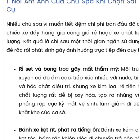
1. Nỗi Ám Ảnh Của Chủ Spa Khi Chọn Sai
Cụ
Nhiều chủ spa vì muốn tiết kiệm chi phí ban đầu đ
chiếc xe đẩy hàng gia công giá rẻ hoặc xe chất l
lượng. Kết quả là chỉ sau một thời gian ngắn sử dụn
đề rắc rối phát sinh gây ảnh hưởng trực tiếp đến quy 
Rỉ sét và bong tróc gây mất thẩm mỹ:
Môi tr
xuyên có độ ẩm cao, tiếp xúc nhiều với nước, 
và hóa chất điều trị. Khung xe kim loại rẻ tiề
chất lượng rất dễ bị oxy hóa, tạo ra những vế
phồng rộp cực kỳ mất vệ sinh, làm giảm đi ti
khắt khe của cơ sở.
Bánh xe kẹt rít, phát ra tiếng ồn:
Bánh xe kém ch
kẹt tóc, bám rác khiến việc di chuyển trở nên n