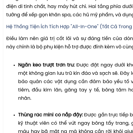
điện di tinh chất, hay máy hút chì. Hai tầng phía dưới
tưởng để xếp gọn khăn spa, các hũ mỹ phẩm, và dụng
Hệ Thống Tiện Ích Tích Hợp "All-In-One" (Tất Cả Trong
Điều làm nên giá trị cốt lõi và sự đáng tiền của dò
này chính là bộ phụ kiện hỗ trợ được đính kèm vô cùn
Ngăn kéo trượt trơn tru:
Được đặt ngay dưới kha
một không gian lưu trữ kín đáo và sạch sẽ. Đây l
bảo quản các vật dụng cần đảm bảo yếu tố v
tiêm, đầu kim lăn, găng tay y tế, bông tăm 
nhân.
Thùng rác mini có nắp đậy:
Được gắn trực tiếp b
kỹ thuật viên có thể vứt ngay bông tẩy trang, 
máu hay bã mặt nạ mà không cần rời khỏi giườ