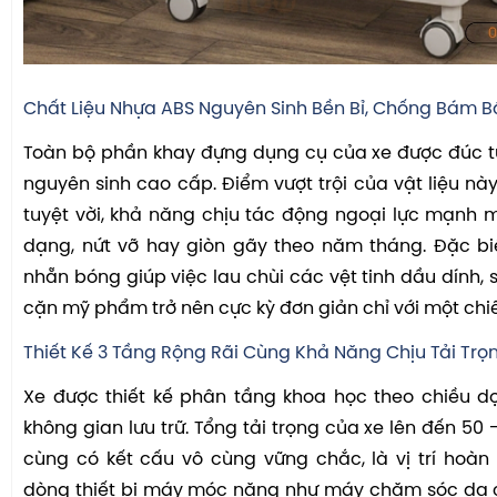
Chất Liệu Nhựa ABS Nguyên Sinh Bền Bỉ, Chống Bám B
Toàn bộ phần khay đựng dụng cụ của xe được đúc t
nguyên sinh cao cấp. Điểm vượt trội của vật liệu nà
tuyệt vời, khả năng chịu tác động ngoại lực mạnh 
dạng, nứt vỡ hay giòn gãy theo năm tháng. Đặc bi
nhẵn bóng giúp việc lau chùi các vệt tinh dầu dính, s
cặn mỹ phẩm trở nên cực kỳ đơn giản chỉ với một chi
Thiết Kế 3 Tầng Rộng Rãi Cùng Khả Năng Chịu Tải Trọ
Xe được thiết kế phân tầng khoa học theo chiều d
không gian lưu trữ. Tổng tải trọng của xe lên đến 50 
cùng có kết cấu vô cùng vững chắc, là vị trí hoà
dòng thiết bị máy móc nặng như máy chăm sóc da c