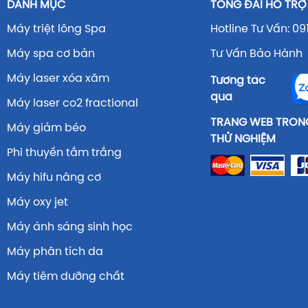
DANH MỤC
TỔNG ĐÀI HỖ TRỢ
Máy triệt lông Spa
Hotline Tư Vấn: 09
Máy spa cơ bản
Tư Vấn Bảo Hành 
Máy laser xóa xăm
Tương tác
qua
Máy laser co2 fractional
TRANG WEB TRONG
Máy giảm béo
THỬ NGHIỆM
Phi thuyền tắm trắng
Máy hifu nâng cơ
Máy oxy jet
Máy ánh sáng sinh học
Máy phân tích da
Máy tiêm dưỡng chất