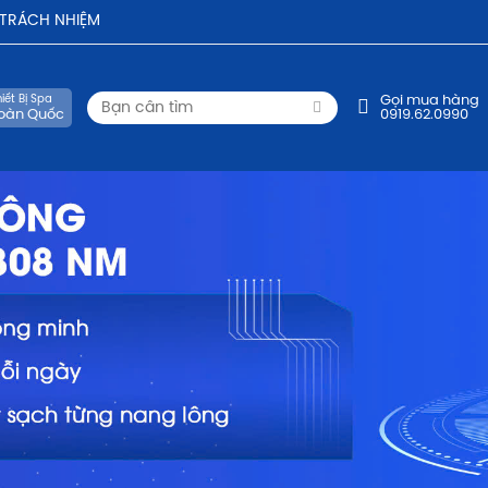
- TRÁCH NHIỆM
iết Bị Spa
Gọi mua hàng
oàn Quốc
0919.62.0990