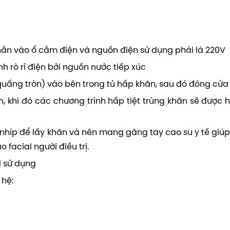
hắn vào ổ cắm điện và nguồn điện sử dụng phải là 220V
nh rò rỉ điện bởi nguồn nước tiếp xúc
uấng tròn) vào bên trong tủ hấp khăn, sau đó đóng cửa t
, khi đó các chương trình hấp tiệt trùng khăn sẽ được h
à nhíp để lấy khăn và nên mang găng tay cao su y tế giúp
facial người điều trị.
i sử dụng
 hệ: