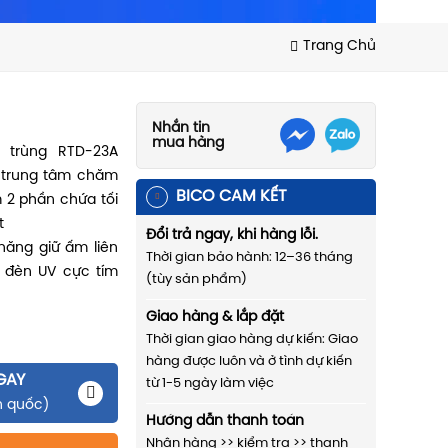
Trang Chủ
Nhắn tin
mua hàng
 trùng RTD-23A
c trung tâm chăm
BICO CAM KẾT
 2 phần chứa tối
t
Đổi trả ngay, khi hàng lỗi.
năng giữ ấm liên
Thời gian bảo hành: 12–36 tháng
 đèn UV cực tím
(tùy sản phẩm)
Giao hàng & lắp đặt
Thời gian giao hàng dự kiến: Giao
hàng được luôn và ở tình dự kiến
GAY
từ 1-5 ngày làm việc
n quốc)
Hướng dẫn thanh toán
Nhận hàng >> kiểm tra >> thanh