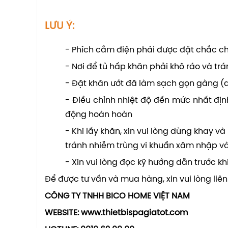
LƯU Ý:
- Phích cắm điện phải được đặt chắc c
- Nơi để tủ hấp khăn phải khô ráo và trá
- Đặt khăn ướt đã làm sạch gọn gàng (q
- Điều chỉnh nhiệt độ đến mức nhất định
động hoàn hoàn
- Khi lấy khăn, xin vui lòng dùng khay v
tránh nhiễm trùng vi khuẩn xâm nhập vào 
- Xin vui lòng đọc kỹ hướng dẫn trước kh
Để được tư vấn và mua hàng, xin vui lòng liên
CÔNG TY TNHH BICO HOME VIỆT NAM
WEBSITE: www.thietbispagiatot.com