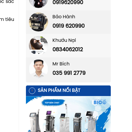
óc sắc
0919620990
Bảo Hành
m tiêu
0919 620990
Khướu Nại
0834062012
Mr Bích
035 991 2779
SẢN PHẨM NỔI BẬT