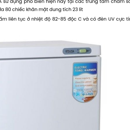
A sử dụng phổ biến hiện nay tại các trung tâm chăm s
a 80 chiếc khăn mặt dung tích 23 lít
m liên tục ở nhiệt độ 82-85 độc C và có đèn UV cực tí