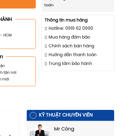
toán
HÀNH
Thông tin mua hàng
Hotline: 0919 62 0990
n - HCM
Mua hàng đảm bảo
Chính sách bán hàng
Hướng dẫn thanh toán
m
Trung tâm bảo hành
iện
h tận nơi
m mới
KỸ THUẬT CHUYÊN VIÊN
Mr Công