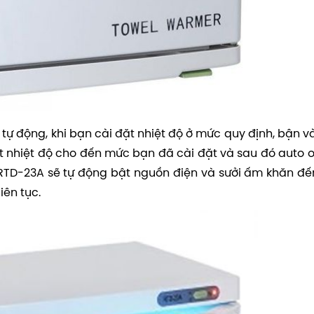
 tự động, khi bạn cài đặt nhiệt độ ở mức quy định, bận v
iết nhiệt độ cho đến mức bạn đã cài đặt và sau đó auto o
 RTD-23A sẽ tự động bật nguồn điện và sưởi ấm khăn đ
iên tục.