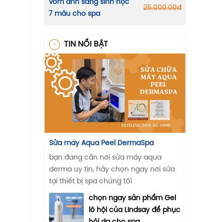
Vòm ánh sáng sinh học
25.000.00
đ
7 mầu cho spa
TIN NỔI BẬT
Sửa máy Aqua Peel DermaSpa
bạn đang cần nơi sửa máy aqua
derma uy tín, hãy chọn ngay nơi sửa
tại thiết bị spa chúng tôi
chọn ngay sản phẩm Gel
lô hội của LIndsay để phục