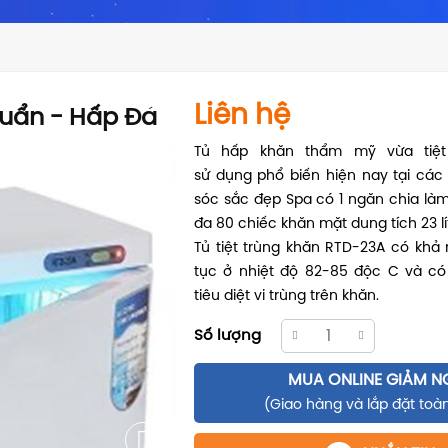
Liên hệ
huẩn - Hấp Đá
Tủ hấp khăn thẩm mỹ vừa tiệt
sử dụng phổ biến hiện nay tại cá
sóc sắc đẹp Spa có 1 ngăn chia làm
đa 80 chiếc khăn mặt dung tích 23 lí
Tủ tiệt trùng khăn RTD-23A có khả 
tục ở nhiệt độ 82-85 độc C và có
tiêu diệt vi trùng trên khăn.
Số lượng
MUA ONLINE GIẢM N
(Giao hàng và lắp đặt toà