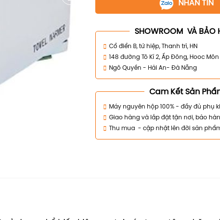
NHẮN TIN
SHOWROOM VÀ BẢO 
Cổ điển B, tứ hiệp, Thanh trì, HN
148 đường Tô Kí 2, Ấp Đông, Hooc Mô
Ngô Quyền - Hải An- Đà Nẵng
Cam Kết Sản Phẩ
Máy nguyên hộp 100% - đầy đủ phụ k
Giao hàng và lắp đặt tận nơi, bảo hàn
Thu mua - cập nhật lên đời sản phẩ