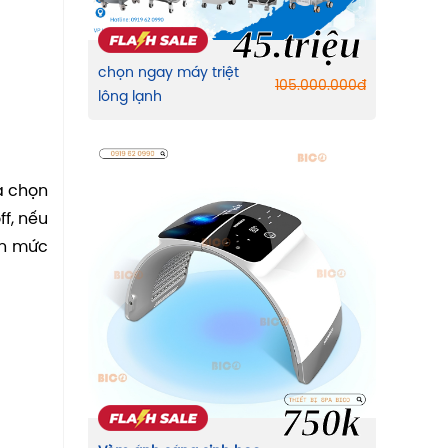
45.triệu
chọn ngay máy triệt
105.000.000
đ
lông lạnh
à chọn
ff, nếu
ến mức
750k