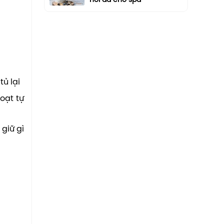
hồi da cho spa
ủ lại
oạt tự
 giữ gì