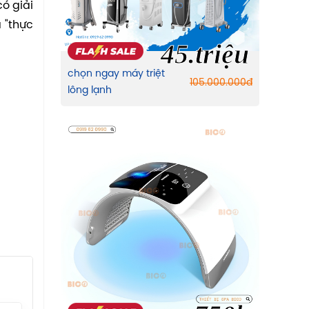
ó giải
 "thực
45.triệu
chọn ngay máy triệt
105.000.000
đ
lông lạnh