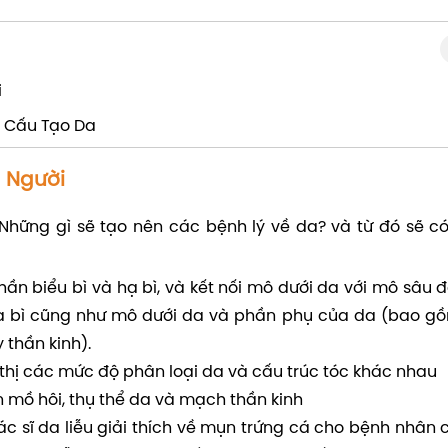
i
 Cấu Tạo Da
 Người
 Những gì sẽ tạo nên các bệnh lý về da? và từ đó sẽ c
n biểu bì và hạ bì, và kết nối mô dưới da với mô sâu đ
hạ bì cũng như mô dưới da và phần phụ của da (bao gồ
 thần kinh).
thị các mức độ phân loại da và cấu trúc tóc khác nhau
n mồ hôi, thụ thể da và mạch thần kinh
ác sĩ da liễu giải thích về mụn trứng cá cho bệnh nhân 