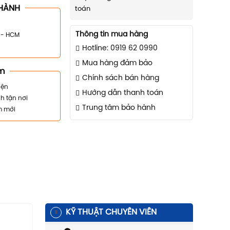
HÀNH
toán
Thông tin mua hàng
n - HCM
Hotline: 0919 62 0990
Mua hàng đảm bảo
m
Chính sách bán hàng
iện
Hướng dẫn thanh toán
h tận nơi
Trung tâm bảo hành
m mới
KỸ THUẬT CHUYÊN VIÊN