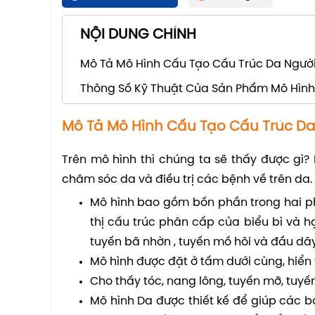
NỘI DUNG CHÍNH
Mô Tả Mô Hình Cấu Tạo Cấu Trúc Da Ngườ
Thông Số Kỹ Thuật Của Sản Phẩm Mô Hình
Mô Tả Mô Hình Cấu Tạo Cấu Trúc Da
Trên mô hình thì chúng ta sẽ thấy được gì?
chăm sóc da và điều trị các bệnh về trên da.
Mô hình bao gồm bốn phần trong hai phầ
thị cấu trúc phân cấp của biểu bì và 
tuyến bã nhờn , tuyến mồ hôi và đầu dây
Mô hình được đặt ở tấm dưới cùng,
hiển 
Cho thấy tóc, nang lông, tuyến mỡ, tuyế
Mô hình Da được thiết kế để giúp các b