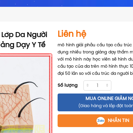
Liên hệ
 Lớp Da Người
iảng Dạy Y Tế
mô hình giải phẫu cấu tạo cấu trúc
dụng nhiều trong giảng dạy thẩm 
với mô hình này học viên sẽ hình d
cấu tạo của da trên mô hình thực 1
đại 50 lần so với cấu trúc da người 
Số lượng
MUA ONLINE GIẢM N
(Giao hàng và lắp đặt toà
NHẮN TIN