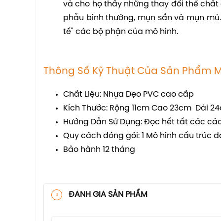
và cho họ thấy những thay đổi thể chất 
phẫu bình thường, mụn sẩn và mụn mủ. C
tế" các bộ phận của mô hình.
Thông Số Kỹ Thuật Của Sản Phẩm M
Chất Liệu: Nhựa Dẹo PVC cao cấp
Kích Thước: Rộng 11cm Cao 23cm Dài 2
Hướng Dẫn Sử Dụng: Đọc hết tất các các c
Quy cách đóng gói: 1 Mô hình cấu trúc d
Bảo hành 12 tháng
ĐÁNH GIÁ SẢN PHẨM