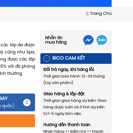
Trang Chủ
Nhắn tin
mua hàng
 các lớp da được
mỹ cũng như Spa,
BICO CAM KẾT
ung được các lớp
00% với độ phóng
Đổi trả ngay, khi hàng lỗi.
bình thường
Thời gian bảo hành: 12–36 tháng
(tùy sản phẩm)
Giao hàng & lắp đặt
GAY
Thời gian giao hàng dự kiến: Giao
n quốc)
hàng được luôn và ở tình dự kiến
từ 1-5 ngày làm việc
Hướng dẫn thanh toán
Nhận hàng >> kiểm tra >> thanh