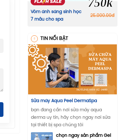
750k
Vòm ánh sáng sinh học
25.000.00
đ
7 mầu cho spa
TIN NỔI BẬT
Sửa máy Aqua Peel DermaSpa
bạn đang cần nơi sửa máy aqua
derma uy tín, hãy chọn ngay nơi sửa
tại thiết bị spa chúng tôi
chọn ngay sản phẩm Gel