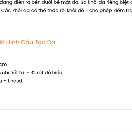
đang diễn ra bên dưới bề mặt da. Ba khối da riêng biệt c
ác khối da có thể tháo rời khỏi đế - cho phép kiểm tra
ô Hình Cấu Tạo Da
4cm
hi tiết từ 1- 32 rất dễ hiểu
a + 1 hdsd