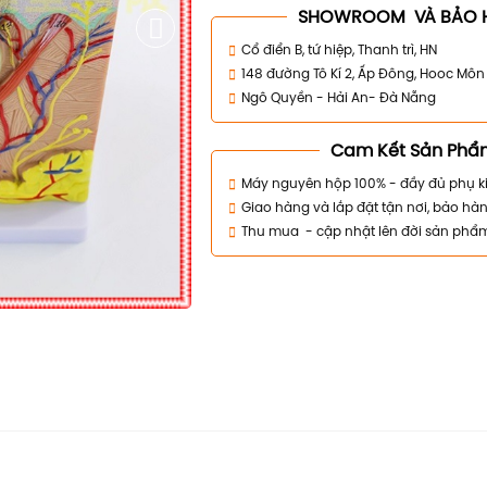
SHOWROOM VÀ BẢO 
Cổ điển B, tứ hiệp, Thanh trì, HN
148 đường Tô Kí 2, Ấp Đông, Hooc Mô
Ngô Quyền - Hải An- Đà Nẵng
Cam Kết Sản Phẩ
Máy nguyên hộp 100% - đầy đủ phụ k
Giao hàng và lắp đặt tận nơi, bảo hàn
Thu mua - cập nhật lên đời sản phẩ