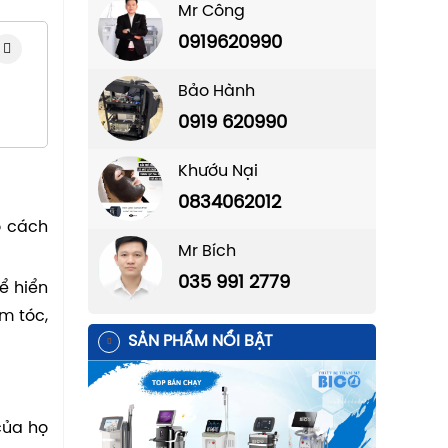
Mr Công
0919620990
Bảo Hành
0919 620990
Khướu Nại
0834062012
ó cách
Mr Bích
035 991 2779
ể hiển
m tóc,
SẢN PHẨM NỔI BẬT
của họ