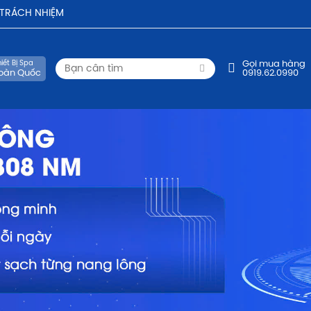
- TRÁCH NHIỆM
iết Bị Spa
Gọi mua hàng
oàn Quốc
0919.62.0990