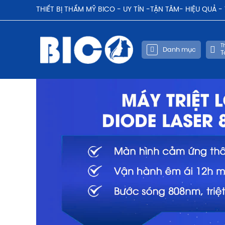
THIẾT BỊ THẨM MỸ BICO - UY TÍN -TẬN TÂM- HIỆU QUẢ 
Th
Danh mục
T