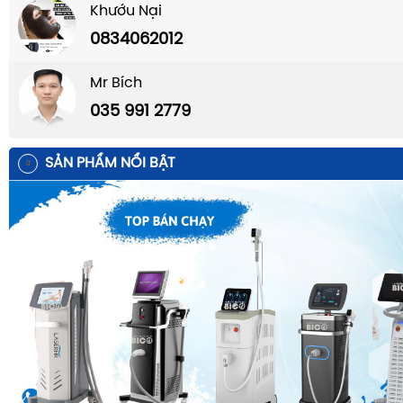
Khướu Nại
0834062012
Mr Bích
035 991 2779
SẢN PHẨM NỔI BẬT