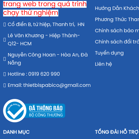
trang web trong quá trình
Hướng Dẫn Khác
chạy thử nghiệm
Phương Thức Tha
Cổ điển B, tứ hiệp, Thanh trì, HN
Chính sách bảo 
Lê Văn Khương - Hiệp Thành-
Chính sách đổi tr
Q12- HCM
Tuyển dụng
Nguyễn Công Hoan - Hòa An, Đà
Nẵng
Liên hệ
Hotline : 0919 620 990
Email: thietbispabico@gmail.com
DANH MỤC
TỔNG ĐÀI HỖ TRỢ