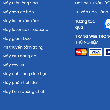
Máy triệt lông Spa
Hotline Tư Vấn: 09
Máy spa cơ bản
Tư Vấn Bảo Hành 
Máy laser xóa xăm
Tương tác
qua
Máy laser co2 fractional
TRANG WEB TRONG
Máy giảm béo
THỬ NGHIỆM
Phi thuyền tắm trắng
Máy hifu nâng cơ
Máy oxy jet
Máy ánh sáng sinh học
Máy phân tích da
Máy tiêm dưỡng chất