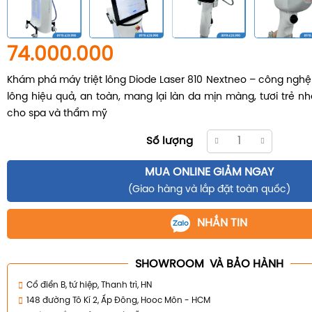
74.000.000
Khám phá máy triệt lông Diode Laser 810 Nextneo – công nghệ h
lông hiệu quả, an toàn, mang lại làn da mịn màng, tươi trẻ 
cho spa và thẩm mỹ
Số lượng
MUA ONLINE GIẢM NGAY
(Giao hàng và lắp đặt toàn quốc)
NHẮN TIN
SHOWROOM VÀ BẢO HÀNH
Cổ điển B, tứ hiệp, Thanh trì, HN
148 đường Tô Kí 2, Ấp Đông, Hooc Môn - HCM