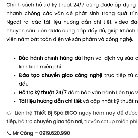
Chính sách hỗ trợ kỹ thuật 24/7 cũng được áp dụng
nhanh chóng các vấn đề phát sinh trong quá trì
Ngoài ra, các tài liệu hướng dẫn chi tiết, video đ
chuyên sâu luôn được cung cấp đầy đủ, giúp khách 
viên nắm bắt toàn diện về sản phẩm và công nghệ.
Bảo hành chính hãng dài hạn
với dịch vụ sửa 
linh kiện miễn phí
Đào tạo chuyển giao công nghệ
trực tiếp từ 
đầu
Hỗ trợ kỹ thuật 24/7
đảm bảo vận hành liên tục v
Tài liệu hướng dẫn chi tiết
và cập nhật kỹ thuật m
👉 Liên hệ
Thiết Bị Spa BICO
ngay hôm nay để đượ
tiếp
, hỗ trợ
chuyển giao tận nơi
, tư vấn setup miễn phí
📞
Mr Công – 0919.620.990