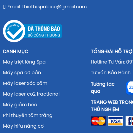
Email: thietbispabico@gmail.com
DANH MỤC
TỔNG ĐÀI HỖ TRỢ
Máy triệt lông Spa
Hotline Tư Vấn: 09
Máy spa cơ bản
Tư Vấn Bảo Hành 
Máy laser xóa xăm
Tương tác
qua
Máy laser co2 fractional
TRANG WEB TRONG
Máy giảm béo
THỬ NGHIỆM
Phi thuyền tắm trắng
Máy hifu nâng cơ