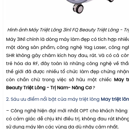
Hình ảnh
Máy Triệt Lông 3in1 FQ Beauty Triệt Lông - 
Máy 3IN1 chính là dòng máy làm đẹp có tích hợp nhiề
một dòng sản phẩm, công nghệ Yag Laser, công ngh
SHR không gây châm kích hay đau, rát. Và có cả c
trẻ hóa da RF, đây toàn là những công nghệ về t
thế giới đã được nhiều tổ chức làm đẹp chứng nhận
còn chần chừ trong việc sở hữu một chiếc
Máy tr
Beauty Triệt Lông - Trị Nám- Nâng Cơ
?
2. Sáu ưu điểm nổi bật của máy triệt lông
Máy triệt lô
– Công nghệ hiện đại mới nhất OPT cho khách hàng 
có cảm giác dễ chịu khi điều trị, không đau rát khôn
sử dụng máy lên các vùng da dù nhậy
cảm
nhất.