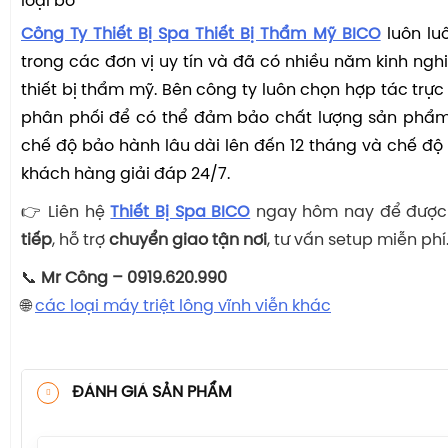
loại bỏ
Công Ty Thiết Bị Spa Thiết Bị Thẩm Mỹ BICO
luôn lu
trong các đơn vị uy tín và đã có nhiều năm kinh ng
thiết bị thẩm mỹ. Bên công ty luôn chọn hợp tác trực
phân phối để có thể đảm bảo chất lượng sản phẩm.
chế độ bảo hành lâu dài lên đến 12 tháng và chế độ
khách hàng giải đáp 24/7.
👉 Liên hệ
Thiết Bị Spa BICO
ngay hôm nay để đượ
tiếp
, hỗ trợ
chuyển giao tận nơi
, tư vấn setup miễn phí
📞
Mr Công – 0919.620.990
🌐
các loại máy triệt lông vĩnh viễn khác
ĐÁNH GIÁ SẢN PHẨM