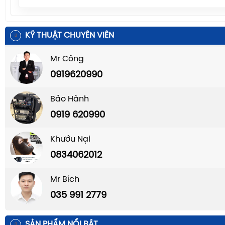
KỸ THUẬT CHUYÊN VIÊN
Mr Công
0919620990
Bảo Hành
0919 620990
Khướu Nại
0834062012
Mr Bích
035 991 2779
SẢN PHẨM NỔI BẬT