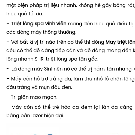
một biện pháp trị liệu nhanh, không hề
gây
bỏng rát
hiệu quả tối ưu.
–
Triệt lông spa vĩnh viễn
mang đến hiệu quả điều trị 
các dòng máy thông thường.
– Với bất kì vị trí nào trên cơ thể thi dòng
Máy triệt lô
đều có thể dễ dàng tiếp cận và dễ dàng mang đến kế
lông nhanh SHR, triệt lông spa tận gốc.
- Là dòng máy 3in1 nên nó có thể trị nám, tàn nhang, 
– Máy còn hỗ trợ trắng da, làm thu nhỏ lỗ chân lông,
đầu trắng và mụn đầu đen.
– Trị giãn mao mạch.
– Máy còn có thể trẻ hóa da đem lại làn da căn
bằng bắn lazer hiện đại.