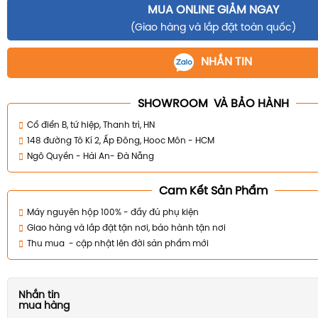
MUA ONLINE GIẢM NGAY
(Giao hàng và lắp đặt toàn quốc)
NHẮN TIN
SHOWROOM VÀ BẢO HÀNH
Cổ điển B, tứ hiệp, Thanh trì, HN
148 đường Tô Kí 2, Ấp Đông, Hooc Môn - HCM
Ngô Quyền - Hải An- Đà Nẵng
Cam Kết Sản Phẩm
Máy nguyên hộp 100% - đầy đủ phụ kiện
Giao hàng và lắp đặt tận nơi, bảo hành tận nơi
Thu mua - cập nhật lên đời sản phẩm mới
Nhắn tin
mua hàng