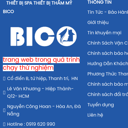
THÔNG TIN
THIẾT BỊ SPA THIẾT BỊ THẨM MỸ
BICO
Tin Tức - Bảo Hàn
Giới thiệu
Tin khuyến mại
Chính Sách Vận 
Chính sách bảo 
trang web trong quá trình
Hướng Dẫn Khác
chạy thử nghiệm
Phương Thức Tha
Cổ điển B, tứ hiệp, Thanh trì, HN
Chính sách bảo 
Lê Văn Khương - Hiệp Thành-
Chính sách đổi tr
Q12- HCM
Tuyển dụng
Nguyễn Công Hoan - Hòa An, Đà
Nẵng
Liên hệ
Hotline : 0919 620 990