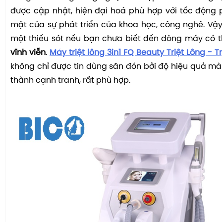
được cập nhật, hiện đại hoá phù hợp với tốc động 
mặt của sự phát triển của khoa học
,
công nghê. Vậy 
một thiếu sót nếu bạn chưa biết đến dòng máy có 
vĩnh viễn
.
Máy triệt lông 3in1 FQ Beauty Triệt Lông -
không chỉ được tin d
ù
ng săn đón bởi độ hiệu quả mà 
thành cạnh tranh, rất phù hợp.