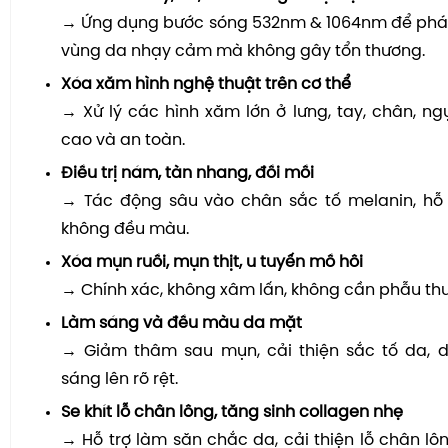
→ Ứng dụng bước sóng 532nm & 1064nm để phá 
vùng da nhạy cảm mà không gây tổn thương.
Xóa xăm hình nghệ thuật trên cơ thể
→ Xử lý các hình xăm lớn ở lưng, tay, chân, ng
cao và an toàn.
Điều trị nám, tàn nhang, đồi mồi
→ Tác động sâu vào chân sắc tố melanin, hỗ t
không đều màu.
Xóa mụn ruồi, mụn thịt, u tuyến mồ hôi
→ Chính xác, không xâm lấn, không cần phẫu thu
Làm sáng và đều màu da mặt
→ Giảm thâm sau mụn, cải thiện sắc tố da,
sáng lên rõ rệt.
Se khít lỗ chân lông, tăng sinh collagen nhẹ
→ Hỗ trợ làm săn chắc da, cải thiện lỗ chân lôn