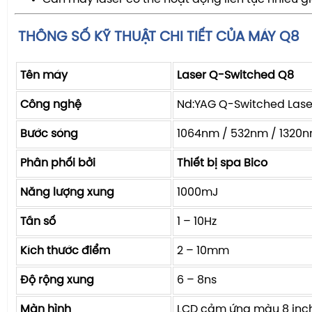
THÔNG SỐ KỸ THUẬT CHI TIẾT CỦA MÁY Q8
Tên máy
Laser Q-Switched Q8
Công nghệ
Nd:YAG Q-Switched Lase
Bước sóng
1064nm / 532nm / 1320
Phân phối bởi
Thiết bị spa Bico
Năng lượng xung
1000mJ
Tần số
1 – 10Hz
Kích thước điểm
2 – 10mm
Độ rộng xung
6 – 8ns
Màn hình
LCD cảm ứng màu 8 inc