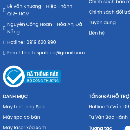
Chính sách bảo 
Lê Văn Khương - Hiệp Thành-
Chính sách đổi tr
Q12- HCM
Tuyển dụng
Nguyễn Công Hoan - Hòa An, Đà
Nẵng
Liên hệ
Hotline : 0919 620 990
Email: thietbispabico@gmail.com
DANH MỤC
TỔNG ĐÀI HỖ TRỢ
Máy triệt lông Spa
Hotline Tư Vấn: 09
Máy spa cơ bản
Tư Vấn Bảo Hành 
Máy laser xóa xăm
Tương tác