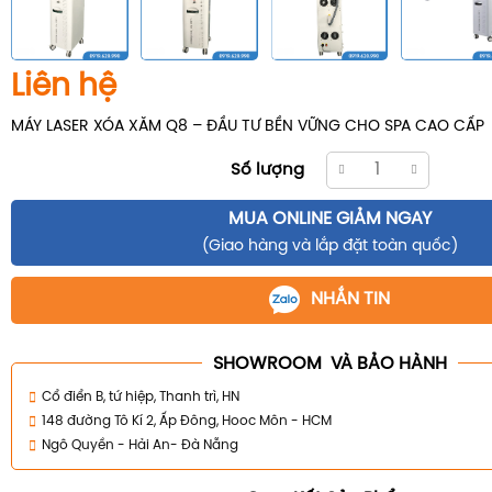
Liên hệ
MÁY LASER XÓA XĂM Q8 – ĐẦU TƯ BỀN VỮNG CHO SPA CAO CẤP
Số lượng
MUA ONLINE GIẢM NGAY
(Giao hàng và lắp đặt toàn quốc)
NHẮN TIN
SHOWROOM VÀ BẢO HÀNH
Cổ điển B, tứ hiệp, Thanh trì, HN
148 đường Tô Kí 2, Ấp Đông, Hooc Môn - HCM
Ngô Quyền - Hải An- Đà Nẵng