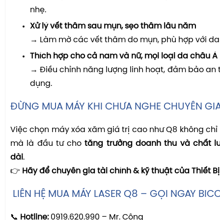
nhẹ.
Xử lý vết thâm sau mụn, sẹo thâm lâu năm
→ Làm mờ các vết thâm do mụn, phù hợp với da
Thích hợp cho cả nam và nữ, mọi loại da châu Á
→ Điều chỉnh năng lượng linh hoạt, đảm bảo an t
dụng.
ĐỪNG MUA MÁY KHI CHƯA NGHE CHUYÊN GIA
Việc chọn máy xóa xăm giá trị cao như Q8 không chỉ l
mà là đầu tư cho
tăng trưởng doanh thu và chất l
dài
.
👉
Hãy để chuyên gia tài chính & kỹ thuật của Thiết 
LIÊN HỆ MUA MÁY LASER Q8 – GỌI NGAY BIC
📞
Hotline:
0919.620.990 – Mr. Công