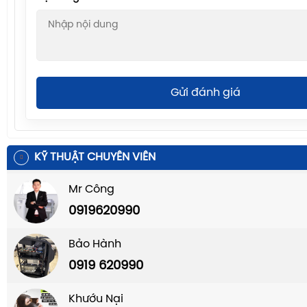
Gửi đánh giá
KỸ THUẬT CHUYÊN VIÊN
Mr Công
0919620990
Bảo Hành
0919 620990
Khướu Nại