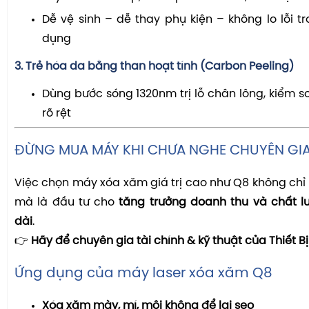
Dễ vệ sinh – dễ thay phụ kiện – không lo lỗi tr
dụng
3.
Trẻ hóa da bằng than hoạt tính (Carbon Peeling)
Dùng bước sóng 1320nm trị lỗ chân lông, kiểm s
rõ rệt
ĐỪNG MUA MÁY KHI CHƯA NGHE CHUYÊN GIA
Việc chọn máy xóa xăm giá trị cao như Q8 không chỉ l
mà là đầu tư cho
tăng trưởng doanh thu và chất l
dài
.
👉
Hãy để chuyên gia tài chính & kỹ thuật của Thiết 
Ứng dụng của máy laser xóa xăm Q8
Xóa xăm mày, mí, môi không để lại sẹo