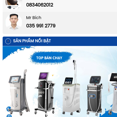
0834062012
Mr Bích
035 991 2779
SẢN PHẨM NỔI BẬT