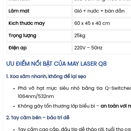
Làm mát
Gió + nước + bán dẫn
Kích thước máy
60 x 45 x 40 cm
Trọng lượng
25kg
Điện áp
220V – 50Hz
ƯU ĐIỂM NỔI BẬT CỦA MÁY LASER Q8
1.
Xóa xăm nhanh, không để lại sẹo
Phá vỡ hạt mực siêu nhỏ bằng tia Q-Switche
1064nm/532nm
Không gây tổn thương lớp biểu bì –
an toàn với m
2.
Tay cầm bền – bảo trì dễ
Tay cầm cao cấp, đầu tip dễ tháo rời, tuổi thọ c