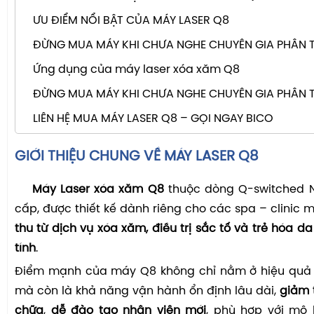
ƯU ĐIỂM NỔI BẬT CỦA MÁY LASER Q8
ĐỪNG MUA MÁY KHI CHƯA NGHE CHUYÊN GIA PHÂN T
Ứng dụng của máy laser xóa xăm Q8
ĐỪNG MUA MÁY KHI CHƯA NGHE CHUYÊN GIA PHÂN T
LIÊN HỆ MUA MÁY LASER Q8 – GỌI NGAY BICO
GIỚI THIỆU CHUNG VỀ MÁY LASER Q8
Máy Laser xóa xăm Q8
thuộc dòng Q-switched N
cấp, được thiết kế dành riêng cho các spa – clinic
thu từ dịch vụ xóa xăm, điều trị sắc tố và trẻ hóa d
tính
.
Điểm mạnh của máy Q8 không chỉ nằm ở hiệu quả đi
mà còn là khả năng vận hành ổn định lâu dài,
giảm 
chữa
,
dễ đào tạo nhân viên mới
, phù hợp với mô 