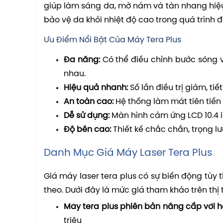
giúp làm sáng da, mờ nám và tàn nhang hiệu
bảo vệ da khỏi nhiệt độ cao trong quá trình đ
Ưu Điểm Nổi Bật Của Máy Tera Plus
Đa năng:
Có thể điều chỉnh bước sóng v
nhau.
Hiệu quả nhanh:
Số lần điều trị giảm, ti
An toàn cao:
Hệ thống làm mát tiên tiến
Dễ sử dụng:
Màn hình cảm ứng LCD 10.4 i
Độ bền cao:
Thiết kế chắc chắn, trọng l
Danh Mục Giá Máy Laser Tera Plus
Giá máy laser tera plus có sự biến động tù
theo. Dưới đây là mức giá tham khảo trên thị 
Máy tera plus phiên bản nâng cấp với h
triệu