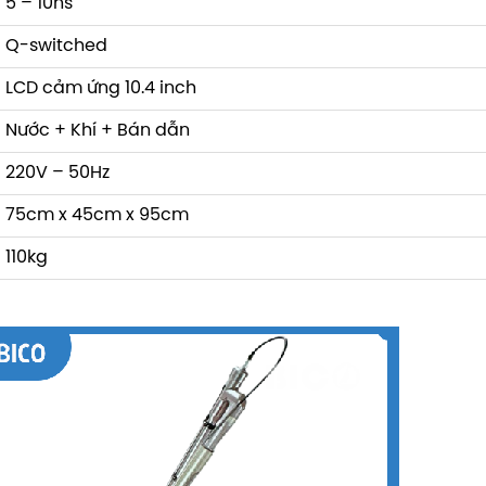
5 – 10ns
Q-switched
LCD cảm ứng 10.4 inch
Nước + Khí + Bán dẫn
220V – 50Hz
75cm x 45cm x 95cm
110kg