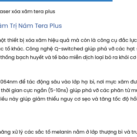
aser xóa xăm tera plus
ăm Trị Nám Tera Plus
ột thiết bị xóa xăm hiệu quả mà còn là công cụ đắc lực
ắc tố khác. Công nghệ Q-switched giúp phá vỡ các hạt 
thống bạch huyết và tế bào miễn dịch loại bỏ ra khỏi cơ 
1064nm để tác động sâu vào lớp hạ bì, nơi mực xăm đư
g thời gian cực ngắn (5-10ns) giúp phá vỡ các phân tử 
Điều này giúp giảm thiểu nguy cơ sẹo và tăng tốc độ hồ
ăng xử lý các sắc tố melanin nằm ở lớp thượng bì và tru