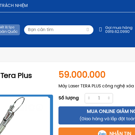
- TRÁCH NHIỆM
iết Bị Spa
Gọi mua hàng
oàn Quốc
0919.62.0990
59.000.000
Tera Plus
Máy Laser TERA PLUS công nghệ xóa
Số lượng
MUA ONLINE GIẢM N
(Giao hàng và lắp đặt toà
NHẮN TIN