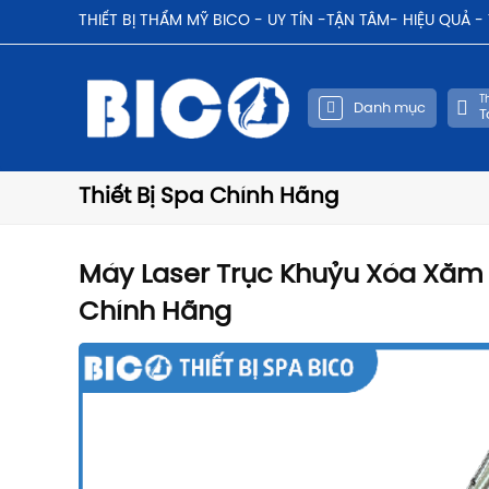
THIẾT BỊ THẨM MỸ BICO - UY TÍN -TẬN TÂM- HIỆU QUẢ 
Th
Danh mục
T
Thiết Bị Spa Chính Hãng
Máy Laser Trục Khuỷu Xóa Xăm 
Chính Hãng