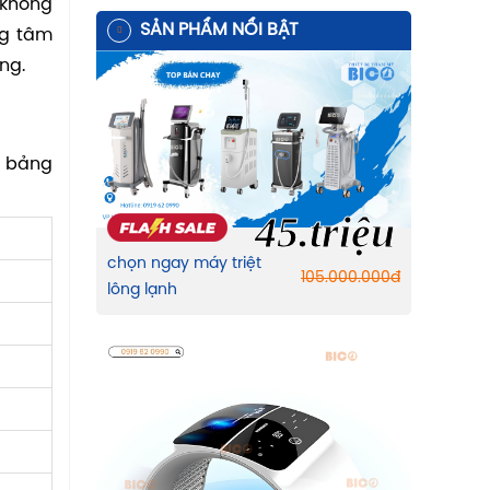
 không
SẢN PHẨM NỔI BẬT
ng tâm
ng.
là bảng
45.triệu
chọn ngay máy triệt
105.000.000
đ
lông lạnh