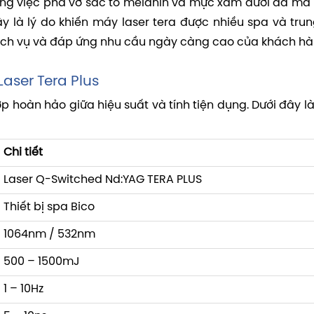
trong việc phá vỡ sắc tố melanin và mực xăm dưới da mà
 là lý do khiến máy laser tera được nhiều spa và tru
ịch vụ và đáp ứng nhu cầu ngày càng cao của khách hà
aser Tera Plus
hợp hoàn hảo giữa hiệu suất và tính tiện dụng. Dưới đây 
Chi tiết
Laser Q-Switched Nd:YAG TERA PLUS
Thiết bị spa Bico
1064nm / 532nm
500 – 1500mJ
1 – 10Hz