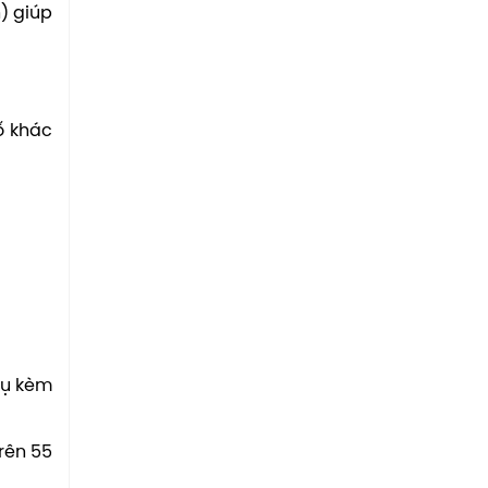
) giúp
ố khác
vụ kèm
rên 55