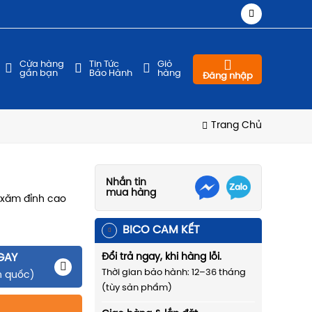
Cửa hàng
Tin Tức
Giỏ
gần bạn
Bảo Hành
hàng
Đăng nhập
Trang Chủ
Nhắn tin
mua hàng
 xăm đỉnh cao
BICO CAM KẾT
GAY
Đổi trả ngay, khi hàng lỗi.
Thời gian bảo hành: 12–36 tháng
n quốc)
(tùy sản phẩm)