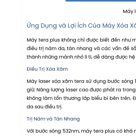
Máy l
Ứng Dụng và Lợi Ích Của Máy Xóa X
Máy tera plus không chỉ được biết đến như m
điều trị nám da, tàn nhang và các vấn đề s
thành những mảnh nhỏ li ti, dễ dàng được hệ 
Điều Trị Xóa Xăm
Máy laser xóa xăm tera sử dụng bước sóng 
giữ. Năng lượng laser cao được phát ra tron
không làm tổn thương lớp biểu bì bên trên. 
da sau điều trị.
Trị Nám và Tàn Nhang
Với bước sóng 532nm, máy tera plus có khả n