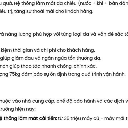
 quả. Hệ thống làm mát đa chiều (nước + khí + bán dẫn
iều trị, tăng sự thoải mái cho khách hàng.
à năng lượng phù hợp với từng loại da và vấn đề sắc t
ết kiệm thời gian và chi phí cho khách hàng.
 giúp giảm đau và ngăn ngừa tổn thương da.
nch giúp thao tác nhanh chóng, chính xác.
ượng 75kg đảm bảo sự ổn định trong quá trình vận hành.
y thuộc vào nhà cung cấp, chế độ bảo hành và các dịch 
trường hiện nay:
ệ thống làm mát cải tiến:
từ 35 triệu máy cũ - máy mới t