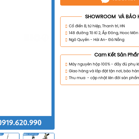
SHOWROOM VÀ BẢO 
Cổ điển B, tứ hiệp, Thanh trì, HN
148 đường Tô Kí 2, Ấp Đông, Hooc Mô
Ngô Quyền - Hải An- Đà Nẵng
Cam Kết Sản Phẩ
Máy nguyên hộp 100% - đầy đủ phụ k
Giao hàng và lắp đặt tận nơi, bảo hàn
Thu mua - cập nhật lên đời sản phẩ