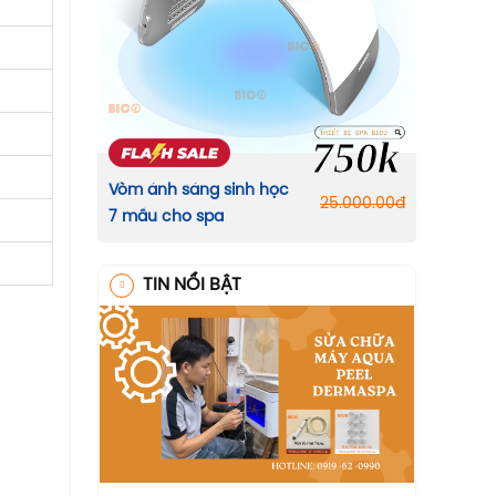
750k
Vòm ánh sáng sinh học
25.000.00
đ
7 mầu cho spa
TIN NỔI BẬT