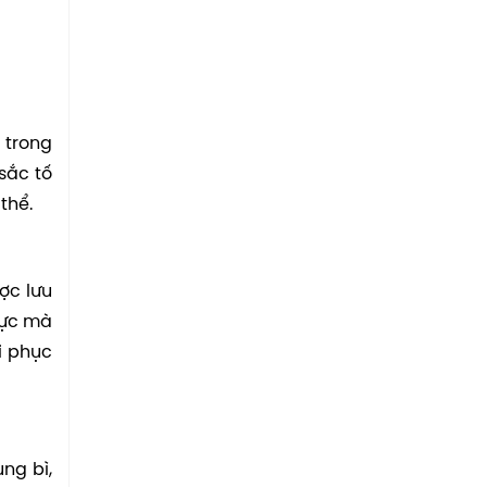
 trong
sắc tố
thể.
ợc lưu
mực mà
i phục
ng bì,