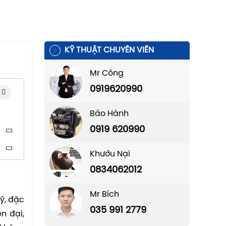
KỸ THUẬT CHUYÊN VIÊN
Mr Công
0919620990
Bảo Hành
0919 620990
Khướu Nại
0834062012
Mr Bích
mỹ, đặc
035 991 2779
n đại,