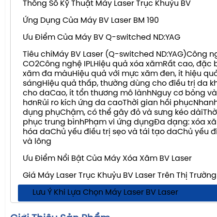
Thông Số Kỹ Thuật Máy Laser Trục Khuỷu BV
Ứng Dụng Của Máy BV Laser BM 190
Ưu Điểm Của Máy BV Q-switched ND:YAG
Tiêu chíMáy BV Laser (Q-switched ND:YAG)Công n
CO2Công nghệ IPLHiệu quả xóa xămRất cao, đặc b
xăm đa màuHiệu quả với mực xăm đen, ít hiệu qu
sángHiệu quả thấp, thường dùng cho điều trị da 
cho daCao, ít tổn thương mô lànhNguy cơ bỏng và
hơnRủi ro kích ứng da caoThời gian hồi phụcNhanh,
dụng phụChậm, có thể gây đỏ và sưng kéo dàiThời
phục trung bìnhPhạm vi ứng dụngĐa dạng: xóa xă
hóa daChủ yếu điều trị sẹo và tái tạo daChủ yếu đi
và lông
Ưu Điểm Nổi Bật Của Máy Xóa Xăm BV Laser
Giá Máy Laser Trục Khuỷu BV Laser Trên Thị Trường
Lưu Ý Khi Lựa Chọn Máy Laser BV Laser