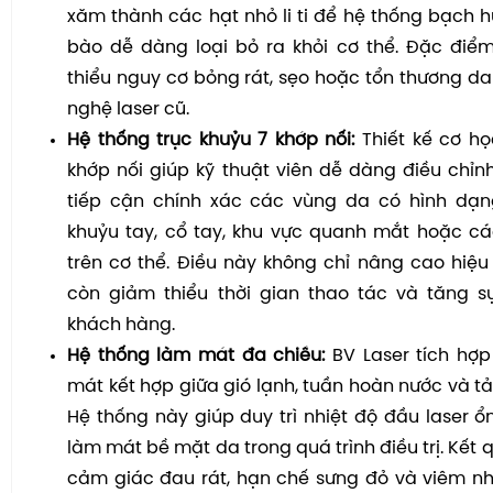
xăm thành các hạt nhỏ li ti để hệ thống bạch h
bào dễ dàng loại bỏ ra khỏi cơ thể. Đặc điể
thiểu nguy cơ bỏng rát, sẹo hoặc tổn thương da
nghệ laser cũ.
Hệ thống trục khuỷu 7 khớp nối:
Thiết kế cơ học
khớp nối giúp kỹ thuật viên dễ dàng điều chỉnh 
tiếp cận chính xác các vùng da có hình dạ
khuỷu tay, cổ tay, khu vực quanh mắt hoặc c
trên cơ thể. Điều này không chỉ nâng cao hiệu
còn giảm thiểu thời gian thao tác và tăng s
khách hàng.
Hệ thống làm mát đa chiều:
BV Laser tích hợ
mát kết hợp giữa gió lạnh, tuần hoàn nước và tả
Hệ thống này giúp duy trì nhiệt độ đầu laser ổn
làm mát bề mặt da trong quá trình điều trị. Kết 
cảm giác đau rát, hạn chế sưng đỏ và viêm nhi