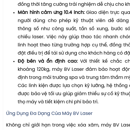
đồng thời tăng cường trải nghiệm dễ chịu cho k
Màn hình cảm ứng 10.4 inch:
Giao diện trực quan
người dùng cho phép kỹ thuật viên dễ dàng
thông số như công suất, tần số xung, bước só
chiếu laser. Việc này giúp thao tác nhanh chó
linh hoạt theo từng trường hợp cụ thể, đồng thờ
đặt điều trị để tái sử dụng cho khách hàng có đ
Độ bền và ổn định cao:
Với thiết kế chắc ch
khoảng 120kg, máy BV Laser đảm bảo hoạt động
định trong môi trường spa và trung tâm thẩm m
Các linh kiện được lựa chọn kỹ lưỡng, hệ thống 
được bảo vệ tối ưu giúp giảm thiểu sự cố kỹ thu
thọ máy và tiết kiệm chi phí bảo trì.
Ứng Dụng Đa Dạng Của Máy BV Laser
Không chỉ giới hạn trong việc xóa xăm, máy BV La