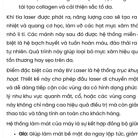
tái tạo collagen và cải thiện sắc tố da.
Khi tia laser được phát ra, năng lượng cao sẽ tạo r
nhiệt và quang cơ học, làm vỡ các hạt mực xăm t
nhỏ li ti. Các mảnh này sau đó được hệ thống miễn 
biệt là hệ bạch huyết và tuần hoàn máu, đào thải r
tự nhiên. Quá trình này giúp loại bỏ mực xăm hiệu 
tổn thương hay sẹo trên da.
Điểm đặc biệt của máy BV Laser là hệ thống
trục khu
hoạt
. Thiết kế này cho phép đầu laser di chuyển mộ
và dễ dàng tiếp cận các vùng da có hình dạng phức
lý như khu vực quanh mắt, cổ, hoặc các vùng cong 
này không chỉ nâng cao hiệu quả điều trị mà còn giảm
thao tác và tăng tính an toàn cho khách hàng.
Hệ thống làm mát của máy là sự kết hợp đồng bộ giữ
Gió:
Giúp làm mát bề mặt da ngay lập tức, giả