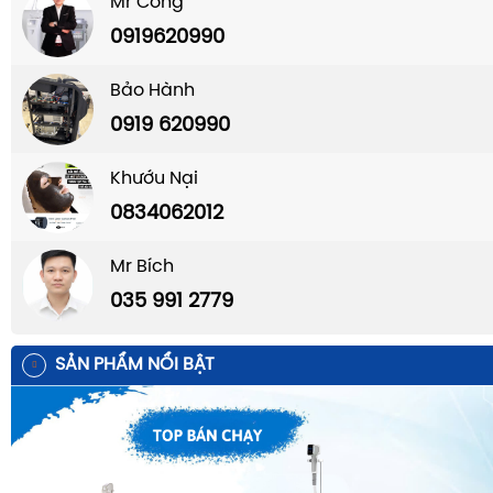
Mr Công
0919620990
Bảo Hành
0919 620990
Khướu Nại
0834062012
Mr Bích
035 991 2779
SẢN PHẨM NỔI BẬT