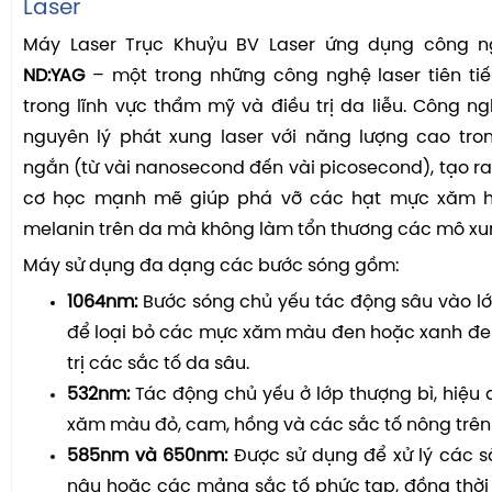
Laser
Máy Laser Trục Khuỷu BV Laser ứng dụng công 
ND:YAG
– một trong những công nghệ laser tiên tiế
trong lĩnh vực thẩm mỹ và điều trị da liễu. Công n
nguyên lý phát xung laser với năng lượng cao tro
ngắn (từ vài nanosecond đến vài picosecond), tạo r
cơ học mạnh mẽ giúp phá vỡ các hạt mực xăm h
melanin trên da mà không làm tổn thương các mô xu
Máy sử dụng đa dạng các bước sóng gồm:
1064nm:
Bước sóng chủ yếu tác động sâu vào lớ
để loại bỏ các mực xăm màu đen hoặc xanh đen
trị các sắc tố da sâu.
532nm:
Tác động chủ yếu ở lớp thượng bì, hiệu
xăm màu đỏ, cam, hồng và các sắc tố nông trên
585nm và 650nm:
Được sử dụng để xử lý các s
nâu hoặc các mảng sắc tố phức tạp, đồng thời h