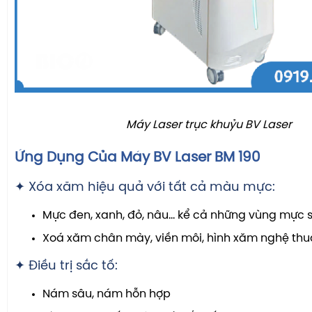
Máy Laser trục khuỷu BV Laser
Ứng Dụng Của Máy BV Laser BM 190
✦ Xóa xăm hiệu quả với tất cả màu mực:
Mực đen, xanh, đỏ, nâu… kể cả những vùng mực s
Xoá xăm chân mày, viền môi, hình xăm nghệ thu
✦ Điều trị sắc tố:
Nám sâu, nám hỗn hợp