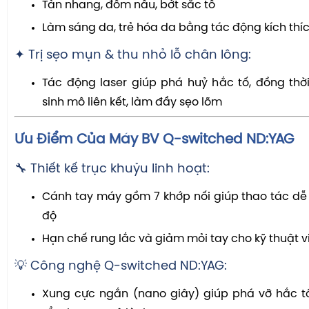
Tàn nhang, đốm nâu, bớt sắc tố
Làm sáng da, trẻ hóa da bằng tác động kích thí
✦ Trị sẹo mụn & thu nhỏ lỗ chân lông:
Tác động laser giúp phá huỷ hắc tố, đồng thời
sinh mô liên kết, làm đầy sẹo lõm
Ưu Điểm Của Máy BV Q-switched ND:YAG
🔧 Thiết kế trục khuỷu linh hoạt:
Cánh tay máy gồm 7 khớp nối giúp thao tác dễ
độ
Hạn chế rung lắc và giảm mỏi tay cho kỹ thuật v
💡 Công nghệ Q-switched ND:YAG:
Xung cực ngắn (nano giây) giúp phá vỡ hắc 