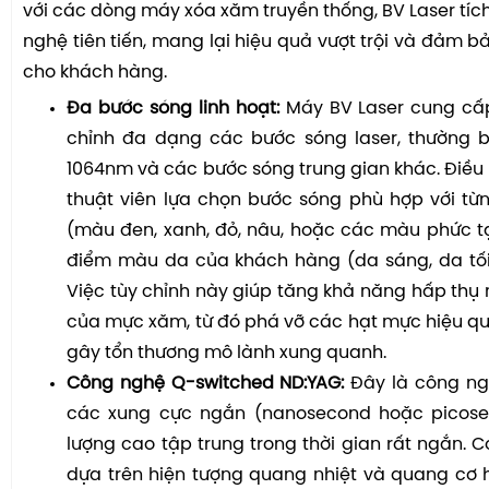
với các dòng máy xóa xăm truyền thống, BV Laser tíc
nghệ tiên tiến, mang lại hiệu quả vượt trội và đảm b
cho khách hàng.
Đa bước sóng linh hoạt:
Máy BV Laser cung cấ
chỉnh đa dạng các bước sóng laser, thường
1064nm và các bước sóng trung gian khác. Điều
thuật viên lựa chọn bước sóng phù hợp với từ
(màu đen, xanh, đỏ, nâu, hoặc các màu phức t
điểm màu da của khách hàng (da sáng, da tối
Việc tùy chỉnh này giúp tăng khả năng hấp thụ 
của mực xăm, từ đó phá vỡ các hạt mực hiệu q
gây tổn thương mô lành xung quanh.
Công nghệ Q-switched ND:YAG:
Đây là công ngh
các xung cực ngắn (nanosecond hoặc picose
lượng cao tập trung trong thời gian rất ngắn. 
dựa trên hiện tượng quang nhiệt và quang cơ 