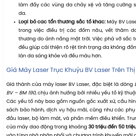
làm đầy các vùng da chảy xệ và tăng cường s
da.
Loại bỏ các tổn thương sắc tố khác:
Máy BV Lase
trong việc điều trị các đốm nâu, vết thâm 
thương do ánh nắng mặt trời. Việc phá vỡ sắc 
đều giúp cải thiện rõ rệt tình trạng da không đ
làn da sáng khỏe và đều màu hơn.
Giá Máy Laser Trục Khuỷu BV Laser Trên Th
Giá thành của máy laser BV Laser, đặc biệt là dòng
BV – BM 190
, chịu ảnh hưởng bởi nhiều yếu tố kỹ thu
Các yếu tố này bao gồm nguồn gốc xuất xứ, cấu hình
sách bảo hành, dịch vụ hậu mãi, cũng như các phụ
đầu laser, bộ làm mát, và phần mềm điều khiển. Tru
của máy dao động trong khoảng
30
triệu đến 50 triệ
vào từng nhà phân phối và chương trình khuyến mãi c