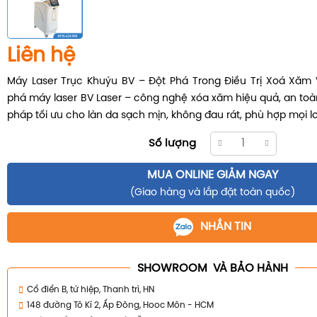
Liên hệ
Máy Laser Trục Khuỷu BV – Đột Phá Trong Điều Trị Xoá Xăm
phá máy laser BV Laser – công nghệ xóa xăm hiệu quả, an toà
pháp tối ưu cho làn da sạch mịn, không đau rát, phù hợp mọi l
Số lượng
MUA ONLINE GIẢM NGAY
(Giao hàng và lắp đặt toàn quốc)
NHẮN TIN
SHOWROOM VÀ BẢO HÀNH
Cổ điển B, tứ hiệp, Thanh trì, HN
148 đường Tô Kí 2, Ấp Đông, Hooc Môn - HCM