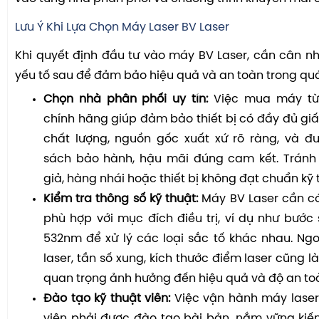
Lưu Ý Khi Lựa Chọn Máy Laser BV Laser
Khi quyết định đầu tư vào máy BV Laser, cần cân n
yếu tố sau để đảm bảo hiệu quả và an toàn trong quá
Chọn nhà phân phối uy tín:
Việc mua máy từ
chính hãng giúp đảm bảo thiết bị có đầy đủ gi
chất lượng, nguồn gốc xuất xứ rõ ràng, và đ
sách bảo hành, hậu mãi đúng cam kết. Trán
giả, hàng nhái hoặc thiết bị không đạt chuẩn kỹ 
Kiểm tra thông số kỹ thuật:
Máy BV Laser cần c
phù hợp với mục đích điều trị, ví dụ như bướ
532nm để xử lý các loại sắc tố khác nhau. Ngo
laser, tần số xung, kích thước điểm laser cũng 
quan trọng ảnh hưởng đến hiệu quả và độ an toà
Đào tạo kỹ thuật viên:
Việc vận hành máy laser 
viên phải được đào tạo bài bản, nắm vững kiế