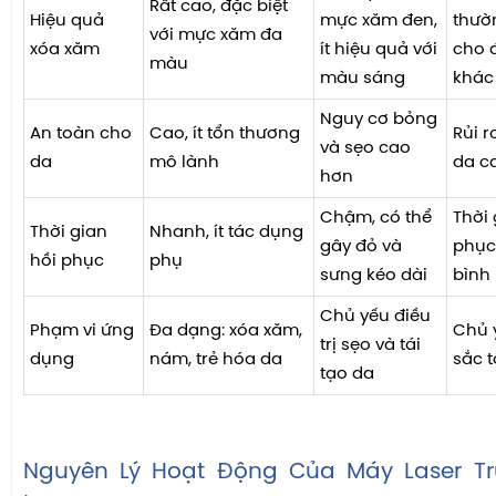
Rất cao, đặc biệt
Hiệu quả
mực xăm đen,
thườ
với mực xăm đa
xóa xăm
ít hiệu quả với
cho đ
màu
màu sáng
khác
Nguy cơ bỏng
An toàn cho
Cao, ít tổn thương
Rủi r
và sẹo cao
da
mô lành
da c
hơn
Chậm, có thể
Thời 
Thời gian
Nhanh, ít tác dụng
gây đỏ và
phục
hồi phục
phụ
sưng kéo dài
bình
Chủ yếu điều
Phạm vi ứng
Đa dạng: xóa xăm,
Chủ y
trị sẹo và tái
dụng
nám, trẻ hóa da
sắc t
tạo da
Nguyên Lý Hoạt Động Của Máy Laser T