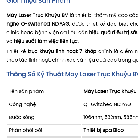
Giới Thiệu Sản Phẩm
Máy Laser Trục Khuỷu BV
là thiết bị thẩm mỹ cao c
nghệ Q-switched ND:YAG
, được thiết kế đặc biệt ch
clinic hoặc bệnh viện da liễu cần
hiệu quả điều trị sâ
và
hiệu suất làm việc liên tục
.
Thiết kế
trục khuỷu linh hoạt 7 khớp
chính là điểm n
thao tác linh hoạt, chính xác và hiệu quả cao trong quá
Thông Số Kỹ Thuật Máy Laser Trục Khuỷu B
Tên sản phẩm
Máy Laser Trục Khuỷu
Công nghệ
Q-switched ND:YAG
Bước sóng
1064nm, 532nm, 585n
Phân phối bởi
Thiết bị spa Bico