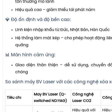
tổn thương mô lành
Hiệu quả cao – giảm thiểu tái phát nám
💎 Độ ổn định và độ bền cao:
Linh kiện nhập khẩu từ Đức, Nhật Bản, Hàn Quốc
Hệ thống làm mát kép – cho phép hoạt động liê
quãng
📊 Màn hình cảm ứng:
Giao diện thân thiện – dễ sử dụng, chuyển đ
chóng
So sánh máy BV Laser với các công nghệ xóa 
Máy BV Laser (Q-
Công nghệ
Tiêu chí
Công
switched ND:YAG)
Laser CO2
Hiệu quả với
Hiệu 