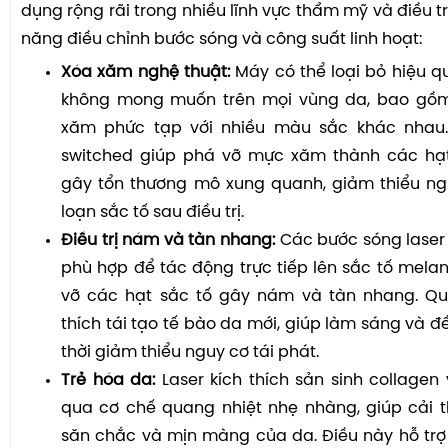
dụng rộng rãi trong nhiều lĩnh vực thẩm mỹ và điều tr
năng điều chỉnh bước sóng và công suất linh hoạt:
Xóa xăm nghệ thuật:
Máy có thể loại bỏ hiệu 
không mong muốn trên mọi vùng da, bao gồm
xăm phức tạp với nhiều màu sắc khác nhau
switched giúp phá vỡ mực xăm thành các hạ
gây tổn thương mô xung quanh, giảm thiểu ngu
loạn sắc tố sau điều trị.
Điều trị nám và tàn nhang:
Các bước sóng laser
phù hợp để tác động trực tiếp lên sắc tố melan
vỡ các hạt sắc tố gây nám và tàn nhang. Quá
thích tái tạo tế bào da mới, giúp làm sáng và 
thời giảm thiểu nguy cơ tái phát.
Trẻ hóa da:
Laser kích thích sản sinh collagen 
qua cơ chế quang nhiệt nhẹ nhàng, giúp cải t
săn chắc và mịn màng của da. Điều này hỗ trợ