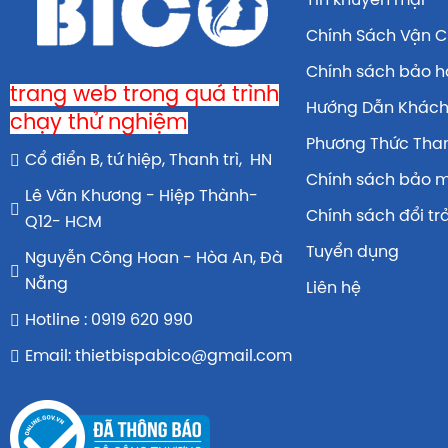
Tin khuyến mại
Chính Sách Vận 
Chính sách bảo 
trang web trong quá trình
Hướng Dẫn Khác
chạy thử nghiệm
Phương Thức Tha
Cổ điển B, tứ hiệp, Thanh trì, HN
Chính sách bảo 
Lê Văn Khương - Hiệp Thành-
Chính sách đổi tr
Q12- HCM
Tuyển dụng
Nguyễn Công Hoan - Hòa An, Đà
Nẵng
Liên hệ
Hotline : 0919 620 990
Email: thietbispabico@gmail.com