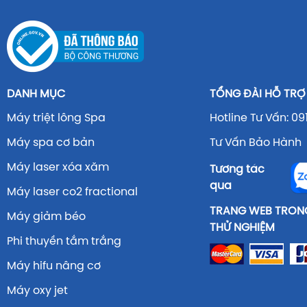
DANH MỤC
TỔNG ĐÀI HỖ TRỢ
Máy triệt lông Spa
Hotline Tư Vấn: 09
Máy spa cơ bản
Tư Vấn Bảo Hành 
Máy laser xóa xăm
Tương tác
qua
Máy laser co2 fractional
TRANG WEB TRONG
Máy giảm béo
THỬ NGHIỆM
Phi thuyền tắm trắng
Máy hifu nâng cơ
Máy oxy jet