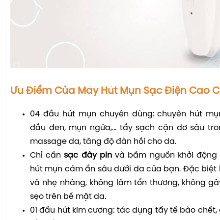
Ưu Điểm Của Máy Hút Mụn Sạc Điện Cao C
04 đầu hút mụn chuyên dùng: chuyên hút mụ
đầu đen, mụn ngứa,… tẩy sạch cặn dơ sâu tron
massage da, tăng độ đàn hồi cho da.
Chỉ cần
sạc đầy pin
và bấm nguồn khởi động 
hút mụn cám ẩn sâu dưới da của bạn. Đặc biệt
và nhẹ nhàng, không làm tổn thương, không gâ
sẹo trên bề mặt da.
01 đầu hút kim cương: tác dụng tẩy tế bào chết, c