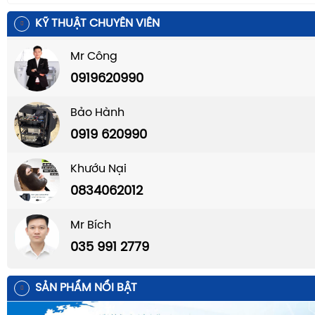
KỸ THUẬT CHUYÊN VIÊN
Mr Công
0919620990
Bảo Hành
0919 620990
Khướu Nại
0834062012
Mr Bích
035 991 2779
SẢN PHẨM NỔI BẬT