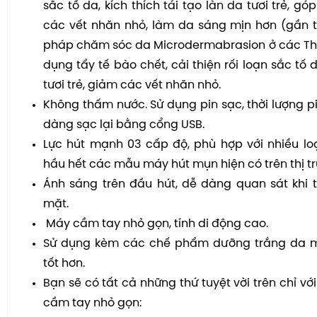
sắc tố da, kích thích tái tạo làn da tươi trẻ, 
các vết nhăn nhỏ, làm da sáng mịn hơn (gần 
pháp chăm sóc da Microdermabrasion ở các Th
dụng tẩy tế bào chết, cải thiện rối loạn sắc tố d
tươi trẻ, giảm các vết nhăn nhỏ.
Không thấm nước. Sử dụng pin sạc, thời lượng pi
dàng sạc lại bằng cổng USB.
Lực hút mạnh 03 cấp độ, phù hợp với nhiều lo
hầu hết các mẫu máy hút mụn hiện có trên thị t
Ánh sáng trên đầu hút, dễ dàng quan sát khi 
mặt.
Máy cầm tay nhỏ gọn, tính di động cao.
Sử dụng kèm các chế phẩm dưỡng trắng da m
tốt hơn.
Bạn sẽ có tất cả những thứ tuyệt vời trên chỉ v
cầm tay nhỏ gọn: