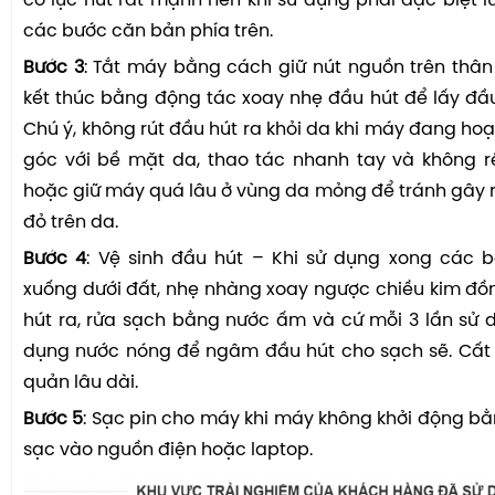
có lực hút rất mạnh nên khi sử dụng phải đặc biệt l
các bước căn bản phía trên.
Bước 3
: Tắt máy bằng cách giữ nút nguồn trên thâ
kết thúc bằng động tác xoay nhẹ đầu hút để lấy đầu
Chú ý, không rút đầu hút ra khỏi da khi máy đang ho
góc với bề mặt da, thao tác nhanh tay và không r
hoặc giữ máy quá lâu ở vùng da mỏng để tránh gây 
đỏ trên da.
Bước 4
: Vệ sinh đầu hút – Khi sử dụng xong các 
xuống dưới đất, nhẹ nhàng xoay ngược chiều kim đồ
hút ra, rửa sạch bằng nước ấm và cứ mỗi 3 lần sử
dụng nước nóng để ngâm đầu hút cho sạch sẽ. Cất
quản lâu dài.
Bước 5
: Sạc pin cho máy khi máy không khởi động 
sạc vào nguồn điện hoặc laptop.