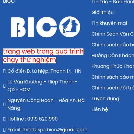
BICO
Tin Tức - Bảo Hàn
Giới thiệu
Tin khuyến mại
Chính Sách Vận 
Chính sách bảo 
trang web trong quá trình
Hướng Dẫn Khác
chạy thử nghiệm
Phương Thức Tha
Cổ điển B, tứ hiệp, Thanh trì, HN
Chính sách bảo 
Lê Văn Khương - Hiệp Thành-
Chính sách đổi tr
Q12- HCM
Tuyển dụng
Nguyễn Công Hoan - Hòa An, Đà
Nẵng
Liên hệ
Hotline : 0919 620 990
Email: thietbispabico@gmail.com