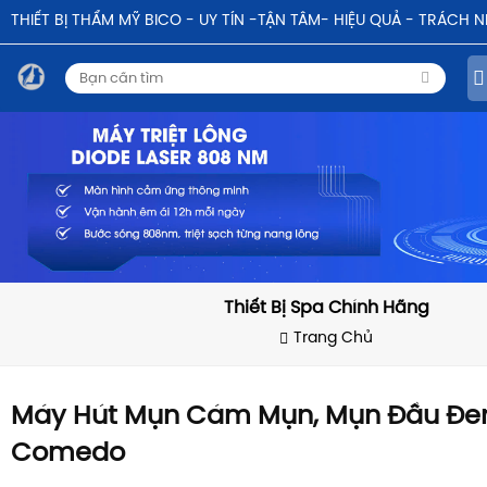
THIẾT BỊ THẨM MỸ BICO - UY TÍN -TẬN TÂM- HIỆU QUẢ - TRÁCH 
Thiết Bị Spa Chính Hãng
Trang Chủ
Máy Hút Mụn Cám Mụn, Mụn Đầu Đe
Comedo