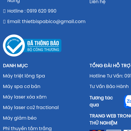
Nẵng
Liên hệ
Hotline : 0919 620 990
Email: thietbispabico@gmail.com
DANH MỤC
TỔNG ĐÀI HỖ TRỢ
Máy triệt lông Spa
Hotline Tư Vấn: 09
Máy spa cơ bản
Tư Vấn Bảo Hành 
Máy laser xóa xăm
Tương tác
qua
Máy laser co2 fractional
TRANG WEB TRONG
Máy giảm béo
THỬ NGHIỆM
Phi thuyền tắm trắng