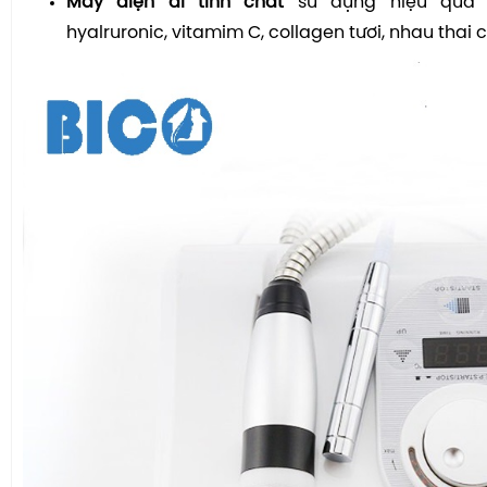
Máy điện di tinh chất
sử dụng hiệu quả v
hyalruronic, vitamim C, collagen tươi, nhau thai cừ