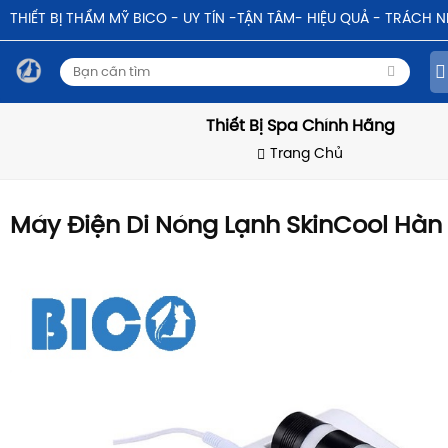
THIẾT BỊ THẨM MỸ BICO - UY TÍN -TẬN TÂM- HIỆU QUẢ - TRÁCH 
Thiết Bị Spa Chính Hãng
Trang Chủ
Máy Điện Di Nóng Lạnh SkinCool Hàn