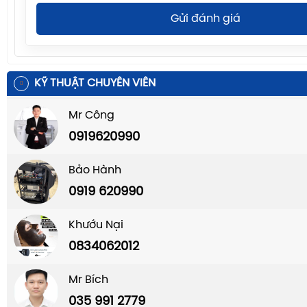
Gửi đánh giá
KỸ THUẬT CHUYÊN VIÊN
Mr Công
0919620990
Bảo Hành
0919 620990
Khướu Nại
0834062012
Mr Bích
035 991 2779