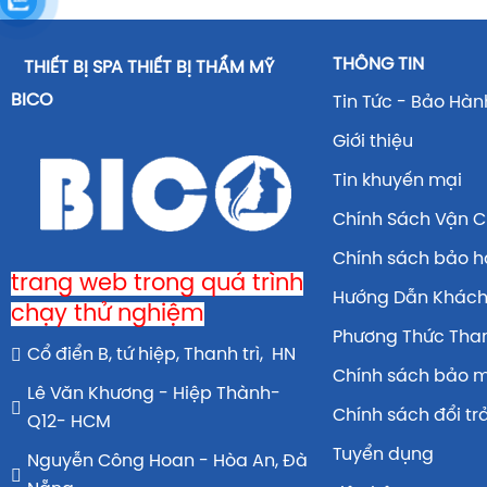
THÔNG TIN
THIẾT BỊ SPA THIẾT BỊ THẨM MỸ
BICO
Tin Tức - Bảo Hàn
Giới thiệu
Tin khuyến mại
Chính Sách Vận 
Chính sách bảo 
trang web trong quá trình
Hướng Dẫn Khác
chạy thử nghiệm
Phương Thức Tha
Cổ điển B, tứ hiệp, Thanh trì, HN
Chính sách bảo 
Lê Văn Khương - Hiệp Thành-
Chính sách đổi tr
Q12- HCM
Tuyển dụng
Nguyễn Công Hoan - Hòa An, Đà