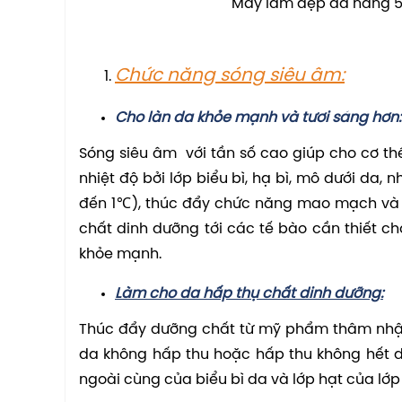
Máy làm đẹp đa năng 5
Chức năng sóng siêu âm:
Cho làn da khỏe mạnh và tươi sáng hơn:
Sóng siêu âm với tần số cao giúp cho cơ t
nhiệt độ bởi lớp biểu bì, hạ bì, mô dưới da,
đến 1℃), thúc đẩy chức năng mao mạch và 
chất dinh dưỡng tới các tế bào cần thiết ch
khỏe mạnh.
Làm cho da hấp thụ chất dinh dưỡng:
Thúc đẩy dưỡng chất từ mỹ phẩm thâm nhậ
da không hấp thu hoặc hấp thu không hết 
ngoài cùng của biểu bì da và lớp hạt của lớ