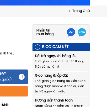
Trang Chủ
Nhắn tin
mua hàng
BICO CAM KẾT
 10 triệu
Đổi trả ngay, khi hàng lỗi.
Thời gian bảo hành: 12–36 tháng
(tùy sản phẩm)
GAY
Giao hàng & lắp đặt
n quốc)
Thời gian giao hàng dự kiến: Giao
hàng được luôn và ở tình dự kiến
từ 1-5 ngày làm việc
Hướng dẫn thanh toán
HÀNH
Nhận hàng >> kiểm tra >> thanh