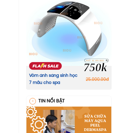
750k
Vòm ánh sáng sinh học
25.000.00
đ
7 mầu cho spa
TIN NỔI BẬT