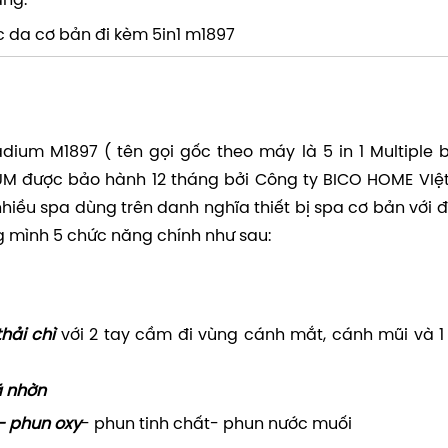
ang:
c da cơ bản đi kèm 5in1 m1897
um M1897 ( tên gọi gốc theo máy là 5 in 1 Multiple 
UM được bảo hành 12 tháng bởi Công ty BICO HOME VIệ
hiều spa dùng trên danh nghĩa thiết bị spa cơ bản với đ
g mình 5 chức năng chính như sau:
thải chì
với 2 tay cầm đi vùng cánh mắt, cánh mũi và 1 
ã nhờn
– phun oxy
- phun tinh chất- phun nước muối