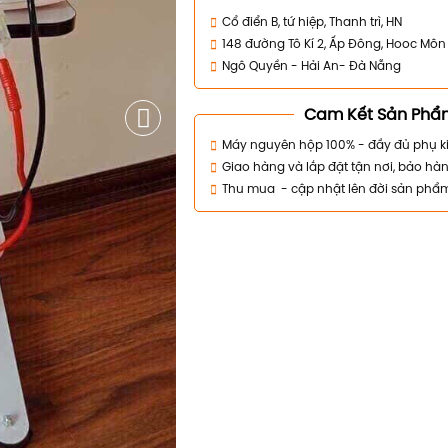
Cổ điển B, tứ hiệp, Thanh trì, HN
148 đường Tô Kí 2, Ấp Đông, Hooc Mô
Ngô Quyền - Hải An- Đà Nẵng
Cam Kết Sản Phẩ
Máy nguyên hộp 100% - đầy đủ phụ k
Giao hàng và lắp đặt tận nơi, bảo hàn
Thu mua - cập nhật lên đời sản phẩ