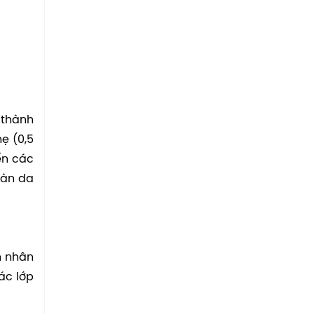
 thành
ẹ (0,5
ển các
làn da
n nhân
ác lớp