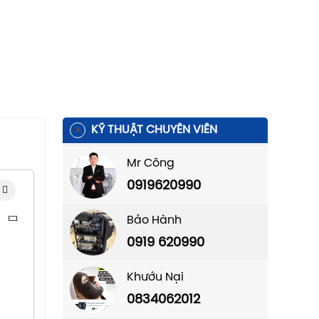
KỸ THUẬT CHUYÊN VIÊN
Mr Công
0919620990
Bảo Hành
0919 620990
Khướu Nại
0834062012