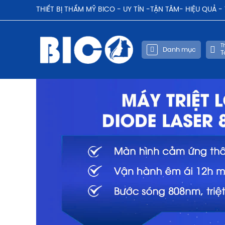
THIẾT BỊ THẨM MỸ BICO - UY TÍN -TẬN TÂM- HIỆU QUẢ 
Th
Danh mục
T