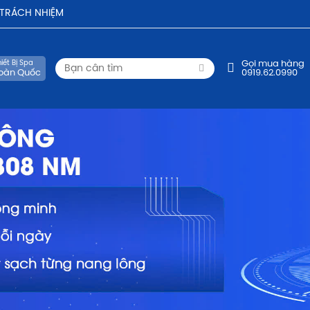
- TRÁCH NHIỆM
iết Bị Spa
Gọi mua hàng
oàn Quốc
0919.62.0990