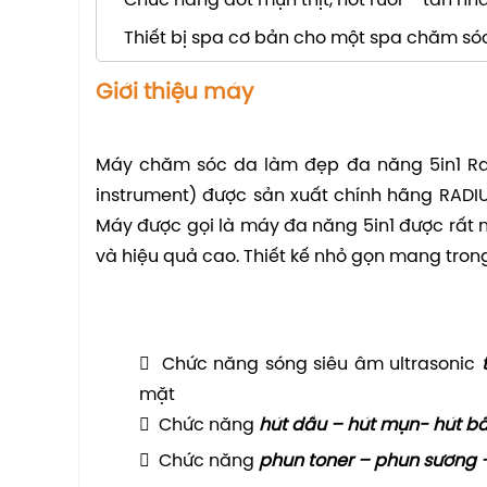
Chức năng đốt mụn thịt, nốt ruồi – tàn nh
Thiết bị spa cơ bản cho một spa chăm só
Giới thiệu máy
Máy chăm sóc da làm đẹp đa năng 5in1 Radi
instrument) được sản xuất chính hãng RADI
Máy được gọi là máy đa năng 5in1 được rất n
và hiệu quả cao. Thiết kế nhỏ gọn mang tron
 Chức năng sóng siêu âm ultrasonic
mặt
 Chức năng
hút dầu – hút mụn- hút b
 Chức năng
phun toner – phun sương 