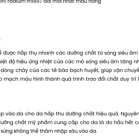
in1 radium m1897 đời mới nhất màu hồng
hể được hấp thụ nhanh các dưỡng chất từ sóng siêu âm
 nhiệt độ hiệu ứng nhiệt của các mô sóng siêu âm tăng nh
dòng chảy của các tế bào bạch huyết, giúp vận chuy
o mạch máu hình thành quá trình trao đổi chất duy trì 
p vào da cho da hấp thu dưỡng chất hiệu quả. Nguyê
dưỡng chất mỹ phẩm cung cấp cho da là do hầu hết c
p sừng không thể thâm nhập sâu vào da.