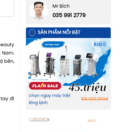
Mr Bích
035 991 2779
SẢN PHẨM NỔI BẬT
beauty
t Nam.
ộ bền,
45.triệu
chọn ngay máy triệt
tay đi
105.000.000
đ
lông lạnh