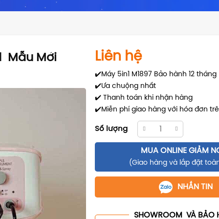
Liên hệ
1 Mẫu Mới
✔️Máy 5in1 M1897 Bảo hành 12 tháng
✔️Ưa chuộng nhất
✔️ Thanh toán khi nhận hàng
✔️Miễn phí giao hàng với hóa đơn trên
Số lượng
MUA ONLINE GIẢM N
(Giao hàng và lắp đặt toà
NHẮN TIN
SHOWROOM VÀ BẢO 