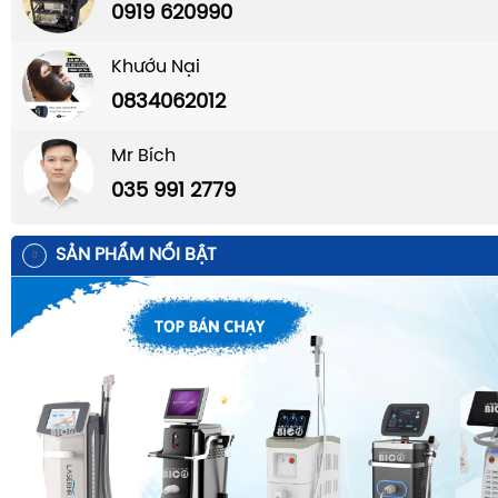
0919 620990
Khướu Nại
0834062012
Mr Bích
035 991 2779
SẢN PHẨM NỔI BẬT