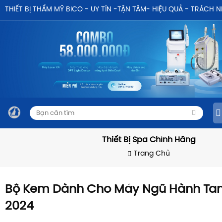
THIẾT BỊ THẨM MỸ BICO - UY TÍN -TẬN TÂM- HIỆU QUẢ - TRÁCH 
Thiết Bị Spa Chính Hãng
Trang Chủ
Bộ Kem Dành Cho Máy Ngũ Hành Ta
2024