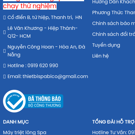
Hướng Dẫn Khác
chạy thử nghiệm
Phương Thức Tha
Cổ điển B, tứ hiệp, Thanh trì, HN
Chính sách bảo 
Lê Văn Khương - Hiệp Thành-
Chính sách đổi tr
Q12- HCM
Tuyển dụng
Nguyễn Công Hoan - Hòa An, Đà
Nẵng
Liên hệ
Hotline : 0919 620 990
Email: thietbispabico@gmail.com
DANH MỤC
TỔNG ĐÀI HỖ TRỢ
Máy triệt lông Spa
Hotline Tư Vấn: 09