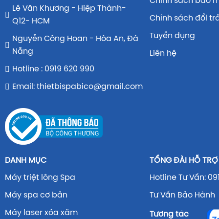
Chính sách bảo 
Lê Văn Khương - Hiệp Thành-
Chính sách đổi tr
Q12- HCM
Tuyển dụng
Nguyễn Công Hoan - Hòa An, Đà
Nẵng
Liên hệ
Hotline : 0919 620 990
Email: thietbispabico@gmail.com
DANH MỤC
TỔNG ĐÀI HỖ TRỢ
Máy triệt lông Spa
Hotline Tư Vấn: 09
Máy spa cơ bản
Tư Vấn Bảo Hành 
Máy laser xóa xăm
Tương tác