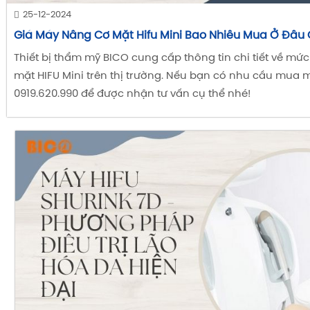
Máy Hydro Facial và Aqua Peel đa chức năng.
25-12-2024
Máy Laser Pico điều trị sắc tố.
Giá Máy Nâng Cơ Mặt Hifu Mini Bao Nhiêu Mua Ở Đâu 
Máy CO2 Fractional trẻ hóa da.
Thiết bị thẩm mỹ BICO cung cấp thông tin chi tiết về mứ
Thiết bị nâng cơ HIFU và RF.
mặt HIFU Mini trên thị trường. Nếu bạn có nhu cầu mua 
0919.620.990 để được nhận tư vấn cụ thể nhé!
Máy giảm béo công nghệ không xâm lấn.
Việc đầu tư đúng thiết bị không chỉ giúp mở rộng 
mà còn nâng cao trải nghiệm khách hàng và tăn
tranh trên thị trường.
Bảo dưỡng và sửa chữa thiết bị spa – Yếu
bỏ qua
Bên cạnh việc đầu tư máy móc, công tác bảo dưỡ
đóng vai trò quan trọng trong việc duy trì hiệu su
thiết bị.
Một số lỗi thường gặp trong quá trình sử dụng gồm: