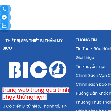
THÔNG TIN
THIẾT BỊ SPA THIẾT BỊ THẨM MỸ
BICO
Tin Tức - Bảo Hàn
Giới thiệu
Tin khuyến mại
Chính Sách Vận 
Chính sách bảo 
trang web trong quá trình
Hướng Dẫn Khác
chạy thử nghiệm
Phương Thức Tha
Cổ điển B, tứ hiệp, Thanh trì, HN