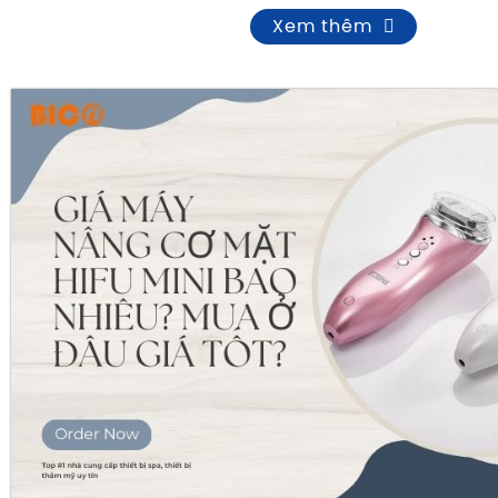
chọn thiết bị chỉ dựa trên giá thành mà quan tâm nh
Xem thêm
quả điều trị, độ ổn định, khả năng nâng cấp và d
Những dòng máy được ưu tiên đầu tư thường đáp ứng 
Công nghệ hiện đại, ít xâm lấn.
Hiệu quả điều trị nhanh và an toàn.
Dễ vận hành, dễ đào tạo nhân viên.
Chi phí bảo trì hợp lý.
Có linh kiện thay thế và hỗ trợ kỹ thuật lâu dài.
Những thiết bị spa được quan tâm nhi
nay
Một số dòng thiết bị đang được nhiều spa lựa chọn g
Máy triệt lông Diode Laser thế hệ mới.
Máy phân tích da tích hợp AI.