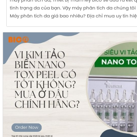
máy phân tích da, Thiết Bị Thẩm Mỹ Bico sẽ đưa ra kết 
tình trạng da của bạn. Vậy máy phân tích da chúng tôi 
Máy phân tích da giá bao nhiêu? Địa chỉ mua uy tín hiệ