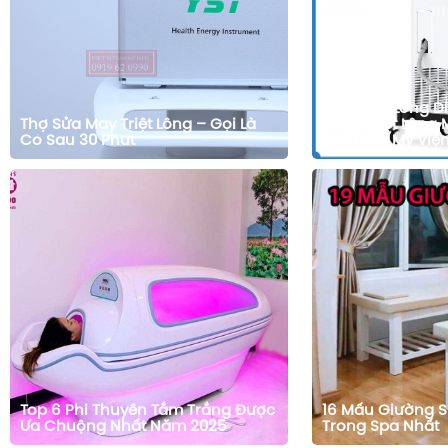
Máy Triệt Lông D
Thợ Sửa Máy Triệt Lông – Gọi Là
Pháp Triệt Lông
Có Sau 30 Phút
Và Thẩm Mỹ Việ
Top 6 Phi Thuyền Tắm Trắng Được
16 Mấu Giường 
Ưa Chuộng Nhất Năm 2025
Trong Spa Nhất