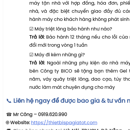
máy tận nhà với hợp đồng, hóa đơn, phi
nhà, và đặc biệt chuyển giao đầy đủ cá
hành máy cho khách hàng không phát sinh 
☑ Máy triệt lông bảo hành như nào?
Trả lời
: Bảo hành 12 tháng nếu cho lỗi của 
đổi mới trong vòng 1 tuần
☑ Máy đi kèm những gì?
Trả lời
: Ngoài những phụ kiện do nhà máy
bên Công ty BICO sẽ tặng bạn thêm Gel t
năm, váy quây triệt lông, dao cạo, túy t
nước làm mát chuyên dụng cho máy
📞
Liên hệ ngay để được báo giá & tư vấn 
☎
Mr Công – 0919.620.990
🌐
Website:
https://thietbispagiatot.com