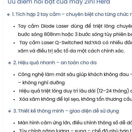
Ưu điểm nổi bật của máy 2in1 Hera
🔹 1. Tích hợp 2 tay cầm – chuyên biệt cho từng chức
Tay cầm Diode Laser dùng để triệt lông chuyê
bước sóng 808nm hoặc 3 bước sóng tùy phiên b
Tay cầm Laser Q-Switched Nd:YAG có nhiều đầu
xăm và điều trị sắc tố da một cách chính xác.
🔹 2. Hiệu quả nhanh – an toàn cho da
Công nghệ làm mát sâu giúp khách không đau –
– không nghỉ dưỡng
Hiệu quả triệt lông duy trì lâu dài (12–24 tháng)
Xóa xăm không để lại sẹo, không tổn thương cấ
🔹 3. Thiết kế thông minh – giao diện dễ sử dụng
Màn hình cảm ứng lớn, điều chỉnh thông số dễ 
Tùy chỉnh năng lượng – xung – chế độ phù hợp