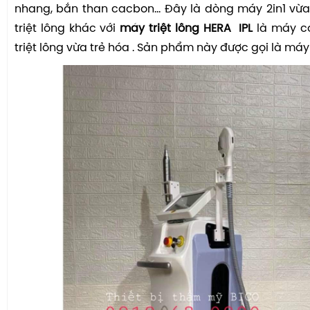
nhang, bắn than cacbon... Đây là dòng máy 2in1 vừa
triệt lông khác với
máy triệt lông HERA IPL
là máy c
triệt lông vừa trẻ hóa . Sản phẩm này được gọi là máy