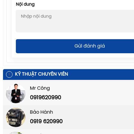
Nội dung
Gửi đánh giá
KỸ THUẬT CHUYÊN VIÊN
Mr Công
0919620990
Bảo Hành
0919 620990