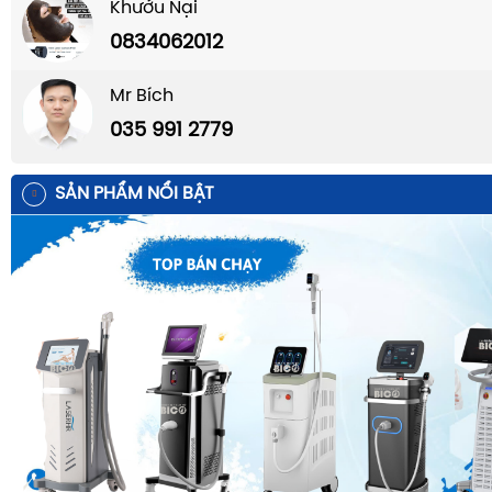
Khướu Nại
0834062012
Mr Bích
035 991 2779
SẢN PHẨM NỔI BẬT