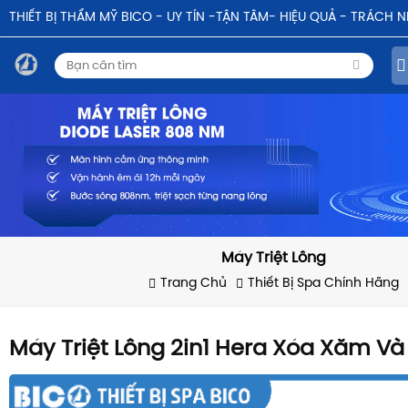
THIẾT BỊ THẨM MỸ BICO - UY TÍN -TẬN TÂM- HIỆU QUẢ - TRÁCH 
Máy Triệt Lông
Trang Chủ
Thiết Bị Spa Chính Hãng
Máy Triệt Lông 2in1 Hera Xóa Xăm Và 