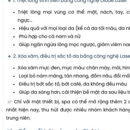
🔹 1. Triệt lông vĩnh viễn bằng công nghệ Diode Laser
Triệt lông mọi vùng cơ thể: mặt, nách, tay, châ
ngực…
Hiệu quả với mọi loại da (kể cả da tối màu, da
Phù hợp cho cả nam và nữ
Giúp ngăn ngừa lông mọc ngược, giảm viêm na
🔹 2. Xóa xăm, điều trị sắc tố da bằng công nghệ Las
Xóa xăm mực đen, mực màu: chân mày, môi, hìn
Loại bỏ nám mảng, tàn nhang, đốm nâu, đồi mồ
Điều trị bớt sắc tố, bớt café, da không đều màu
Giúp da sáng hơn, cải thiện bề mặt da sau liệu t
✅ Chỉ với một thiết bị, spa có thể mở rộng thêm 2 
nhất hiện nay, thu hút được nhiều nhóm khách hàng
trung niên.