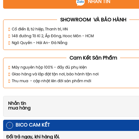
NHẮN TIN
SHOWROOM VÀ BẢO HÀNH
Cổ điển B, tứ hiệp, Thanh trì, HN
148 đường Tô Kí 2, Ấp Đông, Hooc Môn - HCM
Ngô Quyền - Hải An- Đà Nẵng
Cam Kết Sản Phẩm
Máy nguyên hộp 100% - đầy đủ phụ kiện
Giao hàng và lắp đặt tận nơi, bảo hành tận nơi
Thu mua - cập nhật lên đời sản phẩm mới
Nhắn tin
mua hàng
BICO CAM KẾT
Đổi trả ngay, khi hàng lỗi.