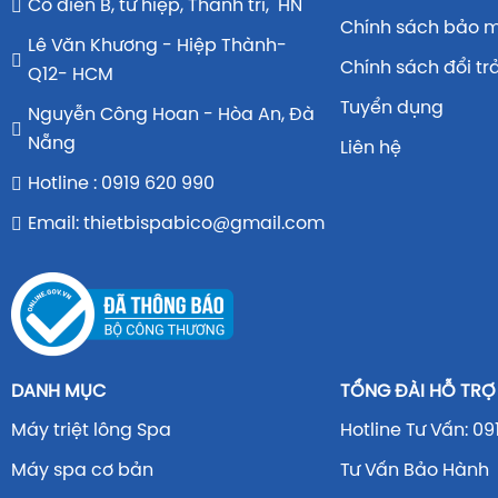
Cổ điển B, tứ hiệp, Thanh trì, HN
Chính sách bảo 
Lê Văn Khương - Hiệp Thành-
Chính sách đổi tr
Q12- HCM
Tuyển dụng
Nguyễn Công Hoan - Hòa An, Đà
Nẵng
Liên hệ
Hotline : 0919 620 990
Email: thietbispabico@gmail.com
DANH MỤC
TỔNG ĐÀI HỖ TRỢ
Máy triệt lông Spa
Hotline Tư Vấn: 09
Máy spa cơ bản
Tư Vấn Bảo Hành 