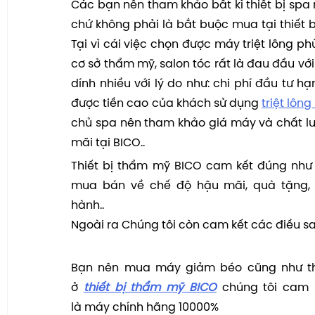
Các bạn nên tham khảo bất kì thiết bị spa 
chứ không phải là bắt buộc mua tại thiết 
Tại vì cái việc chọn được máy triệt lông ph
cơ sở thẩm mỹ, salon tóc rất là đau đầu với
dính nhiều với lý do như: chi phí đầu tư h
được tiền cao của khách sử dụng
triệt lông
chủ spa nên tham khảo giá máy và chất l
mãi tại BICO..
Thiết bị thẩm mỹ BICO cam kết đúng như
mua bán về chế độ hậu mãi, quà tặng, 
hành..
Ngoài ra Chúng tôi còn cam kết các điều sa
Bạn nên mua máy giảm béo cũng như thi
ở
thiết bị thẩm mỹ BICO
chúng tôi cam 
là máy chính hãng 10000%