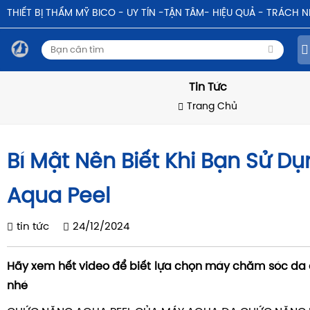
THIẾT BỊ THẨM MỸ BICO - UY TÍN -TẬN TÂM- HIỆU QUẢ - TRÁCH 
Tin Tức
Trang Chủ
Bí Mật Nên Biết Khi Bạn Sử D
Aqua Peel
tin tức
24/12/2024
Hãy xem hết video để biết lựa chọn máy chăm sóc da
nhé