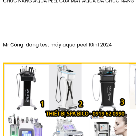
CHỨC NĂNG AQUA PEEL CỦA MÁY AQUA ĐA CHỨC NĂNG L
Mr Công đang test máy aqua peel 10in1 2024