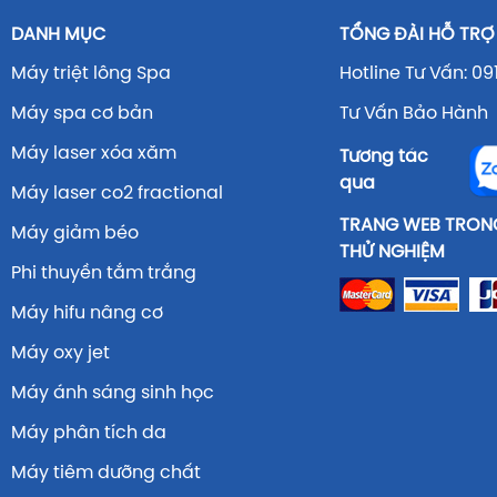
DANH MỤC
TỔNG ĐÀI HỖ TRỢ
Máy triệt lông Spa
Hotline Tư Vấn: 09
Máy spa cơ bản
Tư Vấn Bảo Hành 
Máy laser xóa xăm
Tương tác
qua
Máy laser co2 fractional
TRANG WEB TRONG
Máy giảm béo
THỬ NGHIỆM
Phi thuyền tắm trắng
Máy hifu nâng cơ
Máy oxy jet
Máy ánh sáng sinh học
Máy phân tích da
Máy tiêm dưỡng chất