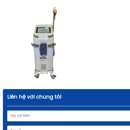
Máy triệt lông Diode 808nm
FqBeauty
Liên hệ với chúng tôi