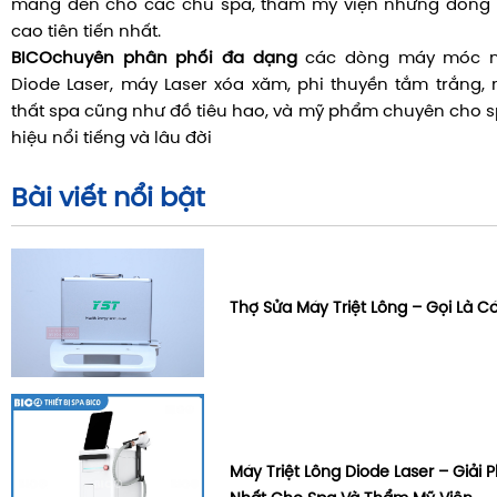
mang đến cho các chủ spa, thẩm mỹ viện những dòng t
cao tiên tiến nhất.
BICO
chuyên phân phối đa dạng
các dòng máy móc nh
Diode Laser, máy Laser xóa xăm, phi thuyền tắm trắng,
thất spa cũng như đồ tiêu hao, và mỹ phẩm chuyên cho 
hiệu nổi tiếng và lâu đời
Bài viết nổi bật
Thợ Sửa Máy Triệt Lông – Gọi Là C
Máy Triệt Lông Diode Laser – Giải 