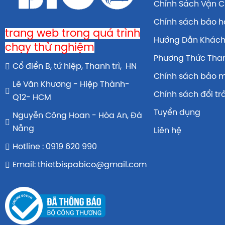
Chính Sách Vận 
Chính sách bảo 
trang web trong quá trình
Hướng Dẫn Khác
chạy thử nghiệm
Phương Thức Tha
Cổ điển B, tứ hiệp, Thanh trì, HN
Chính sách bảo 
Lê Văn Khương - Hiệp Thành-
Chính sách đổi tr
Q12- HCM
Tuyển dụng
Nguyễn Công Hoan - Hòa An, Đà
Nẵng
Liên hệ
Hotline : 0919 620 990
Email: thietbispabico@gmail.com